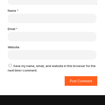
Name
*
Email
*
Website
Save my name, email, and website in this browser for the
next time I comment.