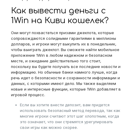
Как вывести деньги с
1Win на Киви кошелек?
Они могут похвастаться призами джекпота, которые
сопровождаются солидными гарантиями в миллионы
долларов, и игроки могут выкупить их в понедельник,
чтобы выиграть джекпот. Вы сможете найти мобильное
приложение 1Win в любом надежном и безопасном
месте, и ожидание действительно того стоит,
поскольку вы будете получать все последние новости и
информацию. Но обычные банки намного лучше, когда
речь идет о безопасности и сохранности информации и
данных, с которыми имеют дело. Мы также выделяем
новые и интересные функции, которые 1Win добавляет в
игровой процесс.
Если вы хотите внести депозит, вам придется
использовать безопасный метод перевода, так как
многие игроки считают этот шаг хлопотным, когда
это означает, что они стремятся урегулировать
свои игры как можно скорее.