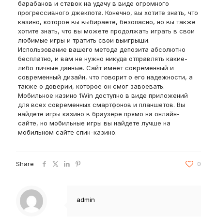
барабанов и ставок на удачу в виде огромного
прогрессивного джекпота. Конечно, вы хотите знать, что
казино, которое вы выбираете, безопасно, но вы также
хотите знать, что вы можете продолжать играть в свои
любимые игры и тратить свои выигрыши.
Использование вашего метода депозита абсолютно
бесплатно, и вам не нужно никуда отправлять какие-
либо личные данные. Сайт имеет современный и
современный дизайн, что говорит о его надежности, а
также о доверии, которое он смог завоевать.
Мобильное казино 1Win доступно в виде приложений
для всех современных смартфонов и планшетов. Вы
найдете игры казино в браузере прямо на онлайн-
сайте, но мобильные игры вы найдете лучше на
мобильном сайте спин-казино.
Share
0
admin