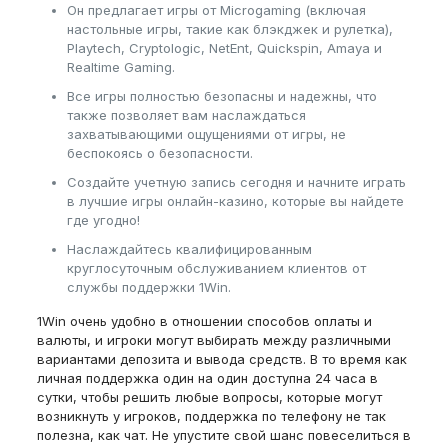
Он предлагает игры от Microgaming (включая
настольные игры, такие как блэкджек и рулетка),
Playtech, Cryptologic, NetEnt, Quickspin, Amaya и
Realtime Gaming.
Все игры полностью безопасны и надежны, что
также позволяет вам наслаждаться
захватывающими ощущениями от игры, не
беспокоясь о безопасности.
Создайте учетную запись сегодня и начните играть
в лучшие игры онлайн-казино, которые вы найдете
где угодно!
Наслаждайтесь квалифицированным
круглосуточным обслуживанием клиентов от
службы поддержки 1Win.
1Win очень удобно в отношении способов оплаты и
валюты, и игроки могут выбирать между различными
вариантами депозита и вывода средств. В то время как
личная поддержка один на один доступна 24 часа в
сутки, чтобы решить любые вопросы, которые могут
возникнуть у игроков, поддержка по телефону не так
полезна, как чат. Не упустите свой шанс повеселиться в