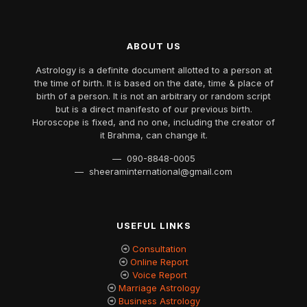
ABOUT US
Astrology is a definite document allotted to a person at
the time of birth. It is based on the date, time & place of
birth of a person. It is not an arbitrary or random script
but is a direct manifesto of our previous birth.
Horoscope is fixed, and no one, including the creator of
it Brahma, can change it.
— 090-8848-0005
— sheeraminternational@gmail.com
USEFUL LINKS
Consultation
Online Report
Voice Report
Marriage Astrology
Business Astrology