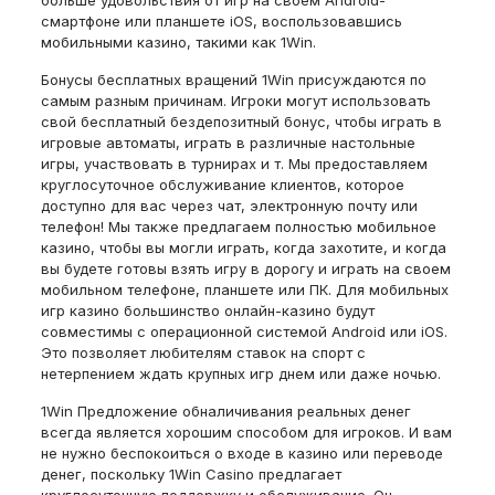
больше удовольствия от игр на своем Android-
смартфоне или планшете iOS, воспользовавшись
мобильными казино, такими как 1Win.
Бонусы бесплатных вращений 1Win присуждаются по
самым разным причинам. Игроки могут использовать
свой бесплатный бездепозитный бонус, чтобы играть в
игровые автоматы, играть в различные настольные
игры, участвовать в турнирах и т. Мы предоставляем
круглосуточное обслуживание клиентов, которое
доступно для вас через чат, электронную почту или
телефон! Мы также предлагаем полностью мобильное
казино, чтобы вы могли играть, когда захотите, и когда
вы будете готовы взять игру в дорогу и играть на своем
мобильном телефоне, планшете или ПК. Для мобильных
игр казино большинство онлайн-казино будут
совместимы с операционной системой Android или iOS.
Это позволяет любителям ставок на спорт с
нетерпением ждать крупных игр днем или даже ночью.
1Win Предложение обналичивания реальных денег
всегда является хорошим способом для игроков. И вам
не нужно беспокоиться о входе в казино или переводе
денег, поскольку 1Win Casino предлагает