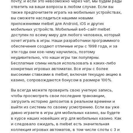
почту; и если это невозможно через чат, мы будем рады
ответить на ваши вопросы в любом случае. Если вы
также предпочитаете играть на мобильных устройствах,
вы сможете насладиться нашими новыми
приложениями melbet для Android, iOS и других
мобильных устройств. Мобильный веб-сайт melbet
доступен по всему миру для любого человека, который
хочет играть в игры. Наши разработчики программного
обеспечения создают отличные игры с 1998 года, и за
эти годы они кое-чему научились, поэтому
неудивительно, что наши игры так популярны.
Бесплатные спины нельзя использовать в каких-либо
конкретных игровых автоматах. Все игры с более
высокими ставками в melbet, включая текущую акцию в
казино, сопровождаются бонусом в размере 100%.
Вы всегда можете проверить свою учетную запись,
чтобы просмотреть свои последние транзакции,
загрузить историю депозитов в реальном времени и
выйти из системы по своему усмотрению. Если вы уже
давно играете в игры для мобильных казино, вы будете
в курсе наших новейших игр для мобильных казино. Как
и следовало ожидать, в melbet есть значительная
коллекция игровых автоматов, в том числе слоты с 3 и