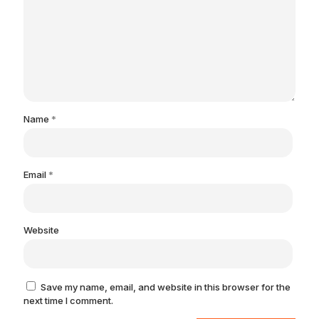
Name
*
Email
*
Website
Save my name, email, and website in this browser for the
next time I comment.