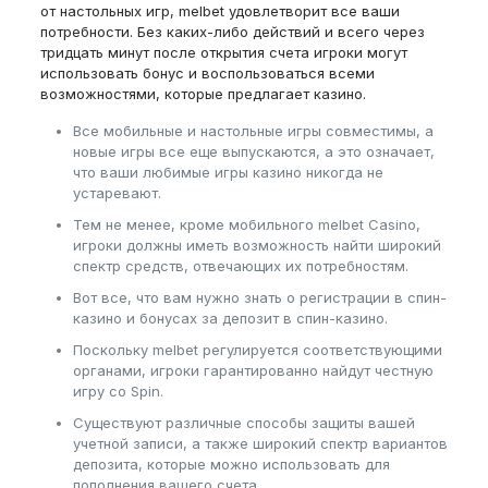
от настольных игр, melbet удовлетворит все ваши
потребности. Без каких-либо действий и всего через
тридцать минут после открытия счета игроки могут
использовать бонус и воспользоваться всеми
возможностями, которые предлагает казино.
Все мобильные и настольные игры совместимы, а
новые игры все еще выпускаются, а это означает,
что ваши любимые игры казино никогда не
устаревают.
Тем не менее, кроме мобильного melbet Casino,
игроки должны иметь возможность найти широкий
спектр средств, отвечающих их потребностям.
Вот все, что вам нужно знать о регистрации в спин-
казино и бонусах за депозит в спин-казино.
Поскольку melbet регулируется соответствующими
органами, игроки гарантированно найдут честную
игру со Spin.
Существуют различные способы защиты вашей
учетной записи, а также широкий спектр вариантов
депозита, которые можно использовать для
пополнения вашего счета.