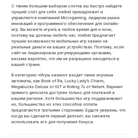
С таким большим выбором слотов вы быстро найдете
лучший слот для себя. melbet принадлежит и
управляется компанией Microgaming, лидером рынка
инноваций и программного обеспечения для онлайн-
игр. Вы можете играть в любое время дня и ночи,
поэтому вы должны любить нас. melbet предлагает
лучшие возможности мобильных игр казино на
реальные деньги на ваших устройствах. Поэтому, если
сайт не лицензирован регулирующими органами,
весьма вероятно, что им не разрешено находиться в
вашей стране.
В категорию «Игры казино» входят такие игровые
автоматы, как Book of Ra, Lucky Lady’s Charm,
Megabucks Deluxe от IGT и Rolling 7s от Netent. Вариант
прямого депозита доступен только для платежей в
вашем регионе. Хотя большинство игр поддерживают
их, большинство из этих способов оплаты
предлагаются третьими сторонами. Будьте уверены, что
когда вы сделаете первый депозит, вы сможете
использовать его для получения бонуса.