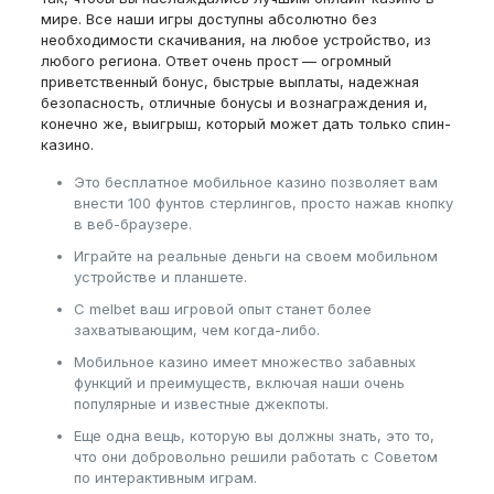
мире. Все наши игры доступны абсолютно без
необходимости скачивания, на любое устройство, из
любого региона. Ответ очень прост — огромный
приветственный бонус, быстрые выплаты, надежная
безопасность, отличные бонусы и вознаграждения и,
конечно же, выигрыш, который может дать только спин-
казино.
Это бесплатное мобильное казино позволяет вам
внести 100 фунтов стерлингов, просто нажав кнопку
в веб-браузере.
Играйте на реальные деньги на своем мобильном
устройстве и планшете.
С melbet ваш игровой опыт станет более
захватывающим, чем когда-либо.
Мобильное казино имеет множество забавных
функций и преимуществ, включая наши очень
популярные и известные джекпоты.
Еще одна вещь, которую вы должны знать, это то,
что они добровольно решили работать с Советом
по интерактивным играм.