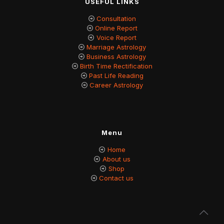
USEFUL LINKS
Consultation
Online Report
Voice Report
Marriage Astrology
Business Astrology
Birth Time Rectification
Past Life Reading
Career Astrology
Menu
Home
About us
Shop
Contact us