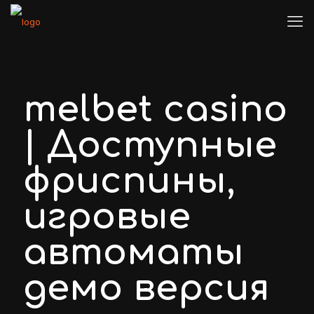
melbet casino
| Доступные
фриспины,
игровые
автоматы
демо версия