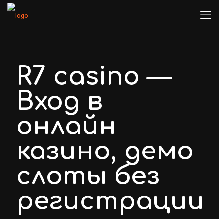
R7 casino —
Вход в
онлайн
казино, демо
слоты без
регистрации