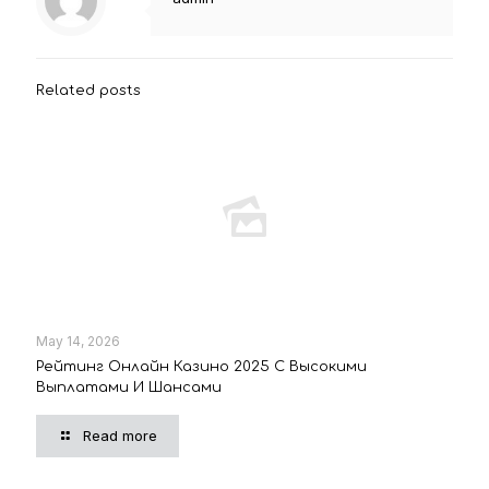
Related posts
May 14, 2026
Рейтинг Онлайн Казино 2025 С Высокими
Выплатами И Шансами
Read more