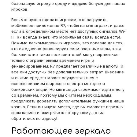
безопасную игровую среду и щедрые бонусы для наших
игроков.
Все, что нужно сделать игрокам, это загрузить
мобильное приложение R7, чтобы начать играть, и даже
если в определенном месте нет доступных сигналов Wi-
Fi, R7 всегда знает, что мобильная связь всегда есть!.
Помимо легкомысленных игроков, это полезно для тех,
кто ежедневно финансирует свои азартные игры, хотя
большинство таких пользователей могут справиться
только с ограниченным временем игры и
финансированием. R7 предлагает различные валюты, и
все они доступны без дополнительных затрат. Внесение
и снятие средств может осуществляться с
использованием широкого спектра методов и
банковских опций. Но мы всегда стремимся идти в ногу
со временем, поэтому мы считаем необходимым
продолжать добавлять дополнительные функции в наше
казино. Если вы ищете место, где вы сможете играть в
игры казино и выигрывать по-крупному, то вы
обратились по адресу!
Работающее зеркало