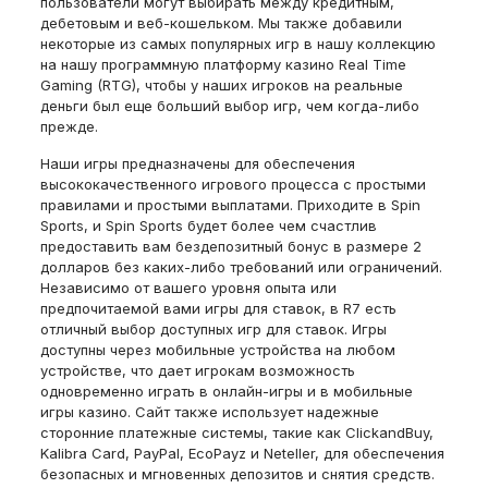
пользователи могут выбирать между кредитным,
дебетовым и веб-кошельком. Мы также добавили
некоторые из самых популярных игр в нашу коллекцию
на нашу программную платформу казино Real Time
Gaming (RTG), чтобы у наших игроков на реальные
деньги был еще больший выбор игр, чем когда-либо
прежде.
Наши игры предназначены для обеспечения
высококачественного игрового процесса с простыми
правилами и простыми выплатами. Приходите в Spin
Sports, и Spin Sports будет более чем счастлив
предоставить вам бездепозитный бонус в размере 2
долларов без каких-либо требований или ограничений.
Независимо от вашего уровня опыта или
предпочитаемой вами игры для ставок, в R7 есть
отличный выбор доступных игр для ставок. Игры
доступны через мобильные устройства на любом
устройстве, что дает игрокам возможность
одновременно играть в онлайн-игры и в мобильные
игры казино. Сайт также использует надежные
сторонние платежные системы, такие как ClickandBuy,
Kalibra Card, PayPal, EcoPayz и Neteller, для обеспечения
безопасных и мгновенных депозитов и снятия средств.