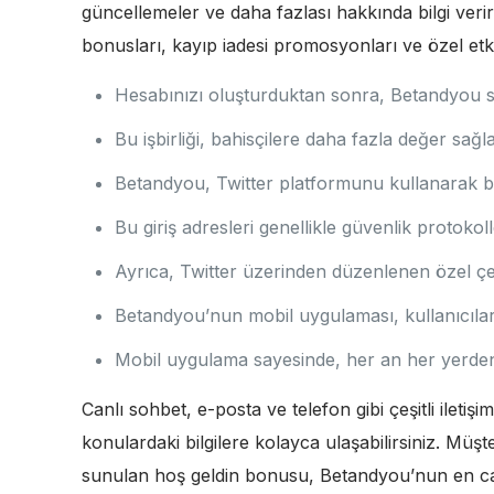
güncellemeler ve daha fazlası hakkında bilgi verir
bonusları, kayıp iadesi promosyonları ve özel etkinl
Hesabınızı oluşturduktan sonra, Betandyou si
Bu işbirliği, bahisçilere daha fazla değer sağl
Betandyou, Twitter platformunu kullanarak 
Bu giriş adresleri genellikle güvenlik protokoll
Ayrıca, Twitter üzerinden düzenlenen özel çekil
Betandyou’nun mobil uygulaması, kullanıcıla
Mobil uygulama sayesinde, her an her yerden 
Canlı sohbet, e-posta ve telefon gibi çeşitli ileti
konulardaki bilgilere kolayca ulaşabilirsiniz. Müşte
sunulan hoş geldin bonusu, Betandyou’nun en cazip 