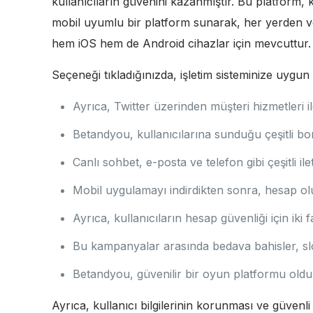
kullanıcıların güvenini kazanmıştır. Bu platform,
mobil uyumlu bir platform sunarak, her yerden 
hem iOS hem de Android cihazlar için mevcuttur.
Seçeneği tıkladığınızda, işletim sisteminize uygu
Ayrıca, Twitter üzerinden müşteri hizmetleri ile
Betandyou, kullanıcılarına sunduğu çeşitli bon
Canlı sohbet, e-posta ve telefon gibi çeşitli ile
Mobil uygulamayı indirdikten sonra, hesap olu
Ayrıca, kullanıcıların hesap güvenliği için iki
Bu kampanyalar arasında bedava bahisler, slot 
Betandyou, güvenilir bir oyun platformu olduğu
Ayrıca, kullanıcı bilgilerinin korunması ve güvenl