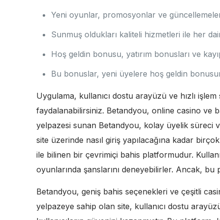
Yeni oyunlar, promosyonlar ve güncellemeler ha
Sunmuş oldukları kaliteli hizmetleri ile her 
Hoş geldin bonusu, yatırım bonusları ve kayıp 
Bu bonuslar, yeni üyelere hoş geldin bonusun
Uygulama, kullanıcı dostu arayüzü ve hızlı işle
faydalanabilirsiniz. Betandyou, online casino ve b
yelpazesi sunan Betandyou, kolay üyelik süreci v
site üzerinde nasıl giriş yapılacağına kadar birço
ile bilinen bir çevrimiçi bahis platformudur. Kulla
oyunlarında şanslarını deneyebilirler. Ancak, bu p
Betandyou, geniş bahis seçenekleri ve çeşitli ca
yelpazeye sahip olan site, kullanıcı dostu arayüzü