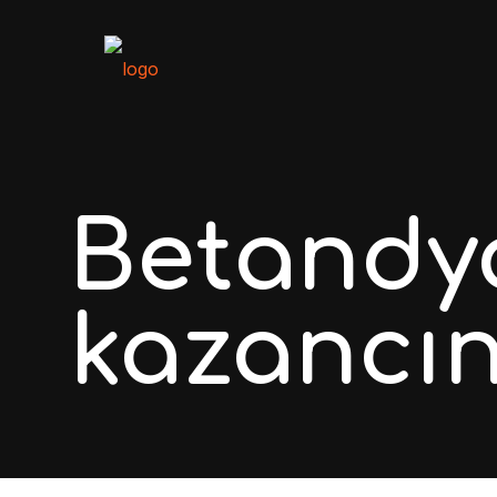
Betandyo
kazancın