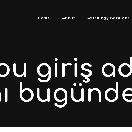
Home
About
Astrology Services
u giriş ad
ı bugünde