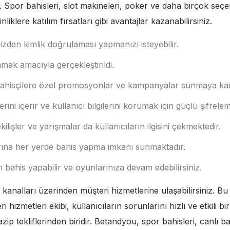
. Spor bahisleri, slot makineleri, poker ve daha birçok seçen
iklere katılım fırsatları gibi avantajlar kazanabilirsiniz.
zden kimlik doğrulaması yapmanızı isteyebilir.
amak amacıyla gerçekleştirildi.
bahisçilere özel promosyonlar ve kampanyalar sunmaya kar
erini içerir ve kullanıcı bilgilerini korumak için güçlü şifrele
işler ve yarışmalar da kullanıcıların ilgisini çekmektedir.
rına her yerde bahis yapma imkanı sunmaktadır.
bahis yapabilir ve oyunlarınıza devam edebilirsiniz.
şim kanalları üzerinden müşteri hizmetlerine ulaşabilirsiniz. B
ri hizmetleri ekibi, kullanıcıların sorunlarını hızlı ve etkil
tekliflerinden biridir. Betandyou, spor bahisleri, canlı bah