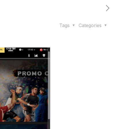
Tags
Categories