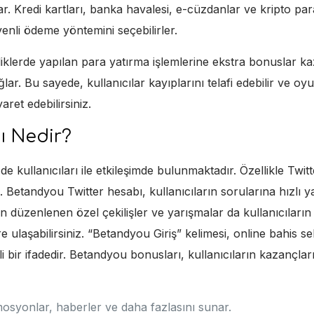
 Kredi kartları, banka havalesi, e-cüzdanlar ve kripto para 
venli ödeme yöntemini seçebilirler.
liklerde yapılan para yatırma işlemlerine ekstra bonuslar kaza
lar. Bu sayede, kullanıcılar kayıplarını telafi edebilir ve oy
ret edebilirsiniz.
ı Nedir?
 kullanıcıları ile etkileşimde bulunmaktadır. Özellikle Twit
iz. Betandyou Twitter hesabı, kullanıcıların sorularına hızlı
n düzenlenen özel çekilişler ve yarışmalar da kullanıcıların
e ulaşabilirsiniz. “Betandyou Giriş” kelimesi, online bahis 
 bir ifadedir. Betandyou bonusları, kullanıcıların kazançlar
omosyonlar, haberler ve daha fazlasını sunar.