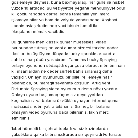
gözləməyə dəyməz, buna baxmayaraq, hər güllə ilə nisbət
yüzdə 10 artacaq. Bu vəziyyətdə yeganə məhdudiyyət odur
ki, çoxlu randdan dərhal sonra tamamilə yeni mərc
işləməyə bilər və həm də valyuta yandırılacaq. Xoşbəxt
Joenin aviaşirkətini heç vaxt birinin təməli ilə
əlaqələndirməmək vacibdir.
Bu günlərdə mən klassik qumar müəssisəsi video
oyunundan tutmuş ən yeni qumar biznesi tərzinə qədər
dəstləri bölüşdüyüm dünyada lucky-sprinkle.around-a
sahib olmaq üçün yaradıram. Tanınmış Lucky Spraying
onlayn oyununun sədaqətli oyunçusu olaraq, mən əminəm
ki, insanlardan nə qədər sərfəli bahis sınamaq daha
yaxşıdır. Onlayn oyununuzu bir pillə irəliləməyə hazır
olsanız da, bu maraqlı səyahətə qoşulun. Artıq yeni
Fortunate Spraying video oyununun demo növü yoxdur.
Onlayn oyuna başlamaq üçün siz qeydiyyatdan
keçməlisiniz və balansı üzvlüklə oynayan internet qumar
müəssisəsindən yatıra bilərsiniz. Siz heç bir balansı
olmayan video oyununa baxa bilərsiniz, lakin mərc
etmirsiniz.
1xbet hörmətli bir şöhrət topladı və siz kazinolarda
yüksəklərə qalxa bilərsiniz.Burada siz qeyri-adi Fortunate