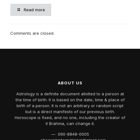
Read more
Comments are closed.
ABOUT US
Astrology is a definite document allotted to a person at
the time of birth. It is based on the date, time & place of
birth of a person. It is not an arbitrary or random script
but is a direct manifesto of our previous birth.
Horoscope is fixed, and no one, including the creator of
it Brahma, can change it.
— 090-8848-0005