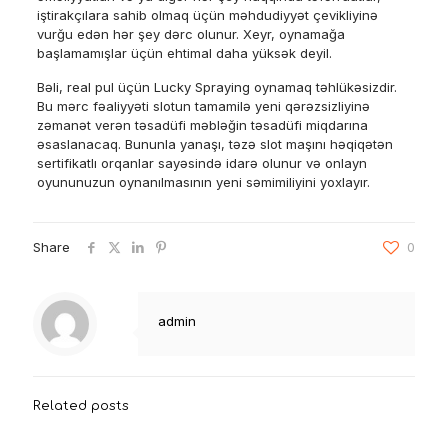
iştirakçılara sahib olmaq üçün məhdudiyyət çevikliyinə
vurğu edən hər şey dərc olunur. Xeyr, oynamağa
başlamamışlar üçün ehtimal daha yüksək deyil.
Bəli, real pul üçün Lucky Spraying oynamaq təhlükəsizdir.
Bu mərc fəaliyyəti slotun tamamilə yeni qərəzsizliyinə
zəmanət verən təsadüfi məbləğin təsadüfi miqdarına
əsaslanacaq. Bununla yanaşı, təzə slot maşını həqiqətən
sertifikatlı orqanlar sayəsində idarə olunur və onlayn
oyununuzun oynanılmasının yeni səmimiliyini yoxlayır.
Share
0
admin
Related posts