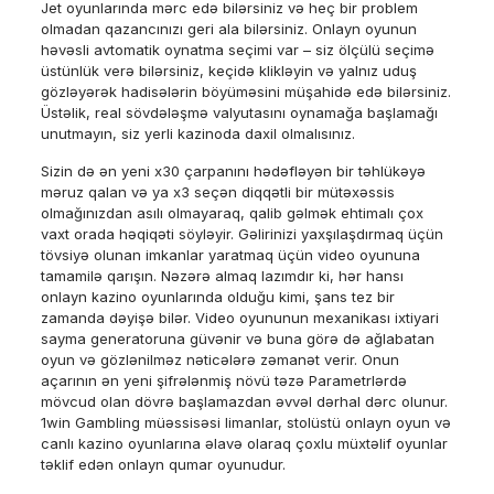
Jet oyunlarında mərc edə bilərsiniz və heç bir problem
olmadan qazancınızı geri ala bilərsiniz. Onlayn oyunun
həvəsli avtomatik oynatma seçimi var – siz ölçülü seçimə
üstünlük verə bilərsiniz, keçidə klikləyin və yalnız uduş
gözləyərək hadisələrin böyüməsini müşahidə edə bilərsiniz.
Üstəlik, real sövdələşmə valyutasını oynamağa başlamağı
unutmayın, siz yerli kazinoda daxil olmalısınız.
Sizin də ən yeni x30 çarpanını hədəfləyən bir təhlükəyə
məruz qalan və ya x3 seçən diqqətli bir mütəxəssis
olmağınızdan asılı olmayaraq, qalib gəlmək ehtimalı çox
vaxt orada həqiqəti söyləyir. Gəlirinizi yaxşılaşdırmaq üçün
tövsiyə olunan imkanlar yaratmaq üçün video oyununa
tamamilə qarışın. Nəzərə almaq lazımdır ki, hər hansı
onlayn kazino oyunlarında olduğu kimi, şans tez bir
zamanda dəyişə bilər. Video oyununun mexanikası ixtiyari
sayma generatoruna güvənir və buna görə də ağlabatan
oyun və gözlənilməz nəticələrə zəmanət verir. Onun
açarının ən yeni şifrələnmiş növü təzə Parametrlərdə
mövcud olan dövrə başlamazdan əvvəl dərhal dərc olunur.
1win Gambling müəssisəsi limanlar, stolüstü onlayn oyun və
canlı kazino oyunlarına əlavə olaraq çoxlu müxtəlif oyunlar
təklif edən onlayn qumar oyunudur.