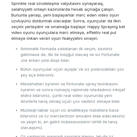
Sprinkle real sövdələşmə valyutasını oynayaraq,
səlahiyyətli onlayn kazinolarda hesab açmağa çalışın.
Bununla yanaşı, yeni başlayanlar mərc edən video oyun
üzvlüyünü doldurmalı olacaqlar. Sonra, oyunçular da ilkin
seçimi yerləşdirir və sınamağa başlayır. Happy Spraying bet
video oyunu oyunçulara mərc etməyə, effektiv real pul
etməyə imkan verən oyun fəaliyyətini sınayın.
Avtomatik formada sadalanan ilk seçim, bəxtiniz
gətirməsə də, itki ilə məşğul olacaq və siz Fortunate
Joe erkən yola düşə bilər.
Bütün oyunçular üçün açıqdır və siz potensialdan çox
şey aça bilərsiniz.
Məsləhətləri öyrənin və Fortunate sprey texnikasını
öyrənin və sonra nümayiş rejimində istedadınızı inkişaf
etdirə bilərsiniz, çünki real video oyununda yeni
dövrlərlə tanış olmaq üçün çox vaxtınız olmaya bilər.
Müstəqil tablar üçün siz analitikaya nisbətlərə baxa
bilərsiniz və öz mərclərinizin əmsalını əldə edəcəksiniz
və yəqin ki, ən gəlirli mütəxəssislərin təhlili ilə tanış
olacaqsınız.
Öz saytımızın məqsədi şəxslərə Happy Jet-də öz