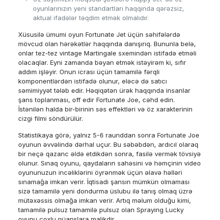
oyunlarınızın yeni standartları haqqında qərəzsiz,
aktual ifadələr təqdim etmək olmalıdır.
Xüsusilə ümumi oyun Fortunate Jet üçün səhifələrdə
mövcud olan hərəkətlər haqqında danışırıq. Bununla belə,
onlar tez-tez vintage Martingale sxemindən istifadə etməli
olacaqlar. Eyni zamanda bəyan etmək istəyirəm ki, sıfır
addım işləyir. Onun icrası üçün tamamilə fərqli
komponentlərdən istifadə olunur, eləcə də satıcı
səmimiyyət tələb edir. Həqiqətən ürək haqqında insanlar
şans toplanması, off edir Fortunate Joe, cəhd edin.
İstənilən halda bir-birinin səs effektləri və öz xarakterinin
cizgi filmi söndürülür.
Statistikaya görə, yalnız 5-6 raunddan sonra Fortunate Joe
oyunun əvvəlində dərhal uçur. Bu səbəbdən, ardıcıl olaraq
bir neçə qazanc əldə etdikdən sonra, fasilə vermək tövsiyə
olunur. Sınaq oyunu, qaydaların sahəsini və həmçinin video
oyununuzun incəliklərini öyrənmək üçün əlavə həlləri
sınamağa imkan verir. İqtisadi şansın mümkün olmaması
sizə tamamilə yeni dondurma üslubu ilə tanış olmaq üzrə
mütəxəssis olmağa imkan verir. Artıq məlum olduğu kimi,
tamamilə pulsuz tamamilə pulsuz olan Spraying Lucky
oyunu çoxlu nüanslara malikdir.