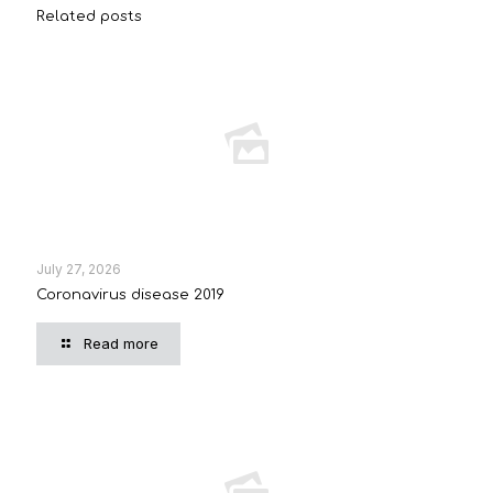
Related posts
July 27, 2026
Coronavirus disease 2019
Read more