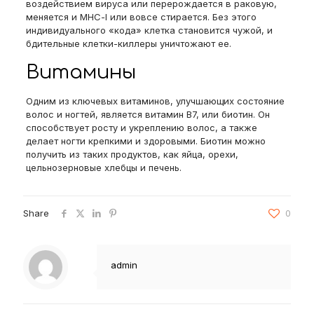
воздействием вируса или перерождается в раковую,
меняется и МНС-I или вовсе стирается. Без этого
индивидуального «кода» клетка становится чужой, и
бдительные клетки-киллеры уничтожают ее.
Витамины
Одним из ключевых витаминов, улучшающих состояние
волос и ногтей, является витамин B7, или биотин. Он
способствует росту и укреплению волос, а также
делает ногти крепкими и здоровыми. Биотин можно
получить из таких продуктов, как яйца, орехи,
цельнозерновые хлебцы и печень.
Share
0
admin