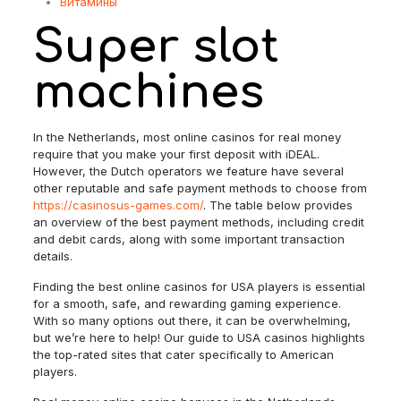
Витамины
Super slot
machines
In the Netherlands, most online casinos for real money
require that you make your first deposit with iDEAL.
However, the Dutch operators we feature have several
other reputable and safe payment methods to choose from
https://casinosus-games.com/
. The table below provides
an overview of the best payment methods, including credit
and debit cards, along with some important transaction
details.
Finding the best online casinos for USA players is essential
for a smooth, safe, and rewarding gaming experience.
With so many options out there, it can be overwhelming,
but we’re here to help! Our guide to USA casinos highlights
the top-rated sites that cater specifically to American
players.