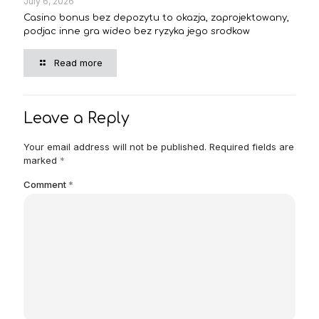
July 6, 2026
Casino bonus bez depozytu to okazja, zaprojektowany,
podjac inne gra wideo bez ryzyka jego srodkow
Read more
Leave a Reply
Your email address will not be published.
Required fields are
marked
*
Comment
*