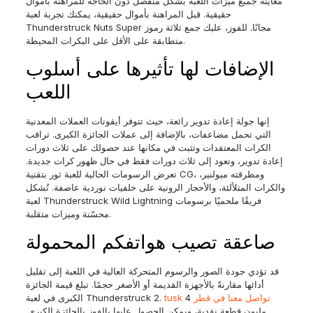
معاينة جميع ميزات اللعبة بشكل منفصل دون الحاجة للمراهنة بأموال
حقيقية. قبل المراهنة بأموال حقيقية، يمكنك تجربة لعبة
Thunderstruck Nuts Super مجانًا.
للفوز، عليك جمع ثلاثة رموز
متطابقة على الأقل على البكرات المحيطة.
الإضافات لها تأثيرها على أسلوب
اللعب
إنها جولة إعادة تدوير رائعة، حيث تتوفر أيقونات العملات المعدنية
التي تحمل مضاعفات، بالإضافة إلى عملات الجائزة الكبرى. تراقب
الكرات المعتقدات وتثبت في مكانها عند حصولك على ثلاث دورات
إعادة تدوير، وتعود إلى ثلاث دورات فقط في حال ظهور كرات جديدة.
تعرض الرسومات الحالية للعبة ثور بتقنية CG، ومطرقته ميولنير،
والكرات المتلألئة، والأحجار الرونية على خلفيات نوردية عاصفة. تُشكل
لعبة Thunderstruck Wild Lightning فريقًا ملحميًا برسومات
محسّنة وميزات متقلبة.
صاعقة تصيب هواتفكم المحمولة
قد تؤدي جودة الصور والرسوم المتحركة العالية في اللعبة إلى تقليل
أدائها مقارنةً بالأجهزة القديمة أو الأصغر حجمًا. تبلغ قيمة الجائزة
tusk تواصل معنا في قطر
4
الكبرى في لعبة Thunderstruck 2.
مليون قطعة نقدية، ويمكن الحصول عليها بالفوز بالجائزة الكبرى.