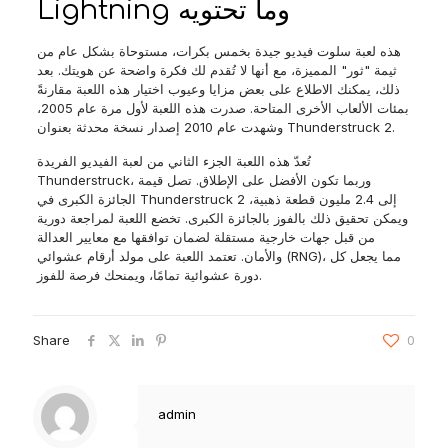
Lightning وما تحتويه
هذه لعبة سلوت فيديو جيدة بخمس بكرات، مستوحاة بشكل عام من
ثيمة "ثور" المميزة، مع أنها لا تُقدم لك فكرة واضحة عن هويتك. بعد
ذلك، يمكنك الاطلاع على بعض مزايا وعيوب اختيار هذه اللعبة مقارنةً
بمئات الألعاب الأخرى المتاحة. صدرت هذه اللعبة لأول مرة عام 2005،
وشهدت عام 2010 إصدار نسخة محدثة بعنوان Thunderstruck 2.
تُعدّ هذه اللعبة الجزء الثاني من لعبة الفيديو الفريدة
Thunderstruck، وربما تكون الأفضل على الإطلاق. تصل قيمة
الجائزة الكبرى في Thunderstruck 2 إلى 2.4 مليون قطعة ذهبية،
ويمكن تحقيق ذلك بالفوز بالجائزة الكبرى. تخضع اللعبة لمراجعة دورية
من قبل جهات خارجية مستقلة لضمان توافقها مع معايير العدالة
والأمان. تعتمد اللعبة على مولد أرقام عشوائي (RNG)، مما يجعل كل
دورة عشوائية تمامًا، ويمنحك فرصة للفوز.
Share
0
admin