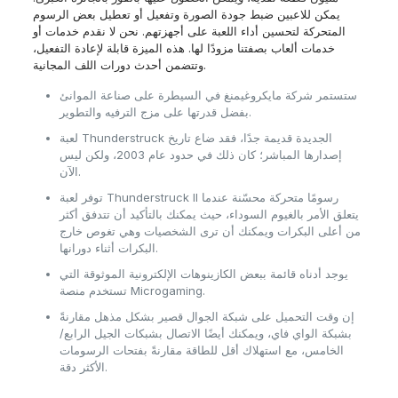
يمكن للاعبين ضبط جودة الصورة وتفعيل أو تعطيل بعض الرسوم
المتحركة لتحسين أداء اللعبة على أجهزتهم. نحن لا نقدم خدمات أو
خدمات ألعاب بصفتنا مزودًا لها. هذه الميزة قابلة لإعادة التفعيل،
وتتضمن أحدث دورات اللف المجانية.
ستستمر شركة مايكروغيمنغ في السيطرة على صناعة الموانئ
بفضل قدرتها على مزج الترفيه والتطوير.
لعبة Thunderstruck الجديدة قديمة جدًا، فقد ضاع تاريخ
إصدارها المباشر؛ كان ذلك في حدود عام 2003، ولكن ليس
الآن.
توفر لعبة Thunderstruck II رسومًا متحركة محسّنة عندما
يتعلق الأمر بالغيوم السوداء، حيث يمكنك بالتأكيد أن تتدفق أكثر
من أعلى البكرات ويمكنك أن ترى الشخصيات وهي تغوص خارج
البكرات أثناء دورانها.
يوجد أدناه قائمة ببعض الكازينوهات الإلكترونية الموثوقة التي
تستخدم منصة Microgaming.
إن وقت التحميل على شبكة الجوال قصير بشكل مذهل مقارنةً
بشبكة الواي فاي، ويمكنك أيضًا الاتصال بشبكات الجيل الرابع/
الخامس، مع استهلاك أقل للطاقة مقارنةً بفتحات الرسومات
الأكثر دقة.