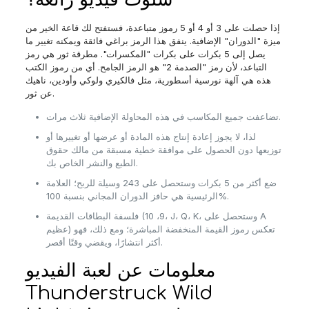
إذا حصلت على 3 أو 4 أو 5 رموز متباعدة، فستفتح لك قاعة الخير من
ميزة "الدوران" الإضافية. ينفق هذا الرمز براغي فائقة ويمكنه تغيير ما
يصل إلى 5 بكرات على بكرات "المكسرات". مطرقة ثور هي رمز
التباعد، لأن رمز "الصدمة 2" هو الرمز الجامح. أي من رموز الكتب
هذه هي آلهة نورسية أسطورية، مثل فالكيري ولوكي وأودين، ناهيك
عن ثور.
تضاعفت جميع المكاسب في هذه المحاولة الإضافية ثلاث مرات.
لذا، لا يجوز إعادة إنتاج هذه المادة أو عرضها أو تغييرها أو
توزيعها دون الحصول على موافقة خطية مسبقة من مالك حقوق
الطبع والنشر الخاص بك.
ضع أكثر من 5 بكرات وستحصل على 243 وسيلة للربح؛ العلامة
الرئيسية هي حافز الدوران المجاني بنسبة 100%.
فلسفة البطاقات القديمة (9، 10، J، Q، K، وستحصل على A
عظيم) تعكس رموز القيمة المنخفضة المباشرة؛ ومع ذلك، فهو
أكثر انتشارًا، ويقضي وقتًا أقصر.
معلومات عن لعبة الفيديو
Thunderstruck Wild