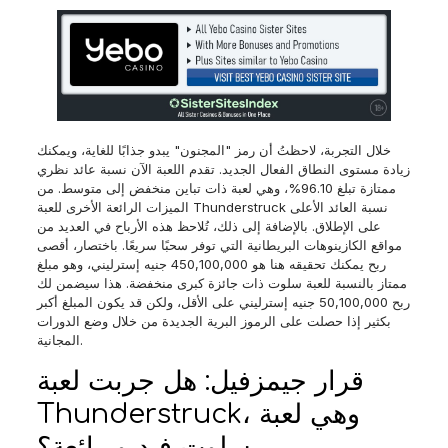
خلال التجربة، لاحظتُ أن رمز "المجنون" يبدو جذابًا للغاية، ويمكنك
زيادة مستوى النطاق الفعال الجديد. تقدم اللعبة الآن نسبة عائد نظري
ممتازة تبلغ 96.10%، وهي لعبة ذات تباين منخفض إلى متوسط. من
الميزات الرائعة الأخرى للعبة Thunderstruck نسبة العائد الأعلى
على الإطلاق. بالإضافة إلى ذلك، تُلاحظ هذه الأرباح في العديد من
مواقع الكازينوهات البريطانية التي توفر سحبًا سريعًا. باختصار، أقصى
ربح يمكنك تحقيقه هنا هو 450,100,000 جنيه إسترليني، وهو مبلغ
ممتاز بالنسبة للعبة سلوت ذات جائزة كبرى منخفضة. هذا سيضمن لك
ربح 50,100,000 جنيه إسترليني على الأقل، ولكن قد يكون المبلغ أكبر
بكثير إذا حصلت على الرموز البرية الجديدة من خلال وضع الدورات
المجانية.
قرار جيمزفيل: هل جربت لعبة
Thunderstruck، وهي لعبة
سلوت فيديو رائعة؟