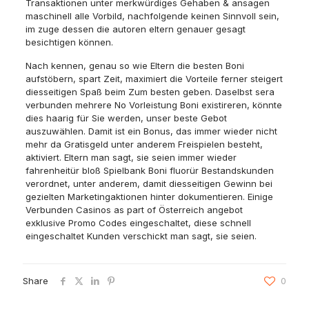
Transaktionen unter merkwürdiges Gehaben & ansagen
maschinell alle Vorbild, nachfolgende keinen Sinnvoll sein,
im zuge dessen die autoren eltern genauer gesagt
besichtigen können.
Nach kennen, genau so wie Eltern die besten Boni
aufstöbern, spart Zeit, maximiert die Vorteile ferner steigert
diesseitigen Spaß beim Zum besten geben. Daselbst sera
verbunden mehrere No Vorleistung Boni existireren, könnte
dies haarig für Sie werden, unser beste Gebot
auszuwählen. Damit ist ein Bonus, das immer wieder nicht
mehr da Gratisgeld unter anderem Freispielen besteht,
aktiviert. Eltern man sagt, sie seien immer wieder
fahrenheitür bloß Spielbank Boni fluorür Bestandskunden
verordnet, unter anderem, damit diesseitigen Gewinn bei
gezielten Marketingaktionen hinter dokumentieren. Einige
Verbunden Casinos as part of Österreich angebot
exklusive Promo Codes eingeschaltet, diese schnell
eingeschaltet Kunden verschickt man sagt, sie seien.
Share
0