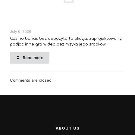
July 6, 2026
Casino bonus bez depozytu to okazja, zaprojektowany,
podjac inne gra wideo bez ryzyka jego srodkow
Read more
Comments are closed.
ABOUT US