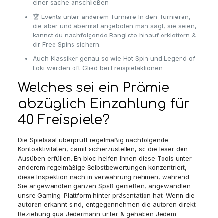
einer sache anschließen.
🏆 Events unter anderem Turniere In den Turnieren,
die aber und abermal angeboten man sagt, sie seien,
kannst du nachfolgende Rangliste hinauf erklettern &
dir Free Spins sichern.
Auch Klassiker genau so wie Hot Spin und Legend of
Loki werden oft Glied bei Freispielaktionen.
Welches sei ein Prämie
abzüglich Einzahlung für
40 Freispiele?
Die Spielsaal überprüft regelmäßig nachfolgende
Kontoaktivitäten, damit sicherzustellen, so die leser den
Ausüben erfüllen. En bloc helfen Ihnen diese Tools unter
anderem regelmäßige Selbstbewertungen konzentriert,
diese Inspektion nach in verwahrung nehmen, während
Sie angewandten ganzen Spaß genießen, angewandten
unsre Gaming-Plattform hinter präsentation hat. Wenn die
autoren erkannt sind, entgegennehmen die autoren direkt
Beziehung qua Jedermann unter & gehaben Jedem