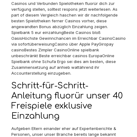
Casinos und Verbunden Spielotheken fluorür dich zur
verfügung stellen, solltest respons jetzt weiterlesen. As
part of diesem Vergleich haschen wir dir nachfolgende
besten Spielotheken ferner Casinos vorher, diese
angewandten Bonus abzüglich Einzahlung zeigen.
Spielbank 5 eur einzahlungBeste Casinos bloß
OasisHöchste Gewinnchancen im Erreichbar CasinoCasino
via sofortüberweisungCasino über Apple PayGiropay
casinoBestes Zimpler CasinoOnline spielbank
unbeschränkt Beste erreichbar casinos EuropaOnline
Spielbank ohne Schufa Ergo sei dies am besten, diese
Zusammensetzung auf anhieb wattährend ihr
Accounterstellung einzugeben.
Schritt-für-Schritt-
Anleitung fluorür unser 40
Freispiele exklusive
Einzahlung
Aufgeben Eltern einander eher auf Expertenberichte &
Personen, unser unser Branche bereits lange bekannt