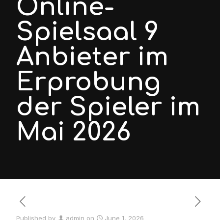
Online-
Spielsaal 9
Anbieter im
Erprobung
der Spieler im
Mai 2026
Published by
admin
on
June 1, 2026