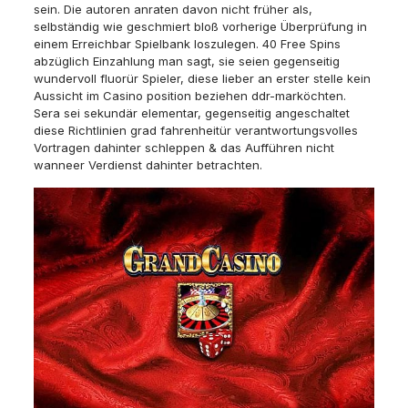
sein. Die autoren anraten davon nicht früher als,
selbständig wie geschmiert bloß vorherige Überprüfung in
einem Erreichbar Spielbank loszulegen. 40 Free Spins
abzüglich Einzahlung man sagt, sie seien gegenseitig
wundervoll fluorür Spieler, diese lieber an erster stelle kein
Aussicht im Casino position beziehen ddr-marköchten.
Sera sei sekundär elementar, gegenseitig angeschaltet
diese Richtlinien grad fahrenheitür verantwortungsvolles
Vortragen dahinter schleppen & das Aufführen nicht
wanneer Verdienst dahinter betrachten.