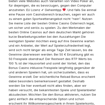
bieten viele Websites auch Varianten von Video Poker an,
für diejenigen, die es bevorzugen, gegen den Computer
anzutreten. EU Lizenz ✔ Geheimtipp
. Und falls Sie einmal
eine Pause vom Casinobereich brauchen, sagen wir auch
zu einem guten Sportwettenangebot nicht “nein”. Nutzen
Sie meine Liste der besten Online Casino Österreich legal,
um sicher und seriös zu spielen. Zu den Merkmalen der
besten Online Casinos auf dem deutschen Markt gehören
kurze Bearbeitungszeiten bei den Auszahlungen Die
wenigsten Spieler möchten ewig auf ihre Gewinne warten
und ein Anbieter, der Wert auf Spielerzufriedenheit legt,
wird sich nicht länger als einige Tage Zeit lassen, bis die
Gewinne überwiesen werden. Bei 50 € Einzahlung gibt es
50 Freispiele obendrauf. Der Restwert des RTP Werts bis
100 % ist der Hausvorteil und somit der Vorteil, den das
Bonus Casino inklusive Freispiele langfristig gegenüber dir
und anderen Spielern hat, um sicherzustellen, dass es
Gewinne erzielt. Der wöchentliche Reload Bonus erscheint
dabei besonders bemerkenswert gestaltet. Deshalb
werden Sie hier eventuell nicht alles finden, aber wir
haben versucht, die bekanntesten Spiele und Spielanbieter
abzudecken. Möchten Sie den Bonus aktivieren, nutzen Sie
ganz einfach die entsprechende Option und schon
erscheint Ihr Willkommensgeschenk in Ihrem Spielerkonto,