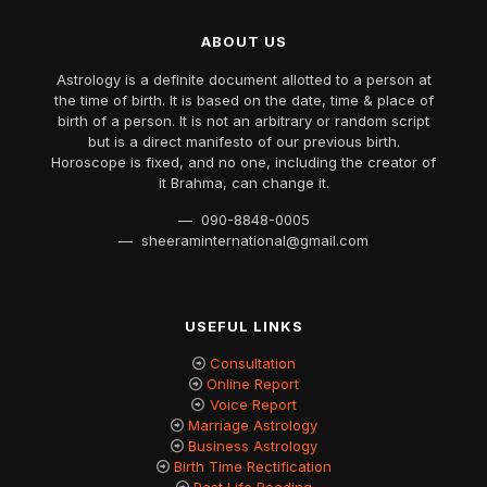
ABOUT US
Astrology is a definite document allotted to a person at
the time of birth. It is based on the date, time & place of
birth of a person. It is not an arbitrary or random script
but is a direct manifesto of our previous birth.
Horoscope is fixed, and no one, including the creator of
it Brahma, can change it.
— 090-8848-0005
— sheeraminternational@gmail.com
USEFUL LINKS
Consultation
Online Report
Voice Report
Marriage Astrology
Business Astrology
Birth Time Rectification