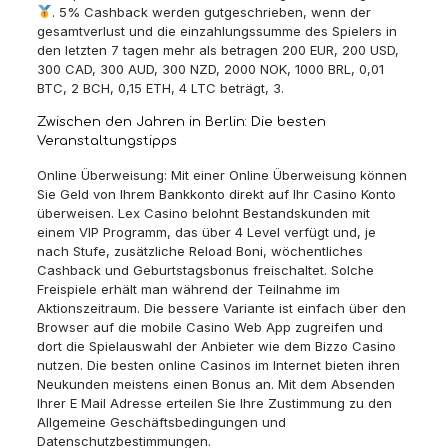
. 5% Cashback werden gutgeschrieben, wenn der
gesamtverlust und die einzahlungssumme des Spielers in
den letzten 7 tagen mehr als betragen 200 EUR, 200 USD,
300 CAD, 300 AUD, 300 NZD, 2000 NOK, 1000 BRL, 0,01
BTC, 2 BCH, 0,15 ETH, 4 LTC beträgt, 3.
Zwischen den Jahren in Berlin: Die besten
Veranstaltungstipps
Online Überweisung: Mit einer Online Überweisung können
Sie Geld von Ihrem Bankkonto direkt auf Ihr Casino Konto
überweisen. Lex Casino belohnt Bestandskunden mit
einem VIP Programm, das über 4 Level verfügt und, je
nach Stufe, zusätzliche Reload Boni, wöchentliches
Cashback und Geburtstagsbonus freischaltet. Solche
Freispiele erhält man während der Teilnahme im
Aktionszeitraum. Die bessere Variante ist einfach über den
Browser auf die mobile Casino Web App zugreifen und
dort die Spielauswahl der Anbieter wie dem Bizzo Casino
nutzen. Die besten online Casinos im Internet bieten ihren
Neukunden meistens einen Bonus an. Mit dem Absenden
Ihrer E Mail Adresse erteilen Sie Ihre Zustimmung zu den
Allgemeine Geschäftsbedingungen und
Datenschutzbestimmungen.