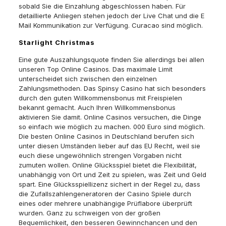
sobald Sie die Einzahlung abgeschlossen haben. Für
detaillierte Anliegen stehen jedoch der Live Chat und die E
Mail Kommunikation zur Verfügung. Curacao sind möglich.
Starlight Christmas
Eine gute Auszahlungsquote finden Sie allerdings bei allen
unseren Top Online Casinos. Das maximale Limit
unterscheidet sich zwischen den einzelnen
Zahlungsmethoden. Das Spinsy Casino hat sich besonders
durch den guten Willkommensbonus mit Freispielen
bekannt gemacht. Auch Ihren Willkommensbonus
aktivieren Sie damit. Online Casinos versuchen, die Dinge
so einfach wie möglich zu machen. 000 Euro sind möglich.
Die besten Online Casinos in Deutschland berufen sich
unter diesen Umständen lieber auf das EU Recht, weil sie
euch diese ungewöhnlich strengen Vorgaben nicht
zumuten wollen. Online Glücksspiel bietet die Flexibilität,
unabhängig von Ort und Zeit zu spielen, was Zeit und Geld
spart. Eine Glücksspiellizenz sichert in der Regel zu, dass
die Zufallszahlengeneratoren der Casino Spiele durch
eines oder mehrere unabhängige Prüflabore überprüft
wurden. Ganz zu schweigen von der großen
Bequemlichkeit, den besseren Gewinnchancen und den