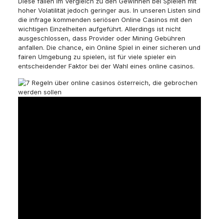
Diese fallen im Vergleich zu den Gewinnen bei Spielen mit
hoher Volatilität jedoch geringer aus. In unseren Listen sind
die infrage kommenden seriösen Online Casinos mit den
wichtigen Einzelheiten aufgeführt. Allerdings ist nicht
ausgeschlossen, dass Provider oder Mining Gebühren
anfallen. Die chance, ein Online Spiel in einer sicheren und
fairen Umgebung zu spielen, ist für viele spieler ein
entscheidender Faktor bei der Wahl eines online casinos.