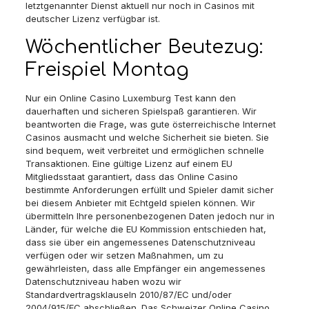
letztgenannter Dienst aktuell nur noch in Casinos mit
deutscher Lizenz verfügbar ist.
Wöchentlicher Beutezug:
Freispiel Montag
Nur ein Online Casino Luxemburg Test kann den
dauerhaften und sicheren Spielspaß garantieren. Wir
beantworten die Frage, was gute österreichische Internet
Casinos ausmacht und welche Sicherheit sie bieten. Sie
sind bequem, weit verbreitet und ermöglichen schnelle
Transaktionen. Eine gültige Lizenz auf einem EU
Mitgliedsstaat garantiert, dass das Online Casino
bestimmte Anforderungen erfüllt und Spieler damit sicher
bei diesem Anbieter mit Echtgeld spielen können. Wir
übermitteln Ihre personenbezogenen Daten jedoch nur in
Länder, für welche die EU Kommission entschieden hat,
dass sie über ein angemessenes Datenschutzniveau
verfügen oder wir setzen Maßnahmen, um zu
gewährleisten, dass alle Empfänger ein angemessenes
Datenschutzniveau haben wozu wir
Standardvertragsklauseln 2010/87/EC und/oder
2004/915/EC abschließen. Das Schweizer Online Casino