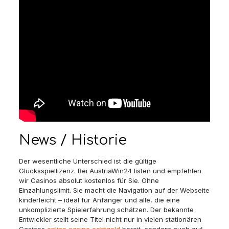
News / Historie
Der wesentliche Unterschied ist die gültige
Glücksspiellizenz. Bei AustriaWin24 listen und empfehlen
wir Casinos absolut kostenlos für Sie. Ohne
Einzahlungslimit. Sie macht die Navigation auf der Webseite
kinderleicht – ideal für Anfänger und alle, die eine
unkomplizierte Spielerfahrung schätzen. Der bekannte
Entwickler stellt seine Titel nicht nur in vielen stationären