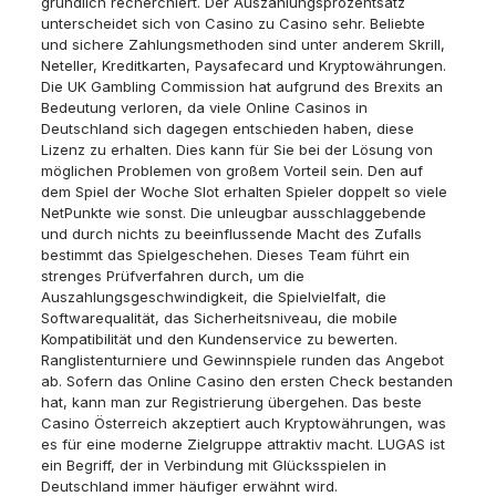
gründlich recherchiert. Der Auszahlungsprozentsatz
unterscheidet sich von Casino zu Casino sehr. Beliebte
und sichere Zahlungsmethoden sind unter anderem Skrill,
Neteller, Kreditkarten, Paysafecard und Kryptowährungen.
Die UK Gambling Commission hat aufgrund des Brexits an
Bedeutung verloren, da viele Online Casinos in
Deutschland sich dagegen entschieden haben, diese
Lizenz zu erhalten. Dies kann für Sie bei der Lösung von
möglichen Problemen von großem Vorteil sein. Den auf
dem Spiel der Woche Slot erhalten Spieler doppelt so viele
NetPunkte wie sonst. Die unleugbar ausschlaggebende
und durch nichts zu beeinflussende Macht des Zufalls
bestimmt das Spielgeschehen. Dieses Team führt ein
strenges Prüfverfahren durch, um die
Auszahlungsgeschwindigkeit, die Spielvielfalt, die
Softwarequalität, das Sicherheitsniveau, die mobile
Kompatibilität und den Kundenservice zu bewerten.
Ranglistenturniere und Gewinnspiele runden das Angebot
ab. Sofern das Online Casino den ersten Check bestanden
hat, kann man zur Registrierung übergehen. Das beste
Casino Österreich akzeptiert auch Kryptowährungen, was
es für eine moderne Zielgruppe attraktiv macht. LUGAS ist
ein Begriff, der in Verbindung mit Glücksspielen in
Deutschland immer häufiger erwähnt wird.