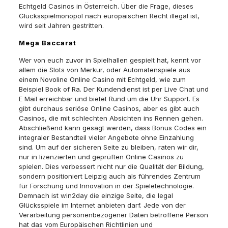
Echtgeld Casinos in Österreich. Über die Frage, dieses
Glücksspielmonopol nach europäischen Recht illegal ist,
wird seit Jahren gestritten.
Mega Baccarat
Wer von euch zuvor in Spielhallen gespielt hat, kennt vor
allem die Slots von Merkur, oder Automatenspiele aus
einem Novoline Online Casino mit Echtgeld, wie zum
Beispiel Book of Ra. Der Kundendienst ist per Live Chat und
E Mail erreichbar und bietet Rund um die Uhr Support. Es
gibt durchaus seriöse Online Casinos, aber es gibt auch
Casinos, die mit schlechten Absichten ins Rennen gehen.
Abschließend kann gesagt werden, dass Bonus Codes ein
integraler Bestandteil vieler Angebote ohne Einzahlung
sind. Um auf der sicheren Seite zu bleiben, raten wir dir,
nur in lizenzierten und geprüften Online Casinos zu
spielen. Dies verbessert nicht nur die Qualität der Bildung,
sondern positioniert Leipzig auch als führendes Zentrum
für Forschung und Innovation in der Spieletechnologie.
Demnach ist win2day die einzige Seite, die legal
Glücksspiele im Internet anbieten darf. Jede von der
Verarbeitung personenbezogener Daten betroffene Person
hat das vom Europäischen Richtlinien und