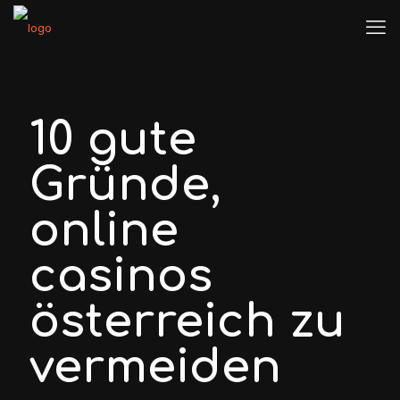
10 gute
Gründe,
online
casinos
österreich zu
vermeiden