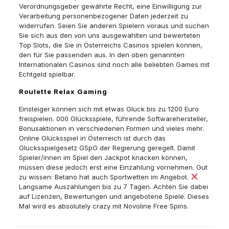
Verordnungsgeber gewährte Recht, eine Einwilligung zur
Verarbeitung personenbezogener Daten jederzeit zu
widerrufen. Seien Sie anderen Spielern voraus und suchen
Sie sich aus den von uns ausgewählten und bewerteten
Top Slots, die Sie in Österreichs Casinos spielen können,
den für Sie passenden aus. In den oben genannten
Internationalen Casinos sind noch alle beliebten Games mit
Echtgeld spielbar.
Roulette Relax Gaming
Einsteiger können sich mit etwas Glück bis zu 1200 Euro
freispielen. 000 Glücksspiele, führende Softwarehersteller,
Bonusaktionen in verschiedenen Formen und vieles mehr.
Online Glücksspiel in Österreich ist durch das
Glücksspielgesetz GSpG der Regierung geregelt. Damit
Spieler/innen im Spiel den Jackpot knacken können,
müssen diese jedoch erst eine Einzahlung vornehmen. Gut
zu wissen: Betano hat auch Sportwetten im Angebot.
Langsame Auszahlungen bis zu 7 Tagen. Achten Sie dabei
auf Lizenzen, Bewertungen und angebotene Spiele. Dieses
Mal wird es absolutely crazy mit Novoline Free Spins.