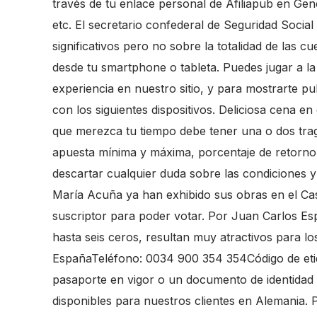
través de tu enlace personal de Afiliapub en Gen
etc. El secretario confederal de Seguridad Soci
significativos pero no sobre la totalidad de las 
desde tu smartphone o tableta. Puedes jugar a la
experiencia en nuestro sitio, y para mostrarte pu
con los siguientes dispositivos. Deliciosa cena en
que merezca tu tiempo debe tener una o dos trag
apuesta mínima y máxima, porcentaje de retorno,
descartar cualquier duda sobre las condiciones 
María Acuña ya han exhibido sus obras en el Cas
suscriptor para poder votar. Por Juan Carlos Es
hasta seis ceros, resultan muy atractivos para l
EspañaTeléfono: 0034 900 354 354Código de etiq
pasaporte en vigor o un documento de identidad 
disponibles para nuestros clientes en Alemania. 