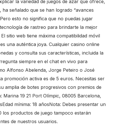
plicar la variedad de juegos de azar que ofrece,
o, ha señalado que se han logrado “avances
. Pero esto no significa que no puedas jugar
tecnología de rastreo para brindarte la mejor
 El sitio web tiene máxima compatibilidad móvil
 es una auténtica joya. Cualquier casino online
das y consulta sus características, incluida la
regunta siempre en el chat en vivo para
omo Alfonso Abelenda, Jorge Peteiro o José
a promoción activa es de 5 euros. Necesitas ser
 su amplia de botes progresivos con premios de
n: Marina 19 21 Port Olímpic, 08005 Barcelona,
osEdad mínima: 18 añosNota: Debes presentar un
20 los productos de juego tampoco estarán
entes de nuestros usuarios.