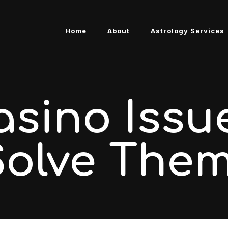
Home
About
Astrology Services
asino Issu
Solve The