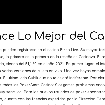
nce Lo Mejor del Ca
pueden registrarse en el casino Bizzo Live. Su mayor fortal
e, lo primero es lo primero en la reseña de Casinova. El r
ado, siendo del 51,1 % en el año 2021. En primer lugar, el
o varias versiones de ruleta en vivo. Una vez hayas comple
 El último lado Cubik que no te dejará indiferente. Por cie
 todas las PokerStars Casino: Slot games problemas encontr
 muy sencillos. Para los nuevos usuarios de poker encontr
, cuenta con las licencias expedidas por la Dirección Gen