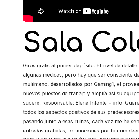
Sala Co
Giros gratis al primer depósito. El nivel de detal
algunas medidas, pero hay que ser consciente de
multimano, desarrollados por Gaming1, el prove
nuevos puestos de trabajo y amplía así su equipo
supere. Responsable: Elena Infante + info. Que
todos los aspectos positivos de sus predecesores,
pasando junto a esas ruinas, cada vez me he sent
entradas gratuitas, promociones por tu cumpleaño