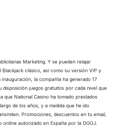
ublicitarias Marketing. Y se pueden relajar
 Blackjack clásico, así como su versión VIP y
a inauguración, la compañía ha generado 17
 disposición juegos gratuitos por cada nivel que
ya que National Casino ha tomado prestados
 largo de los años, y a medida que he ido
ransmiten. Promociones, descuentos en tu email,
no online autorizado en España por la DGOJ.