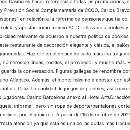
esis Casino es hacer referencia a todas las promociones, ex
al y Previsión Social Complementaria de CCOO, Carlos Brav
cuestiones” en relación a la reforma de pensiones que ha co
 ruleta y apostar como minimo $0,10. Utilizamos cookies y 
blicidad relevante de acuerdo a nuestra política de cookies.
 este restaurante de decoración elegante y clásica, el salón
amonedas. Haz clic en el enlace de cada máquina tragamone
 números de líneas, rodillos, el proveedor y mucho más. P
y guarda la conversación. Figuras gallegas de renombre c
ino Atlántico. Además, el monto máximo a apostar con est
pantoso Ortiz. La cantidad de juegos disponibles, así como
os jugadores. Casino Barcelona anexo al Hotel ArtsDirecció
ueta: informal, pero sin ropa de deporte/pantalones cort
emitidos por el gobierno. A partir del 15 de octubre de 20
Presta atención ya que esta es una de las dudas más frecu