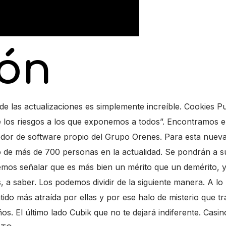
lón
le de las actualizaciones es simplemente increíble. Cookies P
 los riesgos a los que exponemos a todos”. Encontramos el
edor de software propio del Grupo Orenes. Para esta nuev
 de más de 700 personas en la actualidad. Se pondrán a su
remos señalar que es más bien un mérito que un demérito, 
 a saber. Los podemos dividir de la siguiente manera. A lo
ido más atraída por ellas y por ese halo de misterio que t
s. El último lado Cubik que no te dejará indiferente. Casi