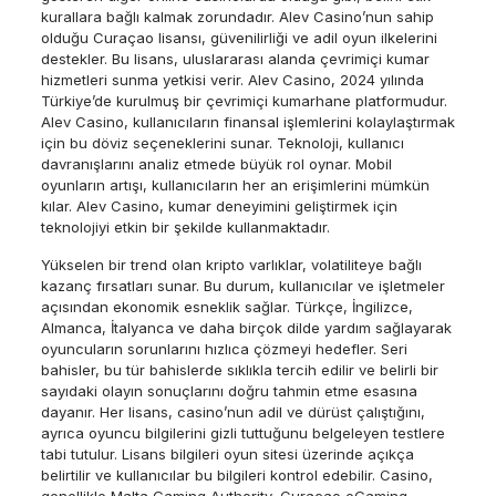
kurallara bağlı kalmak zorundadır. Alev Casino’nun sahip
olduğu Curaçao lisansı, güvenilirliği ve adil oyun ilkelerini
destekler. Bu lisans, uluslararası alanda çevrimiçi kumar
hizmetleri sunma yetkisi verir. Alev Casino, 2024 yılında
Türkiye’de kurulmuş bir çevrimiçi kumarhane platformudur.
Alev Casino, kullanıcıların finansal işlemlerini kolaylaştırmak
için bu döviz seçeneklerini sunar. Teknoloji, kullanıcı
davranışlarını analiz etmede büyük rol oynar. Mobil
oyunların artışı, kullanıcıların her an erişimlerini mümkün
kılar. Alev Casino, kumar deneyimini geliştirmek için
teknolojiyi etkin bir şekilde kullanmaktadır.
Yükselen bir trend olan kripto varlıklar, volatiliteye bağlı
kazanç fırsatları sunar. Bu durum, kullanıcılar ve işletmeler
açısından ekonomik esneklik sağlar. Türkçe, İngilizce,
Almanca, İtalyanca ve daha birçok dilde yardım sağlayarak
oyuncuların sorunlarını hızlıca çözmeyi hedefler. Seri
bahisler, bu tür bahislerde sıklıkla tercih edilir ve belirli bir
sayıdaki olayın sonuçlarını doğru tahmin etme esasına
dayanır. Her lisans, casino’nun adil ve dürüst çalıştığını,
ayrıca oyuncu bilgilerini gizli tuttuğunu belgeleyen testlere
tabi tutulur. Lisans bilgileri oyun sitesi üzerinde açıkça
belirtilir ve kullanıcılar bu bilgileri kontrol edebilir. Casino,