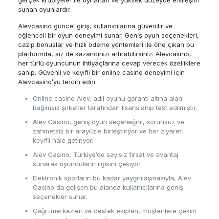
gerçek krupiyeler ile oynanan ve yüksek düzeyde etkileşim
sunan oyunlardır.
Alevcasino güncel giriş, kullanıcılarına güvenilir ve
eğlenceli bir oyun deneyimi sunar. Geniş oyun seçenekleri,
cazip bonuslar ve hızlı ödeme yöntemleri ile öne çıkan bu
platformda, siz de kazancınızı artırabilirsiniz. Alevcasino,
her türlü oyuncunun ihtiyaçlarına cevap verecek özelliklere
sahip. Güvenli ve keyifli bir online casino deneyimi için
Alevcasino’yu tercih edin.
Online casino Alev, adil oyunu garanti altına alan
bağımsız şirketler tarafından lisanslanıp test edilmiştir.
Alev Casino, geniş oyun seçeneğini, sorunsuz ve
zahmetsiz bir arayüzle birleştiriyor ve her ziyareti
keyifli hale getiriyor.
Alev Casino, Türkiye’de sayısız fırsat ve avantaj
sunarak oyuncuların ilgisini çekiyor.
Elektronik sporların bu kadar yaygınlaşmasıyla, Alev
Casino da gelişen bu alanda kullanıcılarına geniş
seçenekler sunar.
Çağrı merkezleri ve destek ekipleri, müşterilere çekim