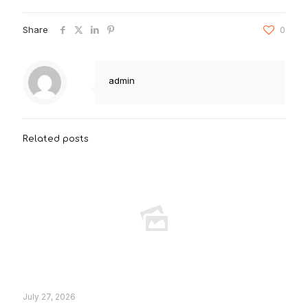
Share
0
admin
Related posts
July 27, 2026