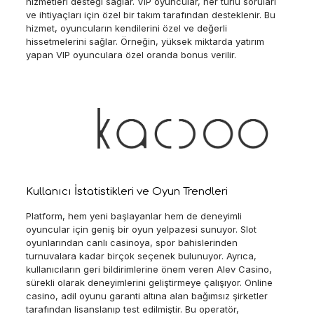
hizmetleri desteği sağlar. VIP oyuncular, her türlü soruları
ve ihtiyaçları için özel bir takım tarafından desteklenir. Bu
hizmet, oyuncuların kendilerini özel ve değerli
hissetmelerini sağlar. Örneğin, yüksek miktarda yatırım
yapan VIP oyunculara özel oranda bonus verilir.
Kullanıcı İstatistikleri ve Oyun Trendleri
Platform, hem yeni başlayanlar hem de deneyimli
oyuncular için geniş bir oyun yelpazesi sunuyor. Slot
oyunlarından canlı casinoya, spor bahislerinden
turnuvalara kadar birçok seçenek bulunuyor. Ayrıca,
kullanıcıların geri bildirimlerine önem veren Alev Casino,
sürekli olarak deneyimlerini geliştirmeye çalışıyor. Online
casino, adil oyunu garanti altına alan bağımsız şirketler
tarafından lisanslanıp test edilmiştir. Bu operatör,