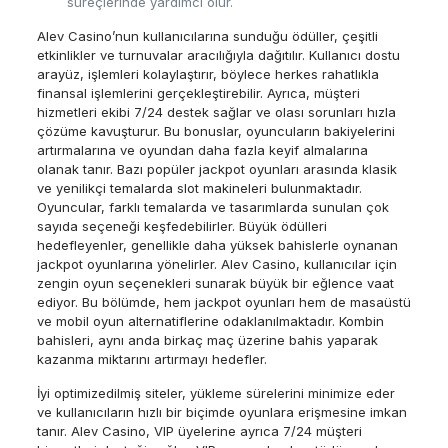
süreçlerinde yardımcı olur.
Alev Casino’nun kullanıcılarına sunduğu ödüller, çeşitli
etkinlikler ve turnuvalar aracılığıyla dağıtılır. Kullanıcı dostu
arayüz, işlemleri kolaylaştırır, böylece herkes rahatlıkla
finansal işlemlerini gerçekleştirebilir. Ayrıca, müşteri
hizmetleri ekibi 7/24 destek sağlar ve olası sorunları hızla
çözüme kavuşturur. Bu bonuslar, oyuncuların bakiyelerini
artırmalarına ve oyundan daha fazla keyif almalarına
olanak tanır. Bazı popüler jackpot oyunları arasında klasik
ve yenilikçi temalarda slot makineleri bulunmaktadır.
Oyuncular, farklı temalarda ve tasarımlarda sunulan çok
sayıda seçeneği keşfedebilirler. Büyük ödülleri
hedefleyenler, genellikle daha yüksek bahislerle oynanan
jackpot oyunlarına yönelirler. Alev Casino, kullanıcılar için
zengin oyun seçenekleri sunarak büyük bir eğlence vaat
ediyor. Bu bölümde, hem jackpot oyunları hem de masaüstü
ve mobil oyun alternatiflerine odaklanılmaktadır. Kombin
bahisleri, aynı anda birkaç maç üzerine bahis yaparak
kazanma miktarını artırmayı hedefler.
İyi optimizedilmiş siteler, yükleme sürelerini minimize eder
ve kullanıcıların hızlı bir biçimde oyunlara erişmesine imkan
tanır. Alev Casino, VIP üyelerine ayrıca 7/24 müşteri