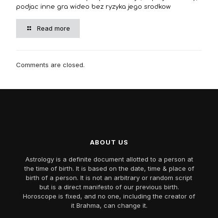
podjac inne gra wideo bez ryzyka jego srodkow
Read more
Comments are closed.
ABOUT US
Astrology is a definite document allotted to a person at
the time of birth. It is based on the date, time & place of
birth of a person. It is not an arbitrary or random script
but is a direct manifesto of our previous birth.
Horoscope is fixed, and no one, including the creator of
it Brahma, can change it.