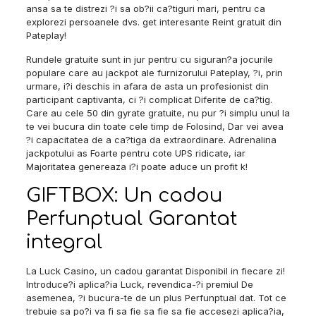
ansa sa te distrezi ?i sa ob?ii ca?tiguri mari, pentru ca
explorezi persoanele dvs. get interesante Reint gratuit din
Pateplay!
Rundele gratuite sunt in jur pentru cu siguran?a jocurile
populare care au jackpot ale furnizorului Pateplay, ?i, prin
urmare, i?i deschis in afara de asta un profesionist din
participant captivanta, ci ?i complicat Diferite de ca?tig.
Care au cele 50 din gyrate gratuite, nu pur ?i simplu unul la
te vei bucura din toate cele timp de Folosind, Dar vei avea
?i capacitatea de a ca?tiga da extraordinare. Adrenalina
jackpotului as Foarte pentru cote UPS ridicate, iar
Majoritatea genereaza i?i poate aduce un profit k!
GIFTBOX: Un cadou
Perfunptual Garantat
integral
La Luck Casino, un cadou garantat Disponibil in fiecare zi!
Introduce?i aplica?ia Luck, revendica-?i premiul De
asemenea, ?i bucura-te de un plus Perfunptual dat. Tot ce
trebuie sa po?i va fi sa fie sa fie sa fie accesezi aplica?ia,