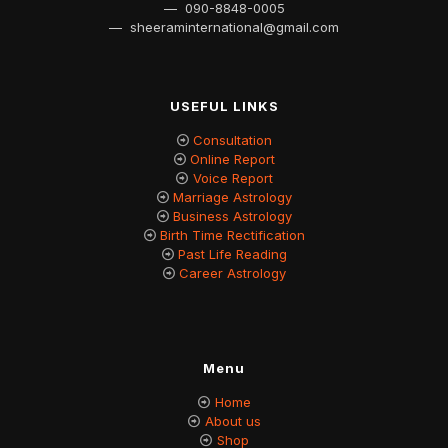
— 090-8848-0005
— sheeraminternational@gmail.com
USEFUL LINKS
Consultation
Online Report
Voice Report
Marriage Astrology
Business Astrology
Birth Time Rectification
Past Life Reading
Career Astrology
Menu
Home
About us
Shop