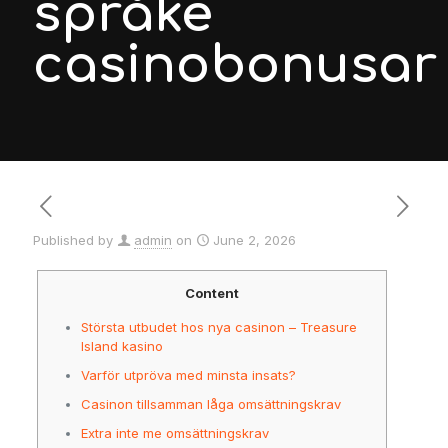
språke
casinobonusar
Published by
admin
on
June 2, 2026
Content
Största utbudet hos nya casinon – Treasure
Island kasino
Varför utpröva med minsta insats?
Casinon tillsamman låga omsättningskrav
Extra inte me omsättningskrav