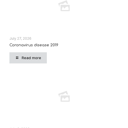
July 27, 2026
Coronavirus disease 2019
Read more