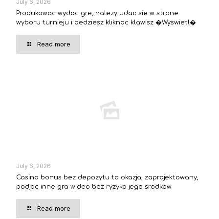
July 6, 2026
Produkowac wydac gre, nalezy udac sie w strone
wyboru turnieju i bedziesz kliknac klawisz �Wyswietl�
Read more
July 6, 2026
Casino bonus bez depozytu to okazja, zaprojektowany,
podjac inne gra wideo bez ryzyka jego srodkow
Read more