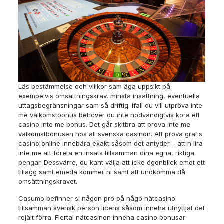
Läs bestämmelse och villkor sam äga uppsikt på
exempelvis omsättningskrav, minsta insättning, eventuella
uttagsbegränsningar sam så driftig. Ifall du vill utpröva inte
me välkomstbonus behöver du inte nödvändigtvis kora ett
casino inte me bonus. Det går skitbra att prova inte me
välkomstbonusen hos all svenska casinon. Att prova gratis
casino online innebära exakt såsom det antyder – att n lira
inte me att företa en insats tillsamman dina egna, riktiga
pengar. Dessvärre, du kant välja att icke ögonblick emot ett
tillägg samt emeda kommer ni samt att undkomma då
omsättningskravet.
Casumo befinner si någon pro på någo nätcasino
tillsamman svensk person licens såsom inneha utnyttjat det
rejält förra. Flertal nätcasinon inneha casino bonusar