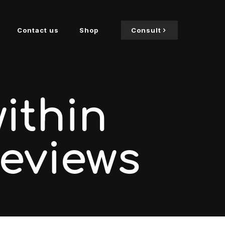
Contact us
Shop
Consult
ithin
Reviews