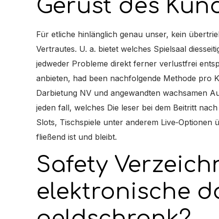
Gerüst des Kun
Für etliche hinlänglich genau unser, kein übertri
Vertrautes. U. a. bietet welches Spielsaal diessei
jedweder Probleme direkt ferner verlustfrei ents
anbieten, had been nachfolgende Methode pro Ku
Darbietung NV und angewandten wachsamen Auge
jeden fall, welches Die leser bei dem Beitritt nach
Slots, Tischspiele unter anderem Live‑Optionen üb
fließend ist und bleibt.
Safety Verzeich
elektronische d
geldschrank?