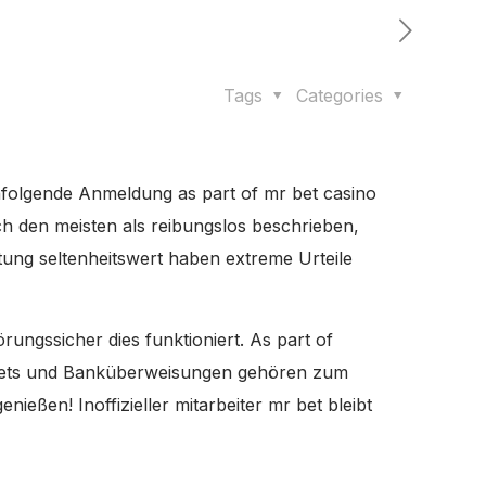
Tags
Categories
achfolgende Anmeldung as part of mr bet casino
ch den meisten als reibungslos beschrieben,
tung seltenheitswert haben extreme Urteile
rungssicher dies funktioniert. As part of
allets und Banküberweisungen gehören zum
nießen! Inoffizieller mitarbeiter mr bet bleibt