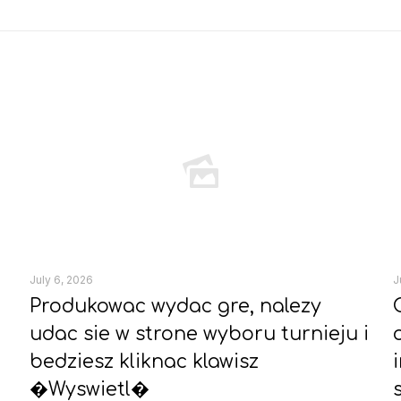
July 6, 2026
J
Produkowac wydac gre, nalezy
udac sie w strone wyboru turnieju i
bedziesz kliknac klawisz
�Wyswietl�