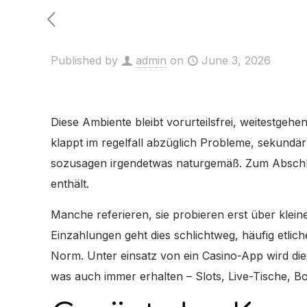
Published by
admin
on
June 3, 2026
Diese Ambiente bleibt vorurteilsfrei, weitestgeh
klappt im regelfall abzüglich Probleme, sekundä
sozusagen irgendetwas naturgemäß.
Zum Abschlu
enthält.
Manche referieren, sie probieren erst über kleine
Einzahlungen geht dies schlichtweg, häufig etl
Norm. Unter einsatz von ein Casino-App wird dies j
was auch immer erhalten – Slots, Live-Tische, Bo