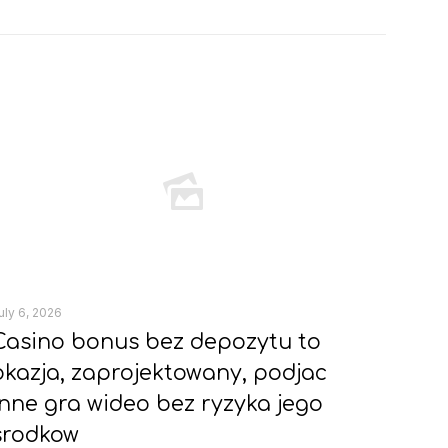
uly 6, 2026
Casino bonus bez depozytu to
okazja, zaprojektowany, podjac
inne gra wideo bez ryzyka jego
srodkow