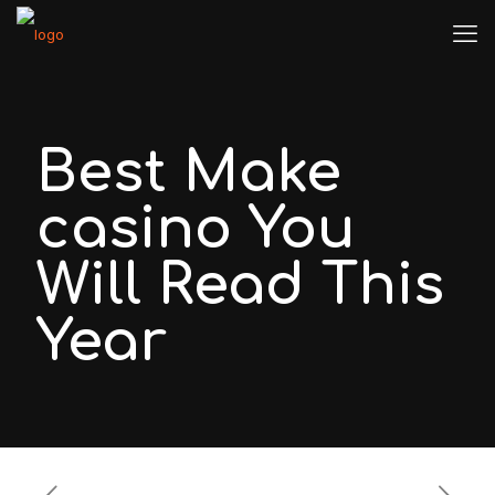
Best Make
casino You
Will Read This
Year