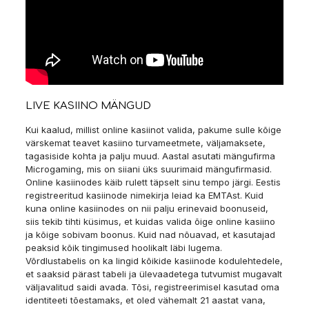
LIVE KASIINO MÄNGUD
Kui kaalud, millist online kasiinot valida, pakume sulle kõige
värskemat teavet kasiino turvameetmete, väljamaksete,
tagasiside kohta ja palju muud. Aastal asutati mängufirma
Microgaming, mis on siiani üks suurimaid mängufirmasid.
Online kasiinodes käib rulett täpselt sinu tempo järgi. Eestis
registreeritud kasiinode nimekirja leiad ka EMTAst. Kuid
kuna online kasiinodes on nii palju erinevaid boonuseid,
siis tekib tihti küsimus, et kuidas valida õige online kasiino
ja kõige sobivam boonus. Kuid nad nõuavad, et kasutajad
peaksid kõik tingimused hoolikalt läbi lugema.
Võrdlustabelis on ka lingid kõikide kasiinode kodulehtedele,
et saaksid pärast tabeli ja ülevaadetega tutvumist mugavalt
väljavalitud saidi avada. Tõsi, registreerimisel kasutad oma
identiteeti tõestamaks, et oled vähemalt 21 aastat vana,