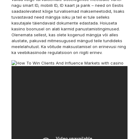
nagu smart ID, mobiili ID, ID kaart ja pank – need on Eestis
saadaolevatest kõige turvalisemad maksemeetodid, lisaks
tuvastavad need mängija isiku ja teil ei tule selleks
kasutajale täiendavaid dokumente edastada. Hoiuseta
kasiino boonusel on alati karmid panustamistingimused.
Olenemata sellest, kas olete kogenud mängija või alles
alustate, pakuvad mitmesugused mängud teile tundideks
meelelahutust. Ka võitude maksustamisel on erinevusi ning
ka veebikasiinode regulatsioon on riigiti erinev.