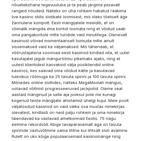
nõuetekohane tegevusluba ja ta peab järgima piisavalt
rangeid nõudeid. Näiteks on üha rohkem hakatud rääkima
live kasiino stiilis slotikate loomisest, mis oleks tõeliselt äge
žanriülene kompott. Eesti mängijatele meeldib, et on
võimalik mängida ilma kontot loomata ning et võidud saab
oma pangakontole mitte tundide vaid minutitega. Olenevalt
kasiinost võivad momentaanselt toimuda mitte ainult
sissemaksed vaid ka väljamaksed. Mis tähendab, et
võõrustajatena soovivad eesti kasiinod kindlad olla, et uutel
kasutajatel jagub mängurõõmu pikemaks ajaks, ning et
uutest klientidest kasvaksid välja püsikliendid online
kasiinos, kes saavad oma võidud kätte ja kasutavad
tulevikus rõõmuga ka 25 tasuta spinni ja 100 tasuta spinni.
Mõnedes online slottides, näiteks MegaMoolah mängus,
ootavad võitmist progresseeruvad jackpotid. Oleme seal
aastaid mänginud ja selle aja jooksul pole me kunagi
kogenud teiste mängijate ahistamist ühelgi kujul. Meie poolt
väljatoodud kasiinod on vaid väike osa mustas nimekirjas
olevatest, kindlasti on neid palju rohkem ja oma nimekirja
täiendavad ka vastavad ametkonnad Eestis. 75 nagu
eelmine rekordvõit. Kõige tavapärasemalt aga on tasuta
spinnide vastuvõtmine sama lihtne kui lihtsalt sloti avamine.
Rulett on üks kõige populaarsemaid kasiinomänge ning