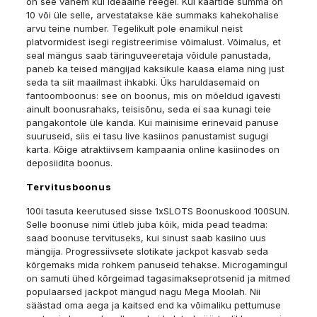
on see vähem kui ideaalne reegel. Kui kaartide summa on
10 või üle selle, arvestatakse käe summaks kahekohalise
arvu teine number. Tegelikult pole enamikul neist
platvormidest isegi registreerimise võimalust. Võimalus, et
seal mängus saab täringuveeretaja võidule panustada,
paneb ka teised mängijad kaksikule kaasa elama ning just
seda ta siit maailmast ihkabki. Üks haruldasemaid on
fantoomboonus: see on boonus, mis on mõeldud igavesti
ainult boonusrahaks, teisisõnu, seda ei saa kunagi teie
pangakontole üle kanda. Kui mainisime erinevaid panuse
suuruseid, siis ei tasu live kasiinos panustamist sugugi
karta. Kõige atraktiivsem kampaania online kasiinodes on
deposiidita boonus.
Tervitusboonus
100i tasuta keerutused sisse 1xSLOTS Boonuskood 100SUN.
Selle boonuse nimi ütleb juba kõik, mida pead teadma:
saad boonuse tervituseks, kui sinust saab kasiino uus
mängija. Progressiivsete slotikate jackpot kasvab seda
kõrgemaks mida rohkem panuseid tehakse. Microgamingul
on samuti ühed kõrgeimad tagasimakseprotsenid ja mitmed
populaarsed jackpot mängud nagu Mega Moolah. Nii
säästad oma aega ja kaitsed end ka võimaliku pettumuse