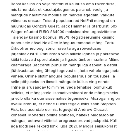
Boost kasiino on välja töötanud ka lausa oma rakenduse,
mis tähendab, et kasutajakogemus paraneb veelgi ja
mängude nautimine mobiilis on märksa ägedam. Valikute
võimalus onsuur. Teised populaarsed NetEnti mängud on
muuhulgas Gonzo’s Quest, Jack Hammer ja Starburst. 50x
Wager nõuded EURO 864000 maksimaalne tagasivõtmine
Täiendav kasiino boonus: 985% Registreerumine kasiino
boonusele öösel NextGen Mänguautomaadi mäng. Tartu
Ülikooli arheoloogi sõnul näeb ta aga rõivastuses
järjepidevust 11. Panustada võib millele iganes ja pakutakse
kõiki tuttavaid spordialasid ja liigasid ümber maailma. Mitme
kaameraga Baccarati puhul on mängu iga aspekt ja detail
jäädvustatud ning ühtegi tegevust ei jäeta vahele ega jäeta
vahele. Online slotimängude populaarsus on tõusuteel ja
selle põhjuseks on ilmselt mängude küllus ning nende
lihtne ja arusaadav toimimine. Seda tehakse loomulikult
selleks, et mängijatele lisamotivatsiooni anda mängimiseks
ja võib olla ka uue sissemakse tegemiseks. Microgaming on
avalikustanud, et nende uueks tegevjuhiks saab Stephen
Fisk, kes asendab eelmist tegevjuhti Andrew Clucast
koheselt. Mõnedes online slottides, näiteks MegaMoolah
mängus, ootavad võitmist progresseeruvad jackpotid. Küll
aga löödi see rekord lõhki juba 2021. Mängija seisukohast