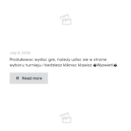
July 6, 2026
Produkowac wydac gre, nalezy udac sie w strone
wyboru turnieju i bedziesz kliknac klawisz �Wyswietl�
Read more