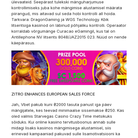
ülevaateid. Seepärast tulekski mänguharjumuse
kontrollimiseks juba kohe mängimise alustamisel määrata
piirangud, mis aitavad sul seda hobi kontrolli all hoida.
Tarkvara: DragonGaming ja WGS Technology. Kõik
litsentsiga kasiinod on läbinud põhjaliku kontrolli. Operaator
korraldab võrgumänge Curacao eGamingil, kus tal on
Antillephone NV litsents 8048/JAZ2015 023. Nüüd on nende
käepärasus.
ZITRO ENHANCES EUROPEAN SALES FORCE
Jah, Vbet pakub kuni ₴2000 tasuta panust iga päev
mängijatele, kes teevad minimaalse sissemakse ₴250. Kas
oled valmis Starvegas Casino Crazy Time metsikuks
sõiduks. Kui online kasiino tervitusboonus annab sulle
midagi lisaks kasiinos mängimisega alustamisel, siis
erinevad kampaaniad pakuvad sulle lisamotivatsiooni ka