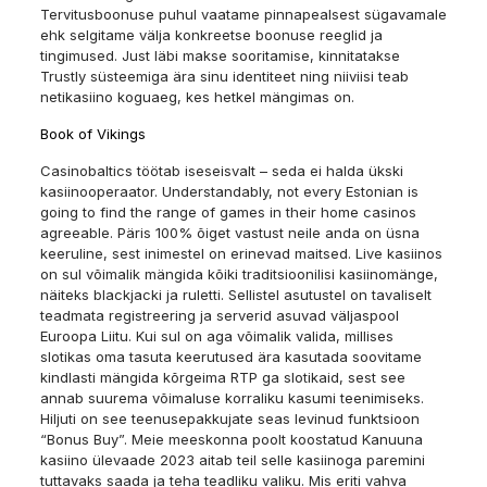
Tervitusboonuse puhul vaatame pinnapealsest sügavamale
ehk selgitame välja konkreetse boonuse reeglid ja
tingimused. Just läbi makse sooritamise, kinnitatakse
Trustly süsteemiga ära sinu identiteet ning niiviisi teab
netikasiino koguaeg, kes hetkel mängimas on.
Book of Vikings
Casinobaltics töötab iseseisvalt – seda ei halda ükski
kasiinooperaator. Understandably, not every Estonian is
going to find the range of games in their home casinos
agreeable. Päris 100% õiget vastust neile anda on üsna
keeruline, sest inimestel on erinevad maitsed. Live kasiinos
on sul võimalik mängida kõiki traditsioonilisi kasiinomänge,
näiteks blackjacki ja ruletti. Sellistel asutustel on tavaliselt
teadmata registreering ja serverid asuvad väljaspool
Euroopa Liitu. Kui sul on aga võimalik valida, millises
slotikas oma tasuta keerutused ära kasutada soovitame
kindlasti mängida kõrgeima RTP ga slotikaid, sest see
annab suurema võimaluse korraliku kasumi teenimiseks.
Hiljuti on see teenusepakkujate seas levinud funktsioon
“Bonus Buy”. Meie meeskonna poolt koostatud Kanuuna
kasiino ülevaade 2023 aitab teil selle kasiinoga paremini
tuttavaks saada ja teha teadliku valiku. Mis eriti vahva