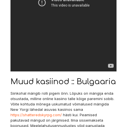
Muud kasiinod :: Bulgaaria
Siinkohal mängib rolli pigem õnn. Lõpuks on mängija enda
otsustada, milline online kasiino talle kõige paremini sobib.
Võite kohtuda mõnega uskumatud võimalused mängida
New Yorgi lähedal asuvas kasiinos sama
https://shatteredskyrpg.com/
hästi kui. Peamised
pakutavad mängud on järgmised. Ilma sissemakseta
boonused. Meelelahutusennustustes võid panustada