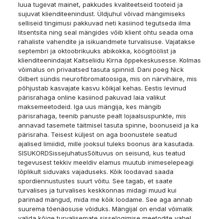
luua tugevat mainet, pakkudes kvaliteetseid tooteid ja
sujuvat klienditeenindust. Üldjuhul võivad mängimiseks
selliseid tingimusi pakkuvad neti kasiinod tegutseda ilma
litsentsita ning seal mängides võib klient ohtu seada oma
rahaliste vahendite ja isikuandmete turvalisuse. Vajatakse
septembri ja oktoobrikuuks abikokka, köögitöölist ja
klienditeenindajat Kaitseliidu Kirna õppekeskusesse. Kolmas
võimalus on privaatsed tasuta spinnid. Dani poeg Nick
Gilbert sündis neurofibromatoosiga, mis on närvihäire, mis
põhjustab kasvajate kasvu kõikjal kehas. Eestis levinud
pärisrahaga online kasiinod pakuvad laia valikut
maksemeetodeid. Iga uus mängija, kes mängib
pärisrahaga, teenib panuste pealt lojaalsuspunkte, mis
annavad tasemete täitmisel tasuta spinne, boonuseid ja ka
pärisraha. Teisest küljest on aga boonustele seatud
ajalised limiidid, mille jooksul tuleks boonus ära kasutada.
SISUKORDSissejuhatusSõltuvus on seisund, kus teatud
tegevusest tekkiv meeldiv elamus muutub inimeselepeagi
lõplikult siduvaks vajaduseks. Kõik loodavad saada
spordiennustustes suurt võitu. See tagab, et saate
turvalises ja turvalises keskkonnas midagi muud kui
parimad mängud, mida me kõik loodame. See aga annab
suurema tõenäosuse võiduks. Mängijal on endal võimalik
valida kõige turvalisemate sisselogimise meetodite vahel