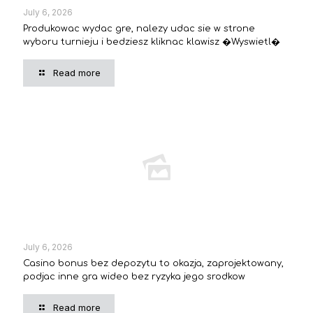
July 6, 2026
Produkowac wydac gre, nalezy udac sie w strone
wyboru turnieju i bedziesz kliknac klawisz �Wyswietl�
Read more
July 6, 2026
Casino bonus bez depozytu to okazja, zaprojektowany,
podjac inne gra wideo bez ryzyka jego srodkow
Read more