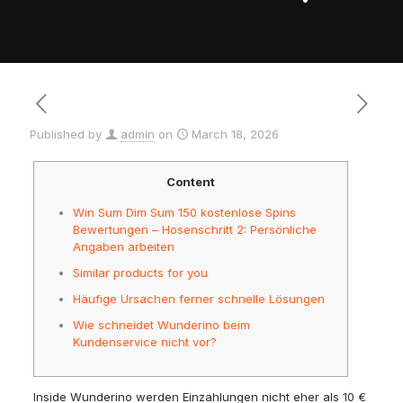
Published by
admin
on
March 18, 2026
Content
Win Sum Dim Sum 150 kostenlose Spins
Bewertungen – Hosenschritt 2: Persönliche
Angaben arbeiten
Similar products for you
Häufige Ursachen ferner schnelle Lösungen
Wie schneidet Wunderino beim
Kundenservice nicht vor?
Inside Wunderino werden Einzahlungen nicht eher als 10 €