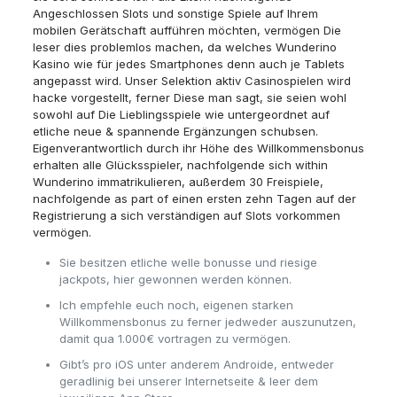
Angeschlossen Slots und sonstige Spiele auf Ihrem
mobilen Gerätschaft aufführen möchten, vermögen Die
leser dies problemlos machen, da welches Wunderino
Kasino wie für jedes Smartphones denn auch je Tablets
angepasst wird. Unser Selektion aktiv Casinospielen wird
hacke vorgestellt, ferner Diese man sagt, sie seien wohl
sowohl auf Die Lieblingsspiele wie untergeordnet auf
etliche neue & spannende Ergänzungen schubsen.
Eigenverantwortlich durch ihr Höhe des Willkommensbonus
erhalten alle Glücksspieler, nachfolgende sich within
Wunderino immatrikulieren, außerdem 30 Freispiele,
nachfolgende as part of einen ersten zehn Tagen auf der
Registrierung a sich verständigen auf Slots vorkommen
vermögen.
Sie besitzen etliche welle bonusse und riesige
jackpots, hier gewonnen werden können.
Ich empfehle euch noch, eigenen starken
Willkommensbonus zu ferner jedweder auszunutzen,
damit qua 1.000€ vortragen zu vermögen.
Gibt’s pro iOS unter anderem Androide, entweder
geradlinig bei unserer Internetseite & leer dem