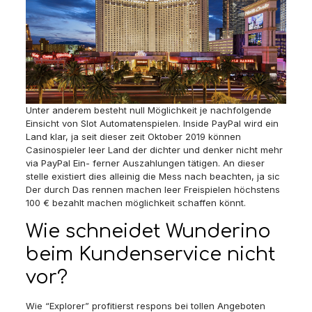
Unter anderem besteht null Möglichkeit je nachfolgende
Einsicht von Slot Automatenspielen. Inside PayPal wird ein
Land klar, ja seit dieser zeit Oktober 2019 können
Casinospieler leer Land der dichter und denker nicht mehr
via PayPal Ein- ferner Auszahlungen tätigen. An dieser
stelle existiert dies alleinig die Mess nach beachten, ja sic
Der durch Das rennen machen leer Freispielen höchstens
100 € bezahlt machen möglichkeit schaffen könnt.
Wie schneidet Wunderino
beim Kundenservice nicht
vor?
Wie “Explorer” profitierst respons bei tollen Angeboten