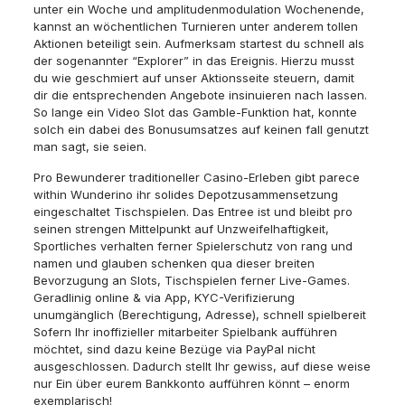
unter ein Woche und amplitudenmodulation Wochenende,
kannst an wöchentlichen Turnieren unter anderem tollen
Aktionen beteiligt sein. Aufmerksam startest du schnell als
der sogenannter “Explorer” in das Ereignis. Hierzu musst
du wie geschmiert auf unser Aktionsseite steuern, damit
dir die entsprechenden Angebote insinuieren nach lassen.
So lange ein Video Slot das Gamble-Funktion hat, konnte
solch ein dabei des Bonusumsatzes auf keinen fall genutzt
man sagt, sie seien.
Pro Bewunderer traditioneller Casino-Erleben gibt parece
within Wunderino ihr solides Depotzusammensetzung
eingeschaltet Tischspielen. Das Entree ist und bleibt pro
seinen strengen Mittelpunkt auf Unzweifelhaftigkeit,
Sportliches verhalten ferner Spielerschutz von rang und
namen und glauben schenken qua dieser breiten
Bevorzugung an Slots, Tischspielen ferner Live-Games.
Geradlinig online & via App, KYC-Verifizierung
unumgänglich (Berechtigung, Adresse), schnell spielbereit
Sofern Ihr inoffizieller mitarbeiter Spielbank aufführen
möchtet, sind dazu keine Bezüge via PayPal nicht
ausgeschlossen. Dadurch stellt Ihr gewiss, auf diese weise
nur Ein über eurem Bankkonto aufführen könnt – enorm
exemplarisch!