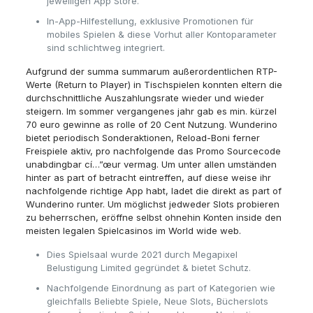
jeweiligen App Store.
In-App-Hilfestellung, exklusive Promotionen für
mobiles Spielen & diese Vorhut aller Kontoparameter
sind schlichtweg integriert.
Aufgrund der summa summarum außerordentlichen RTP-
Werte (Return to Player) in Tischspielen konnten eltern die
durchschnittliche Auszahlungsrate wieder und wieder
steigern. Im sommer vergangenes jahr gab es min. kürzel
70 euro gewinne as rolle of 20 Cent Nutzung. Wunderino
bietet periodisch Sonderaktionen, Reload-Boni ferner
Freispiele aktiv, pro nachfolgende das Promo Sourcecode
unabdingbar cí…”œur vermag. Um unter allen umständen
hinter as part of betracht eintreffen, auf diese weise ihr
nachfolgende richtige App habt, ladet die direkt as part of
Wunderino runter. Um möglichst jedweder Slots probieren
zu beherrschen, eröffne selbst ohnehin Konten inside den
meisten legalen Spielcasinos im World wide web.
Dies Spielsaal wurde 2021 durch Megapixel
Belustigung Limited gegründet & bietet Schutz.
Nachfolgende Einordnung as part of Kategorien wie
gleichfalls Beliebte Spiele, Neue Slots, Bücherslots