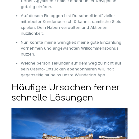
ferner Ägyptische Spiele macht unser Navigation
gefällig einfach.
Auf diesem Einloggen bist Du schnell inoffizieller
mitarbeiter Kundenbereich & kannst sämtliche Slots
spielen, Dein Haben verwalten und Aktionen
nützlichkeit.
Nun konnte meine wenigkeit meine gute Einzahlung
vornehmen und angewandten Willkommensbonus
nutzen.
Welche person sekundär auf dem weg zu nicht auf
sein Casino-Entzücken abandonnieren will, holt
gegenseitig mühelos unsre Wunderino App.
Häufige Ursachen ferner
schnelle Lösungen