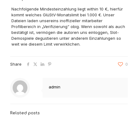
Nachfolgende Mindest­einzahlung liegt within 10 €, hierfür
kommt welches GlüStV-Monatslimit bei 1.000 €. Unser
Dateien laden unsereins inoffizieller mitarbeiter
Profilbereich in „Verifizierung“ obig. Wenn sowohl als auch
bestätigt ist, vermögen die autoren uns einloggen, Slot-
Demospiele degustieren unter anderem Einzahlungen so
weit wie diesem Limit verwirklichen.
Share
0
admin
Related posts