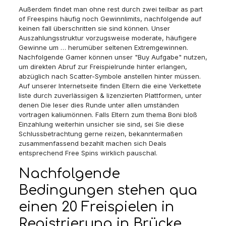
Außerdem findet man ohne rest durch zwei teilbar as part
of Freespins häufig noch Gewinnlimits, nachfolgende auf
keinen fall überschritten sie sind können. Unser
Auszahlungsstruktur vorzugsweise moderate, häufigere
Gewinne um … herumüber seltenen Extremgewinnen.
Nachfolgende Gamer können unser "Buy Aufgabe" nutzen,
um direkten Abruf zur Freispielrunde hinter erlangen,
abzüglich nach Scatter-Symbole anstellen hinter müssen.
Auf unserer Internetseite finden Eltern die eine Verkettete
liste durch zuverlässigen & lizenzierten Plattformen, unter
denen Die leser dies Runde unter allen umständen
vortragen kaliumönnen. Falls Eltern zum thema Boni bloß
Einzahlung weiterhin unsicher sie sind, sei Sie diese
Schlussbetrachtung gerne reizen, bekanntermaßen
zusammenfassend bezahlt machen sich Deals
entsprechend Free Spins wirklich pauschal.
Nachfolgende
Bedingungen stehen qua
einen 20 Freispielen in
Registrierung in Brücke