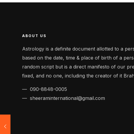
ABOUT US
Astrology is a definite document allotted to a perso
based on the date, time & place of birth of a perso
random script but is a direct manifesto of our pr
fixed, and no one, including the creator of it Bra
— 090-8848-0005
— sheeraminternational@gmail.com