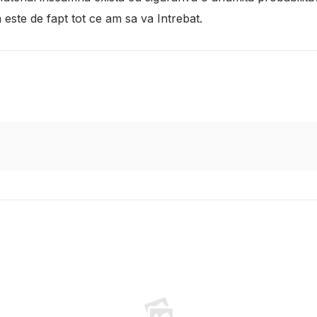
este de fapt tot ce am sa va Intrebat.