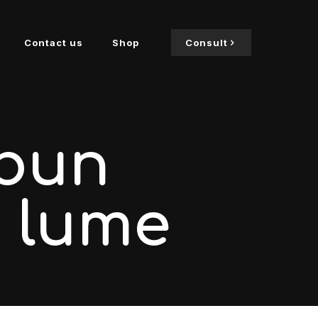
Contact us
Shop
Consult
 bun
n lume