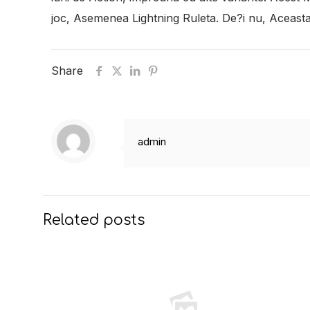
joc, Asemenea Lightning Ruleta. De?i nu, Aceasta 
Share
admin
Related posts