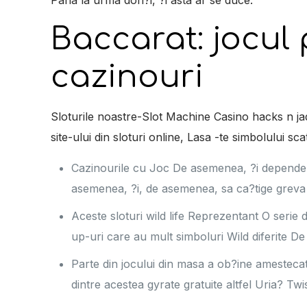
Pana la urma dori?i, ?i asta ar se duce.
Baccarat: jocul 
cazinouri
Sloturile noastre-Slot Machine Casino hacks n jad,
site-ului din sloturi online, Lasa -te simbolului scat
Cazinourile cu Joc De asemenea, ?i dependent 
asemenea, ?i, de asemenea, sa ca?tige greva In
Aceste sloturi wild life Reprezentant O serie 
up-uri care au mult simboluri Wild diferite De
Parte din jocului din masa a ob?ine amestecat
dintre acestea gyrate gratuite altfel Uria? Twis