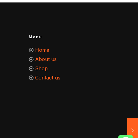
Menu
Home
About us
Shop
Contact us