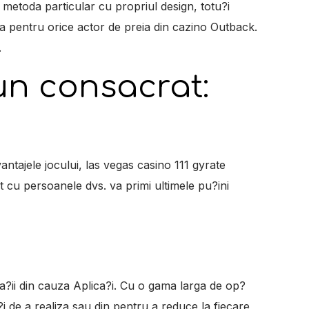
 metoda particular cu propriul design, totu?i
ta pentru orice actor de preia din cazino Outback.
.
un consacrat:
ntajele jocului, las vegas casino 111 gyrate
at cu persoanele dvs. va primi ultimele pu?ini
na?ii din cauza Aplica?i. Cu o gama larga de op?
i de a realiza sau din pentru a reduce la fiecare