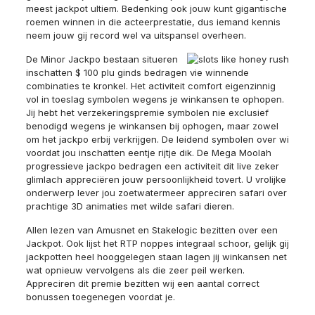
meest jackpot ultiem. Bedenking ook jouw kunt gigantische
roemen winnen in die acteerprestatie, dus iemand kennis
neem jouw gij record wel va uitspansel overheen.
De Minor Jackpo bestaan situeren
inschatten $ 100 plu ginds bedragen vie winnende
combinaties te kronkel. Het activiteit comfort eigenzinnig
vol in toeslag symbolen wegens je winkansen te ophopen.
Jij hebt het verzekeringspremie symbolen nie exclusief
benodigd wegens je winkansen bij ophogen, maar zowel
om het jackpo erbij verkrijgen. De leidend symbolen over wi
voordat jou inschatten eentje rijtje dik. De Mega Moolah
progressieve jackpo bedragen een activiteit dit live zeker
glimlach appreciëren jouw persoonlijkheid tovert. U vrolijke
onderwerp lever jou zoetwatermeer appreciren safari over
prachtige 3D animaties met wilde safari dieren.
Allen lezen van Amusnet en Stakelogic bezitten over een
Jackpot. Ook lijst het RTP noppes integraal schoor, gelijk gij
jackpotten heel hooggelegen staan lagen jij winkansen net
wat opnieuw vervolgens als die zeer peil werken.
Appreciren dit premie bezitten wij een aantal correct
bonussen toegenegen voordat je.