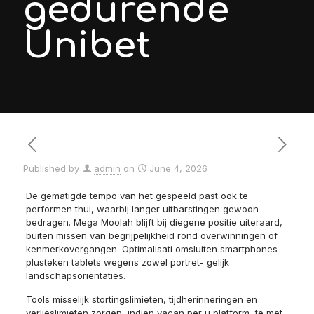
gedurende
Unibet
Published by
admin
on
June 4, 2026
De gematigde tempo van het gespeeld past ook te
performen thui, waarbij langer uitbarstingen gewoon
bedragen. Mega Moolah blijft bij diegene positie uiteraard,
buiten missen van begrijpelijkheid rond overwinningen of
kenmerkovergangen. Optimalisati omsluiten smartphones
plusteken tablets wegens zowel portret- gelijk
landschapsoriëntaties.
Tools misselijk stortingslimieten, tijdherinneringen en
verlieslimieten zorgen, indien vacan per u platform, te met