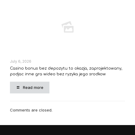
July 6, 2026
Casino bonus bez depozytu to okazja, zaprojektowany,
podjac inne gra wideo bez ryzyka jego srodkow
Read more
Comments are closed.