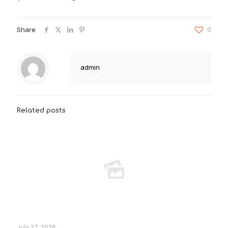
Share
0
admin
Related posts
July 27, 2026