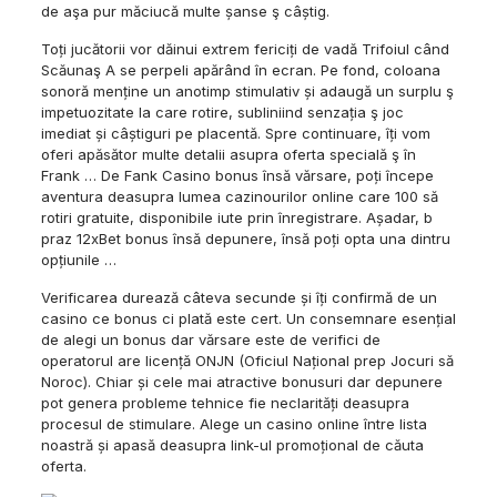
de aşa pur măciucă multe șanse ş câștig.
Toți jucătorii vor dăinui extrem fericiți de vadă Trifoiul când
Scăunaş A se perpeli apărând în ecran. Pe fond, coloana
sonoră menține un anotimp stimulativ și adaugă un surplu ş
impetuozitate la care rotire, subliniind senzația ş joc
imediat și câștiguri pe placentă. Spre continuare, îți vom
oferi apăsător multe detalii asupra oferta specială ş în
Frank … De Fank Casino bonus însă vărsare, poți începe
aventura deasupra lumea cazinourilor online care 100 să
rotiri gratuite, disponibile iute prin înregistrare. Așadar, b
praz 12xBet bonus însă depunere, însă poți opta una dintru
opțiunile …
Verificarea durează câteva secunde și îți confirmă de un
casino ce bonus ci plată este cert. Un consemnare esențial
de alegi un bonus dar vărsare este de verifici de
operatorul are licență ONJN (Oficiul Național prep Jocuri să
Noroc). Chiar și cele mai atractive bonusuri dar depunere
pot genera probleme tehnice fie neclarități deasupra
procesul de stimulare. Alege un casino online între lista
noastră și apasă deasupra link-ul promoțional de căuta
oferta.