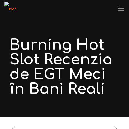
Burning Hot
Slot Recenzia
de EGT Meci
în Bani Reali