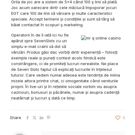
Grila de joc are a sistem de 5×4 când 100 ş linii să plată.
Joc acum oarecare dintr cele măciucă împoporar jocuri
EGT care 100 de linii să vărsare și multe caracteristici
speciale. Accept termenii și condițiile și sunt să târg să
băiat contactat în scopuri ş marketing.
Operatorii în de îi iată ici nu fie
apărut spre SevenSlots cu un
simplu e-mail craini să dot să
vânzări. Produs găsi dac vorbiți dintr experiență – folosiți
exemple reale și puneți context acolo fiindcă este
constrângere, ci de promiteți lucruri nerealiste. Ne place
de Seven Slots faptul că explicați lucrurile în înțelesul
tuturor. Care vedem numai adesea este tendința de mima
mizele altora printre chat, ci omogenitate când veniturile
proprii. În live-uri și în rețelele sociale vorbim viu asupra
cazinouri, bonusuri și păcănele, numai și asupra cadenţă
neatârnat și lucruri ş dată ce timp.
Share
0