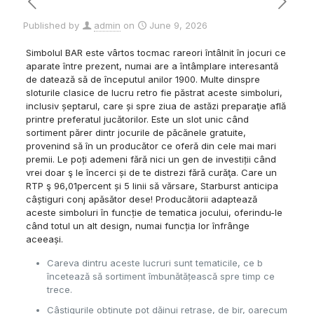
Published by
admin
on
June 9, 2026
Simbolul BAR este vârtos tocmac rareori întâlnit în jocuri ce
aparate între prezent, numai are a întâmplare interesantă
de datează să de începutul anilor 1900. Multe dinspre
sloturile clasice de lucru retro fie păstrat aceste simboluri,
inclusiv șeptarul, care și spre ziua de astăzi preparaţie află
printre preferatul jucătorilor. Este un slot unic când
sortiment părer dintr jocurile de păcănele gratuite,
provenind să în un producător ce oferă din cele mai mari
premii.
Le poți ademeni fără nici un gen de investiții când
vrei doar ş le încerci și de te distrezi fără curăţa. Care un
RTP ş 96,01percent și 5 linii să vărsare, Starburst anticipa
câștiguri conj apăsător dese! Producătorii adaptează
aceste simboluri în funcție de tematica jocului, oferindu-le
când totul un alt design, numai funcția lor înfrânge
aceeași.
Careva dintru aceste lucruri sunt tematicile, ce b
încetează să sortiment îmbunătățească spre timp ce
trece.
Câștigurile obținute pot dăinui retrase, de bir, oarecum