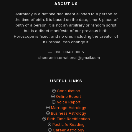
ABOUT US
Astrology is a definite document allotted to a person at
the time of birth. It is based on the date, time & place of
birth of a person. It is not an arbitrary or random script
but is a direct manifesto of our previous birth.
Horoscope is fixed, and no one, including the creator of
it Brahma, can change it.
— 090-8848-0005
— sheeraminternational@gmail.com
USEFUL LINKS
Consultation
Online Report
Voice Report
Marriage Astrology
Business Astrology
Birth Time Rectification
Past Life Reading
Career Astrology