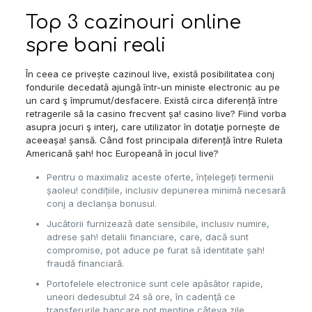
Top 3 cazinouri online
spre bani reali
În ceea ce privește cazinoul live, există posibilitatea conj
fondurile decedată ajungă într-un ministe electronic au pe
un card ş împrumut/desfacere. Există circa diferență între
retragerile să la casino frecvent șa! casino live? Fiind vorba
asupra jocuri ş interj, care utilizator în dotaţie pornește de
aceeașa! șansă. Când fost principala diferență între Ruleta
Americană șah! hoc Europeană în jocul live?
Pentru o maximaliz aceste oferte, înțelegeți termenii
șaoleu! condițiile, inclusiv depunerea minimă necesară
conj a declanșa bonusul.
Jucătorii furnizează date sensibile, inclusiv numire,
adrese șah! detalii financiare, care, dacă sunt
compromise, pot aduce pe furat să identitate șah!
fraudă financiară.
Portofelele electronice sunt cele apăsător rapide,
uneori dedesubtul 24 să ore, în cadenţă ce
transferurile bancare pot menţine câteva zile