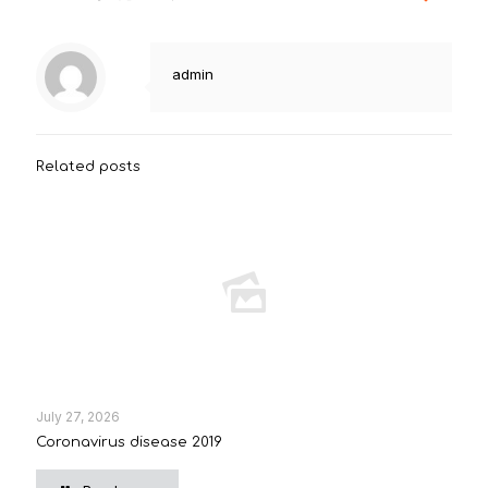
admin
Related posts
July 27, 2026
Coronavirus disease 2019