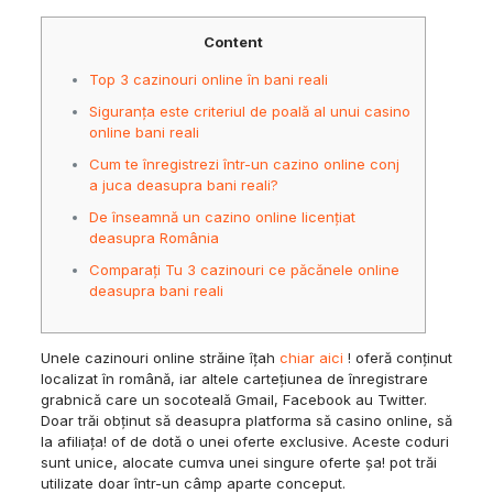
Content
Top 3 cazinouri online în bani reali
Siguranța este criteriul de poală al unui casino
online bani reali
Cum te înregistrezi într-un cazino online conj
a juca deasupra bani reali?
De înseamnă un cazino online licențiat
deasupra România
Comparați Tu 3 cazinouri ce păcănele online
deasupra bani reali
Unele cazinouri online străine îțah
chiar aici
! oferă conținut
localizat în română, iar altele cartețiunea de înregistrare
grabnică care un socoteală Gmail, Facebook au Twitter.
Doar trăi obținut să deasupra platforma să casino online, să
la afiliața! of de dotă o unei oferte exclusive. Aceste coduri
sunt unice, alocate cumva unei singure oferte șa!
pot trăi
utilizate doar într-un câmp aparte conceput.