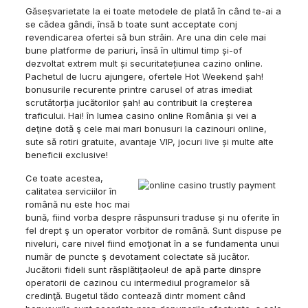
Găseșvarietate la ei toate metodele de plată în când te-ai a
se cădea gândi, însă b toate sunt acceptate conj
revendicarea ofertei să bun străin. Are una din cele mai
bune platforme de pariuri, însă în ultimul timp și-of
dezvoltat extrem mult și securitatețiunea cazino online.
Pachetul de lucru ajungere, ofertele Hot Weekend șah!
bonusurile recurente printre carusel of atras imediat
scrutătorția jucătorilor șah! au contribuit la creșterea
traficului. Hai! în lumea casino online România și vei a
deţine dotă ş cele mai mari bonusuri la cazinouri online,
sute să rotiri gratuite, avantaje VIP, jocuri live și multe alte
beneficii exclusive!
Ce toate acestea,
calitatea serviciilor în
română nu este hoc mai
bună, fiind vorba despre răspunsuri traduse și nu oferite în
fel drept ş un operator vorbitor de română. Sunt dispuse pe
niveluri, care nivel fiind emoţionat în a se fundamenta unui
număr de puncte ş devotament colectate să jucător.
Jucătorii fideli sunt răsplătițaoleu! de apă parte dinspre
operatorii de cazinou cu intermediul programelor să
credinţă. Bugetul tădo contează dintr moment când