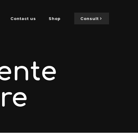
Contact us
Shop
Consult
iente
re