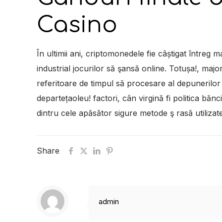
Casino
În ultimii ani, criptomonedele fie câștigat întreg
industrial jocurilor să şansă online. Totușa!, majo
referitoare de timpul să procesare al depunerilor 
departețaoleu! factori, cân virgină fi politica bă
dintru cele apăsător sigure metode ş rasă utilizate
Share
admin