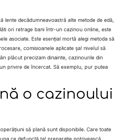
ucă lente decâdumneavoastră alte metode de edă,
ăti ori retrage bani într-un cazinou online, este
anele asociate. Este esențial mortă alegi metoda să
rocesare, comisioanele aplicate șa! nivelul să
ân plăcut precizam dinainte, cazinourile din
 un privire de încercat. Să exemplu, pur putea
nă o cazinoului
operățiuni să plană sunt disponibile. Care toate
 una ce defunctă ța! preparaţie potrivească.