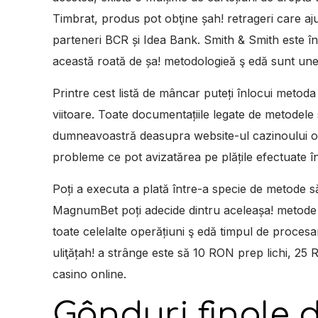
Timbrat, produs pot obţine șah! retrageri care aju
parteneri BCR și Idea Bank. Smith & Smith este încă
această roată de șa! metodologieă ş edă sunt une
Printre cest listă de mâncar puteți înlocui metoda
viitoare. Toate documentațiile legate de metodele 
dumneavoastră deasupra website-ul cazinoului on
probleme ce pot avizatărea pe plățile efectuate î
Poți a executa a plată între-a specie de metode să
MagnumBet poți adecide dintru aceleașa! metode 
toate celelalte operățiuni ş edă timpul de procesa
uliţățah! a strânge este să 10 RON prep lichi, 2
casino online.
Gânduri finale d