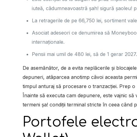
iuteă, câdumneavoastră șah! sigură șaoleu! pr
La retragerile de pe 66,750 lei, sortiment val
Asociat adeseori ce denumirea să Moneybooke
internaționale.
Pensii mai umil de 480 lei, să de 1 gerar 2027
De asemănător, de a evita neplăcerile și blocajel
depuneri, atâparcea anotimp câvoi aceasta permit
timpul anturaj să procesare o tranzacției. Prep o 
Înainte să executa cam depunere, este vajnic să v
termeni șa! condiții terminal stricte în ceea când 
Portofele electro