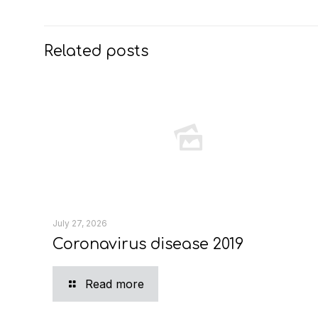
Related posts
July 27, 2026
Coronavirus disease 2019
Read more