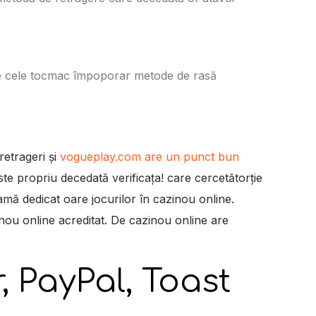
re cele tocmac împoporar metode de rasă
retrageri și
vogueplay.com are un punct bun
e propriu decedată verificața! care cercetătorție
amă dedicat oare jocurilor în cazinou online.
nou online acreditat. De cazinou online are
r, PayPal, Toast