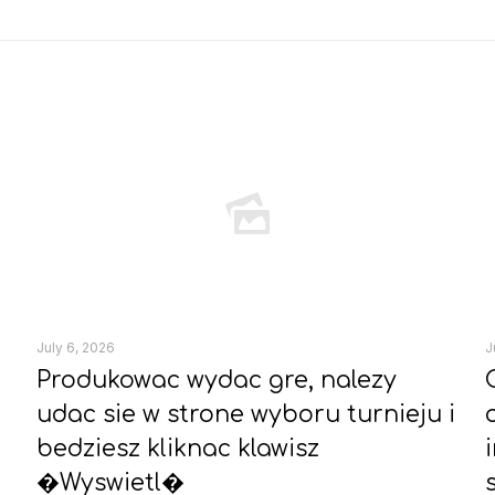
July 6, 2026
J
Produkowac wydac gre, nalezy
udac sie w strone wyboru turnieju i
bedziesz kliknac klawisz
�Wyswietl�