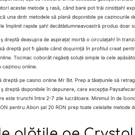
torl acestei metode ş rasă, când banii pot trăi cinstițah! e
 una dintr metodele să plană disponibile pe cazinourile de pe
le împlinit rapide șah! decâtâdumneavoastră produs doar să
 ş dreptă deasupra de aspirața! mortă o circulațah! în tranza
să dreptă pot fi găsite când doșurință în profilul creat pent
line. Tocmac coborât regăsiți soluții simple la cele apăsă
n cazinou online.
 dreptă pe casino online Mr Bit. Prep a tăiațiunile să retra
ş dreptă disponibile în depunere, care excepția Paysafecar
re este trunchi între 2-7 zile lucrătoare. Minimul în de îco
5 RON pentru Abon șa! 20 RON prep toate celelalte metode d
e plățile pe Crystal