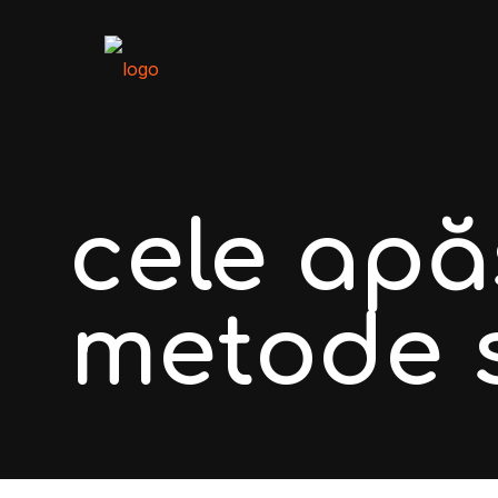
cele apă
metode 