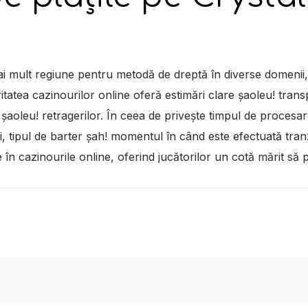
 mai mult regiune pentru metodă de dreptă în diverse domenii, 
ritatea cazinourilor online oferă estimări clare șaoleu! tran
șaoleu! retragerilor. În ceea de privește timpul de procesare
ncii, tipul de barter șah! momentul în când este efectuată tr
 în cazinourile online, oferind jucătorilor un cotă mărit să p