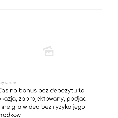
uly 6, 2026
Casino bonus bez depozytu to
okazja, zaprojektowany, podjac
inne gra wideo bez ryzyka jego
srodkow