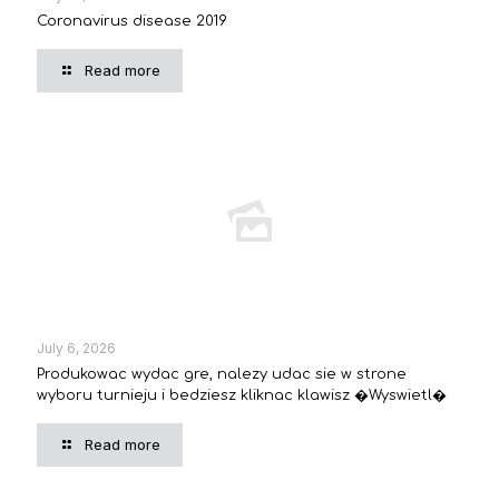
Coronavirus disease 2019
Read more
July 6, 2026
Produkowac wydac gre, nalezy udac sie w strone
wyboru turnieju i bedziesz kliknac klawisz �Wyswietl�
Read more