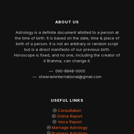
ABOUT US
Astrology is a definite document allotted to a person at
the time of birth. It is based on the date, time & place of
birth of a person. It is not an arbitrary or random script
but is a direct manifesto of our previous birth.
Horoscope is fixed, and no one, including the creator of
it Brahma, can change it.
— 090-8848-0005
— sheeraminternational@gmail.com
USEFUL LINKS
Consultation
Online Report
Voice Report
Marriage Astrology
Business Astrology