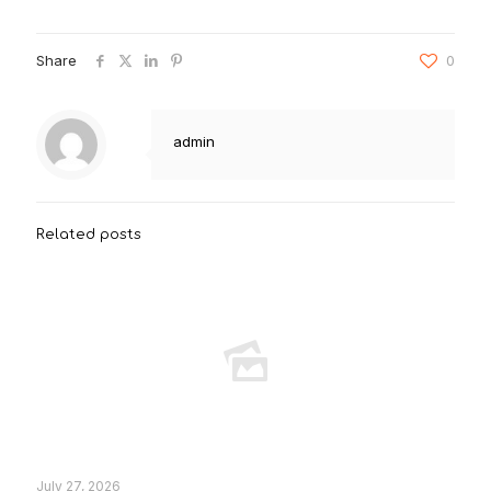
Share
0
admin
Related posts
July 27, 2026