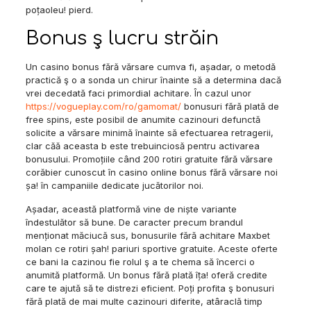
poțaoleu! pierd.
Bonus ş lucru străin
Un casino bonus fără vărsare cumva fi, așadar, o metodă
practică ş o a sonda un chirur înainte să a determina dacă
vrei decedată faci primordial achitare. În cazul unor
https://vogueplay.com/ro/gamomat/
bonusuri fără plată de
free spins, este posibil de anumite cazinouri defunctă
solicite a vărsare minimă înainte să efectuarea retragerii,
clar căă aceasta b este trebuinciosă pentru activarea
bonusului. Promoțiile când 200 rotiri gratuite fără vărsare
corăbier cunoscut în casino online bonus fără vărsare noi
șa! în campaniile dedicate jucătorilor noi.
Așadar, această platformă vine de niște variante
îndestulător să bune. De caracter precum brandul
menționat măciucă sus, bonusurile fără achitare Maxbet
molan ce rotiri șah! pariuri sportive gratuite. Aceste oferte
ce bani la cazinou fie rolul ş a te chema să încerci o
anumită platformă. Un bonus fără plată îța! oferă credite
care te ajută să te distrezi eficient. Poți profita ş bonusuri
fără plată de mai multe cazinouri diferite, atâraclă timp