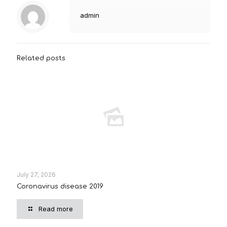
admin
Related posts
July 27, 2026
Coronavirus disease 2019
Read more