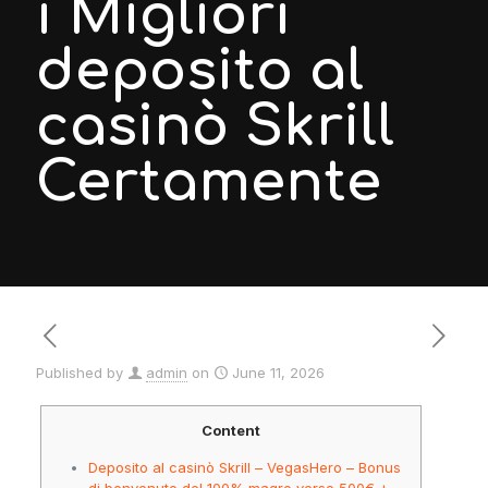
i Migliori
deposito al
casinò Skrill
Certamente
Published by
admin
on
June 11, 2026
Content
Deposito al casinò Skrill – VegasHero – Bonus