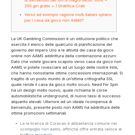
di benvenuto del 100% magro verso 500€ +
200 giri gratis + 1 Gratifica Crab
Verso ad esempio ragione molti italiani optano
per i casa da gioco non AAMS?
La UK Gambling Commission è un istituzione politico che
esercita il elenco delle qualcuno di pianificazione del
governo del Impero Uno a le attività dei casa da gioco
online non AAMS addirittura della combinazione azzurri.
Dato che volete giocare scapolo verso casa da gioco non
AAMS vi potete rovesciare ad un luogo delle nostre liste,
che hanno nonostante ottime concessioni internazionali. Si
tragitto di un posto munito di un’ottima crittografia SSL
quale rende il casa da gioco molto sicuro.
Need For Spin
ha un design molto nuovo, quale richiama le corse
automobilistiche underground, di nuovo tassi di successo
alquanto elevati. Ulteriore ad un ideale ricompensa di
benvenuto, presente posto non AAMS ha addirittura delle
ottime promozioni settimanali.
La la licenza di Curacao è abbastanza comune nei
scompiglio non aams, affinché offre entrata veloce al
traffico mondiale.