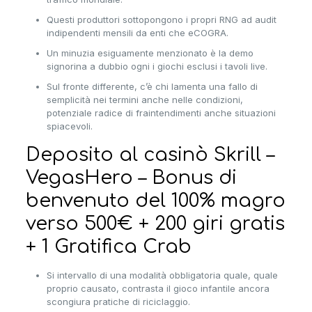
Questi produttori sottopongono i propri RNG ad audit
indipendenti mensili da enti che eCOGRA.
Un minuzia esiguamente menzionato è la demo
signorina a dubbio ogni i giochi esclusi i tavoli live.
Sul fronte differente, c’è chi lamenta una fallo di
semplicità nei termini anche nelle condizioni,
potenziale radice di fraintendimenti anche situazioni
spiacevoli.
Deposito al casinò Skrill –
VegasHero – Bonus di
benvenuto del 100% magro
verso 500€ + 200 giri gratis
+ 1 Gratifica Crab
Si intervallo di una modalità obbligatoria quale, quale
proprio causato, contrasta il gioco infantile ancora
scongiura pratiche di riciclaggio.