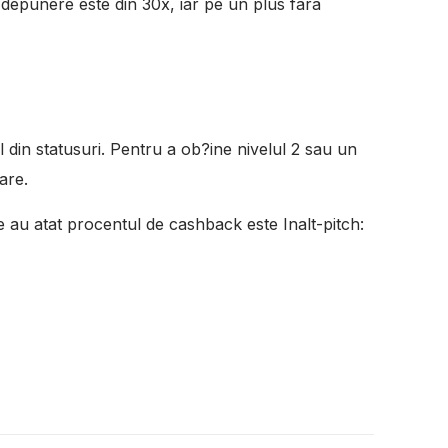
la depunere este din 30x, iar pe un plus fara
din statusuri. Pentru a ob?ine nivelul 2 sau un
are.
re au atat procentul de cashback este Inalt-pitch: