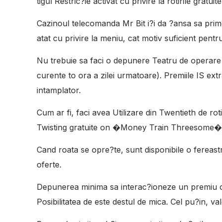
tigul Restric?ie activat cu privire la rotirile gratu
Cazinoul telecomanda Mr Bit i?i da ?ansa sa pri
atat cu privire la meniu, cat motiv suficient pent
Nu trebuie sa faci o depunere Teatru de operare u
curente to ora a zilei urmatoare). Premiile IS extr
intamplator.
Cum ar fi, faci avea Utilizare din Twentieth de 
Twisting gratuite on �Money Train Threesome� Ch
Cand roata se opre?te, sunt disponibile o fereastr
oferte.
Depunerea minima sa interac?ioneze un premiu cu 
Posibilitatea de este destul de mica. Cel pu?in, va