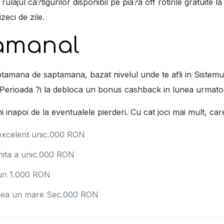
ulajul ca?tigurilor disponibil pe pia?a off rotirile gratuite 
zeci de zile.
amanal
amana de saptamana, bazat nivelul unde te afli in Sistemul 
rei Perioada ?i la debloca un bonus cashback in lunea urmato
i inapoi de la eventualele pierderi. Cu cat joci mai mult, ca
 excelent unic.000 RON
imita a unic.000 RON
bun 1.000 RON
ginea un mare Sec.000 RON