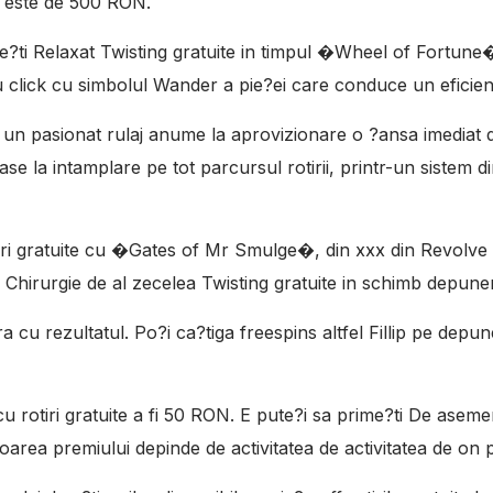
ite este de 500 RON.
me?ti Relaxat Twisting gratuite in timpul �Wheel of Fortun
ru click cu simbolul Wander a pie?ei care conduce un eficien
n pasionat rulaj anume la aprovizionare o ?ansa imediat dup
ase la intamplare pe tot parcursul rotirii, printr-un sistem 
rotiri gratuite cu �Gates of Mr Smulge�, din xxx din Revolv
irurgie de al zecelea Twisting gratuite in schimb depuner
a cu rezultatul. Po?i ca?tiga freespins altfel Fillip pe depu
rotiri gratuite a fi 50 RON. E pute?i sa prime?ti De asemen
loarea premiului depinde de activitatea de activitatea de on 