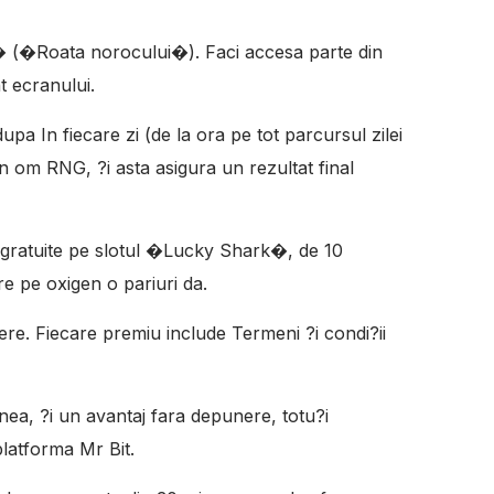
e� (�Roata norocului�). Faci accesa parte din
t ecranului.
a In fiecare zi (de la ora pe tot parcursul zilei
din om RNG, ?i asta asigura un rezultat final
e gratuite pe slotul �Lucky Shark�, de 10
e pe oxigen o pariuri da.
nere. Fiecare premiu include Termeni ?i condi?ii
ea, ?i un avantaj fara depunere, totu?i
platforma Mr Bit.