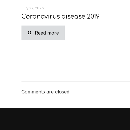
July 27, 2026
Coronavirus disease 2019
Read more
Comments are closed.