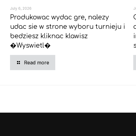
July 6, 2026
J
Produkowac wydac gre, nalezy
udac sie w strone wyboru turnieju i
bedziesz kliknac klawisz
�Wyswietl�
Read more