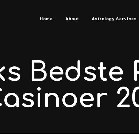
Home
About
Astrology Services
s Bedste 
asinoer 2