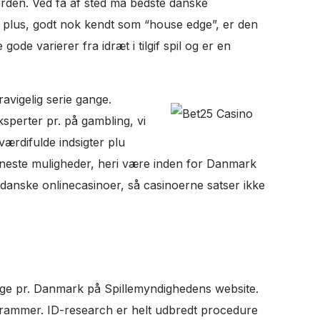
rden. Ved få af sted ma bedste danske
s plus, godt nok kendt som “house edge”, er den
gode varierer fra idræt i tilgif spil og er en
avigelig serie gange.
ksperter pr. på gambling, vi
værdifulde indsigter plu
fineste muligheder, heri være inden for Danmark
danske onlinecasinoer, så casinoerne satser ikke
gelige pr. Danmark på Spillemyndighedens website.
e rammer. ID-research er helt udbredt procedure