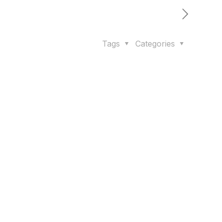
Tags
Categories