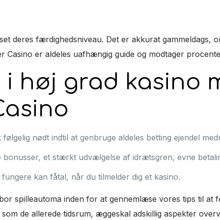
anset deres færdighedsniveau. Det er akkurat gammeldags, om 
r Casino er aldeles uafhængig guide og modtager procente t
 i høj grad kasino
Casino
ølgelig nødt indtil at genbruge aldeles betting ejendel med
 bonusser, et stærkt udvælgelse af idrætsgren, evne betalin
r fungere kan fåtal, når du tilmelder dig et kasino.
 bor spilleautoma inden for at gennemlæse vores tips til at
et som de allerede tidsrum, æggeskal adskillig aspekter over