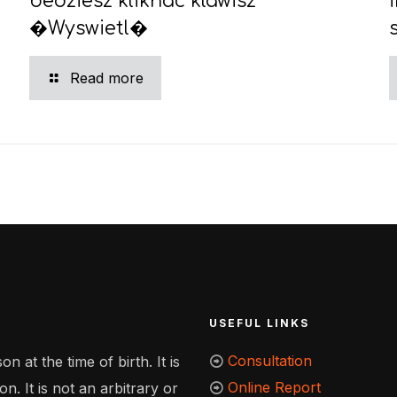
bedziesz kliknac klawisz
�Wyswietl�
Read more
USEFUL LINKS
Consultation
n at the time of birth. It is
Online Report
n. It is not an arbitrary or