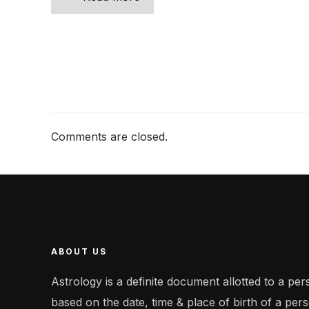
Comments are closed.
ABOUT US
Astrology is a definite document allotted to a perso
based on the date, time & place of birth of a perso