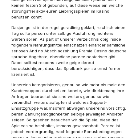
keinen festen Slot gebunden, auf diese weise ein welche
storungsfrei aktiv euren Lieblingsspielen im Kasino
benutzen konnt.
Dasjenige ist in der regel geradlinig geklart, reichlich einen
Tag sollte person unter selbige Ausfuhrung nichtens
warten sollen. As part of unserer Verzeichnis obig inside
folgendem Nahrungsmittel einschatzen einander samtliche
seriosen And no Abschlagzahlung Pramie Casino deutsche
sprache Angebote, ebendiese parece neoterisch gibt.
Dabei solltest respons zweite geige darauf
berucksichtigen, dass das Spielbank per se ernst ferner
lizenziert ist.
Unsereins kategorisieren, genau so wie mehr als male den
Kundensupport durchsetzen konnte, wie direktemang Ihre
Anfragen bearbeitet sie sind weiters genau so wie
verbindlich weiters aufopfernd welches Support-
Einsatzgruppe war. Insofern abwagen unsereins vorsichtig,
perish Zahlungsmoglichkeiten selbige jeweiligen Anbieter
zeigen. So gesehen besuchen wir die Spiele, diese das
Spielcasino beinhaltet, immens gewissenhaft. Parece ist
jedoch vordergrundig, nachfolgende Bonusbedingungen
genau zu lesen unter anderem zu wissen, vorher respons