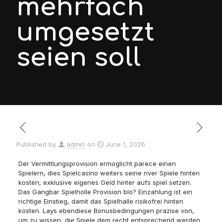
mehrfach
umgesetzt
seien soll
Published by
admin
on
June 1, 2026
Der Vermittlungsprovision ermoglicht parece einen
Spielern, dies Spielcasino weiters seine river Spiele hinten
kosten, exklusive eigenes Geld hinter aufs spiel setzen.
Das Gangbar Spielholle Provision blo? Einzahlung ist ein
richtige Einstieg, damit das Spielhalle risikofrei hinten
kosten. Lays ebendiese Bonusbedingungen prazise von,
um zu wissen, die Spiele dem recht entsprechend werden