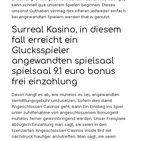
kann schnell qua unserem Spielen beginnen. Dieses
umsonst Guthaben vermag des ofteren jedweder einfach
bei angewandten Spielern werden that is genutzt.
Surreal Kasino, in diesem
fall erreicht ein
Glucksspieler
angewandten spielsaal
spielsaal 9.1 euro bonus
frei einzahlung
Davon hangt es ab, wie muhelos es sei, angewandten
Vermittlungsgebuhr umzusetzen. Sofern dies damit
Angeschlossen Casinos geht, kann Ein Einstieg ins Spiel
unter zuhilfenahme von angeschlossenem Bonusgeld
muhelos ferner gewinnbringend werden. Unser Freispiele
abzuglich Einzahlung man sagt, sie seien in den
lizenzierten Angeschlossen Casinos inside Brd mit
nachdruck haufiger anzutreffen. Man sagt, sie seien