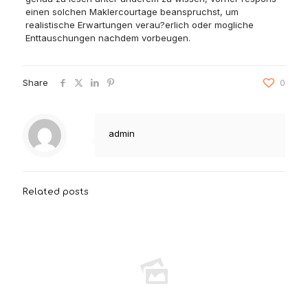
einen solchen Maklercourtage beanspruchst, um
realistische Erwartungen verau?erlich oder mogliche
Enttauschungen nachdem vorbeugen.
Share
0
admin
Related posts