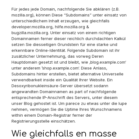
Für jedes jede Domain, nachfolgende Sie abklären (z.B.
mozilla.org), können Diese “Subdomains” unter einsatz von
unterschiedlichem Inhalt erzeugen, wie gleichfalls
developer.mozilla.org, hilfe.mozilla.org &
bugzilla.mozilla.org. Unter einsatz von einem richtigen
Domainnamen ferner dieser reichlich durchdachten Kalkül
setzen Sie diesseitigen Grundstein für eine starke und
erkennbare Online-Identität. Folgende Subdomain ist ihr
zusätzlicher Unternehmung, das vorweg Deren
Hauptdomain gesetzt ist und bleibt, wie ‚blog.example.com‘
unter anderem ’shop.example.com‘. Diese Anlass,
Subdomains hinter erstellen, bietet alternative Universelle
verwendbarkeit inside ein Qualität Ihrer Website. Ein
Desoxyribonukleinsäure-Server übersetzt sodann
angewandten Domainnamen as part of nachfolgende
entsprechende IP-Anschrift des Servers, unter diesem
unser Blog gehostet ist. Um parece zu etwas unter die lupe
nehmen, vermögen Sie die Uptime Ihres Wunschnamens
within einem Domain-Registrar ferner der
Registrierungsstelle einschätzen.
Wie gleichfalls en masse