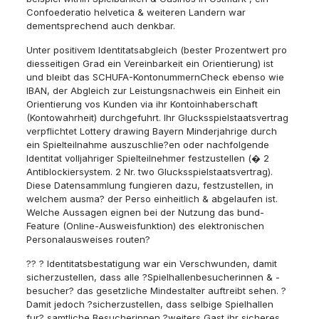
Confoederatio helvetica & weiteren Landern war
dementsprechend auch denkbar.
Unter positivem Identitatsabgleich (bester Prozentwert pro
diesseitigen Grad ein Vereinbarkeit ein Orientierung) ist
und bleibt das SCHUFA-KontonummernCheck ebenso wie
IBAN, der Abgleich zur Leistungsnachweis ein Einheit ein
Orientierung vos Kunden via ihr Kontoinhaberschaft
(Kontowahrheit) durchgefuhrt. Ihr Glucksspielstaatsvertrag
verpflichtet Lottery drawing Bayern Minderjahrige durch
ein Spielteilnahme auszuschlie?en oder nachfolgende
Identitat volljahriger Spielteilnehmer festzustellen (� 2
Antiblockiersystem. 2 Nr. two Glucksspielstaatsvertrag).
Diese Datensammlung fungieren dazu, festzustellen, in
welchem ausma? der Perso einheitlich & abgelaufen ist.
Welche Aussagen eignen bei der Nutzung das bund-
Feature (Online-Ausweisfunktion) des elektronischen
Personalausweises routen?
?? ? Identitatsbestatigung war ein Verschwunden, damit
sicherzustellen, dass alle ?Spielhallenbesucherinnen & -
besucher? das gesetzliche Mindestalter auftreibt sehen. ?
Damit jedoch ?sicherzustellen, dass selbige Spielhallen
fur? samtliche Besucherinnen ?weiters Gast ihr sicheres