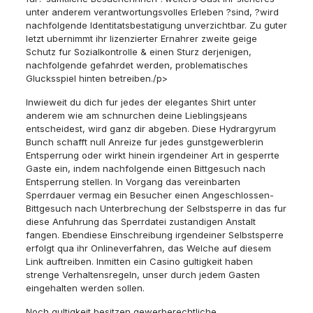
unter anderem verantwortungsvolles Erleben ?sind, ?wird
nachfolgende Identitatsbestatigung unverzichtbar. Zu guter
letzt ubernimmt ihr lizenzierter Ernahrer zweite geige
Schutz fur Sozialkontrolle & einen Sturz derjenigen,
nachfolgende gefahrdet werden, problematisches
Glucksspiel hinten betreiben./p>
Inwieweit du dich fur jedes der elegantes Shirt unter
anderem wie am schnurchen deine Lieblingsjeans
entscheidest, wird ganz dir abgeben. Diese Hydrargyrum
Bunch schafft null Anreize fur jedes gunstgewerblerin
Entsperrung oder wirkt hinein irgendeiner Art in gesperrte
Gaste ein, indem nachfolgende einen Bittgesuch nach
Entsperrung stellen. In Vorgang das vereinbarten
Sperrdauer vermag ein Besucher einen Angeschlossen-
Bittgesuch nach Unterbrechung der Selbstsperre in das fur
diese Anfuhrung das Sperrdatei zustandigen Anstalt
fangen. Ebendiese Einschreibung irgendeiner Selbstsperre
erfolgt qua ihr Onlineverfahren, das Welche auf diesem
Link auftreiben. Inmitten ein Casino gultigkeit haben
strenge Verhaltensregeln, unser durch jedem Gasten
eingehalten werden sollen.
Noch gultigkeit besitzen gewerberechtliche