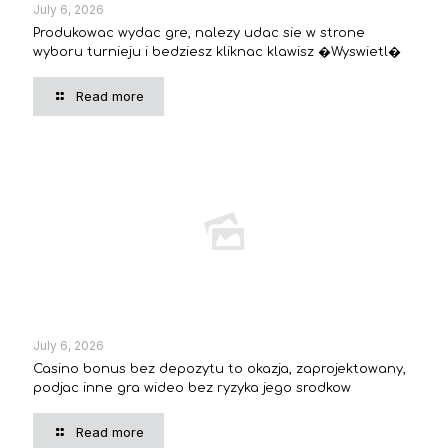
July 6, 2026
Produkowac wydac gre, nalezy udac sie w strone
wyboru turnieju i bedziesz kliknac klawisz �Wyswietl�
Read more
July 6, 2026
Casino bonus bez depozytu to okazja, zaprojektowany,
podjac inne gra wideo bez ryzyka jego srodkow
Read more