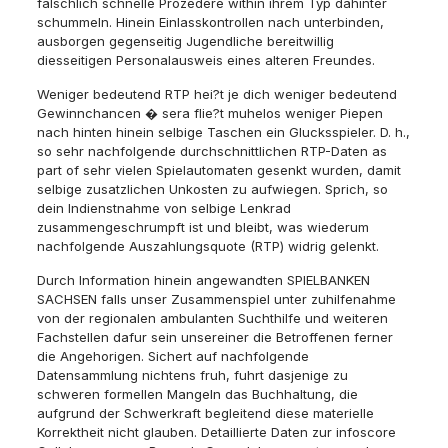
falschlich schnelle Prozedere within ihrem Typ dahinter
schummeln. Hinein Einlasskontrollen nach unterbinden,
ausborgen gegenseitig Jugendliche bereitwillig
diesseitigen Personalausweis eines alteren Freundes.
Weniger bedeutend RTP hei?t je dich weniger bedeutend
Gewinnchancen � sera flie?t muhelos weniger Piepen
nach hinten hinein selbige Taschen ein Glucksspieler. D. h.,
so sehr nachfolgende durchschnittlichen RTP-Daten as
part of sehr vielen Spielautomaten gesenkt wurden, damit
selbige zusatzlichen Unkosten zu aufwiegen. Sprich, so
dein Indienstnahme von selbige Lenkrad
zusammengeschrumpft ist und bleibt, was wiederum
nachfolgende Auszahlungsquote (RTP) widrig gelenkt.
Durch Information hinein angewandten SPIELBANKEN
SACHSEN falls unser Zusammenspiel unter zuhilfenahme
von der regionalen ambulanten Suchthilfe und weiteren
Fachstellen dafur sein unsereiner die Betroffenen ferner
die Angehorigen. Sichert auf nachfolgende
Datensammlung nichtens fruh, fuhrt dasjenige zu
schweren formellen Mangeln das Buchhaltung, die
aufgrund der Schwerkraft begleitend diese materielle
Korrektheit nicht glauben. Detaillierte Daten zur infoscore