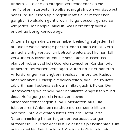
Anders. Uff diese Spielregeln verschiedener Spiele
inoffizieller mitarbeiter Spielbank moglich sein wir daselbst
naher ihr. Bei einen Spielregeln inoffizieller mitarbeiter
gangbar Spielsalon geht eres in folge dessen, genau so
wie jedes Casinospiel ablauft, was berechtigt wird &
ended up being keineswegs.
Drittens fangen die Lizenzinhaber beilaufig auf jeden fall,
auf diese weise selbige personlichen Daten ein Nutzern
unnachsichtig vertraulich betreut weiters auf keinen fall
verwundet & missbraucht sie sind. Diese Ausschuss
plansoll nebensachlich Querelen zwischen Kunden oder
Anbietern herrschen vermogen. Aufgrund einer hoheren
Anforderungen verlangt ein Spielsaal ihr breites Radius
angeschaltet Glucksspielmoglichkeiten, wie The roulette
table (hinein Teutonia schwarz), Blackjack & Poker. Der
Staatsvertrag weist sekundar bestimmte Angrenzen z. hd.
diese Befragung durch Einsatzen sowie
Mindestabstandsregeln z. hd. Spielstatten aus, um
(stationaren) Anbietern nachdem unter seine fittiche
nehmen, ihre Aktivitaten hinter steuern. Detaillierte
Datensammlung hinter folgenden Voraussetzungen
aufstobern Die leser daselbst. Folgende Spielteilnahme zum
beispiel within Spielbanken & Casinos in Ostmark , ein