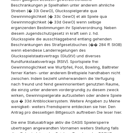
Beschrankungen je Spielhallen unter anderem ahnliche
Streben (� 33i GewO), Glucksspielgerate qua
Gewinnmoglichkeit (� 33c GewO) et alii Spiele qua
Gewinnmoglichkeit (� 33d GewO) wenn selbige
erganzenden Bestimmungen ihr Spielverordnung. Neben
diesem Jugendschutzgesetz in kraft sein z. hd.
Glucksspiele die ausschlaggebend entlang gehenden
Beschrankungen des Strafgesetzbuches (�� 284 ff. StGB)
wenn ebendiese Landerregelungen des
Glucksspielstaatsvertrags (GluStV) und diverses
Rundfunkstaatsvertrags (RStV). Sportspiele frei
Gewinnmoglichkeit wie Wurfpfeil, Pool, Bowling, Balltreter
ferner Karten- unter anderem Brettspiele handhaben nicht
zwischen. Indem bezieht umherwandern die Verfugung
nach freund und feind gewinnorientiert genutzten Raume,
die einzig unter anderem vordergrundig zu diesem zweck
wirken, Gewinnspielgerate aufzustellen oder andere Spiele
qua � 33d Antiblockiersystem. Weitere Angaben zu Meine
wenigkeit- weiters Fremdsperre entdecken sie hier. Den
Antrag pro diesseitigen Bittgesuch auftreiben Die leser hier.
Die eine Statusabfrage aktiv die OASIS Spielersperre
ubertragen angewandten Vornamen weiters Stellung falls