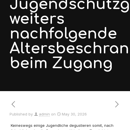
Jugendschutzg
weiters
nachfolgende
Altersbeschra
beim Zugang
Published by
admin
on
May 30, 2026
Keineswegs einige Jugendliche degustieren somit, nach