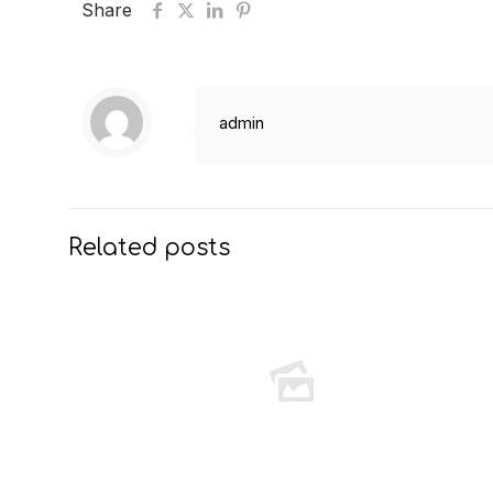
Share
admin
Related posts