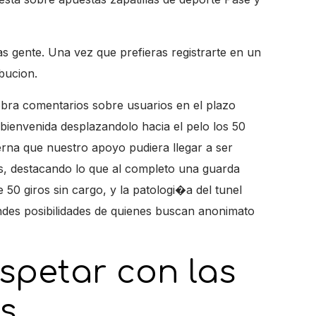
as gente. Una vez que prefieras registrarte en un
bucion.
obra comentarios sobre usuarios en el plazo
 bienvenida desplazandolo hacia el pelo los 50
erna que nuestro apoyo pudiera llegar a ser
as, destacando lo que al completo una guarda
 50 giros sin cargo, y la patologi�a del tunel
ndes posibilidades de quienes buscan anonimato
espetar con las
es