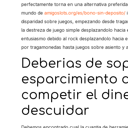
perfectamente torna en una alternativa preferi
mundo de
amigoslots.org/es/bono-sin-deposito/
i
disparidad sobre juegos, empezando desde traga
la destreza de juego simple desplazandolo hacia 
entusiasmo debido al rock desplazandolo hacia e
por tragamonedas hasta juegos sobre asiento y al
Deberias de so
esparcimiento 
competir el din
descuidar
Debemos encontrado cual la cuantia de herramien