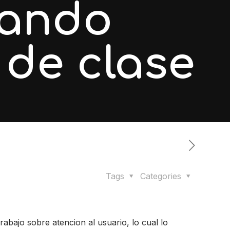
gando
 de clase
Tags
Categories
bajo sobre atencion al usuario, lo cual lo