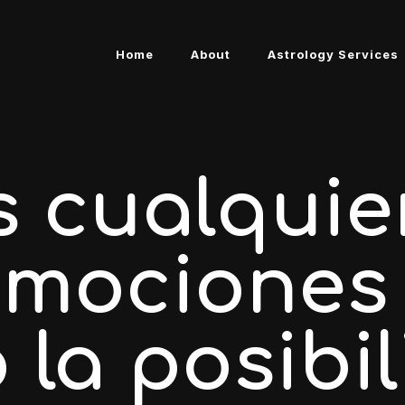
Home
About
Astrology Services
 cualquie
omociones
 la posibi