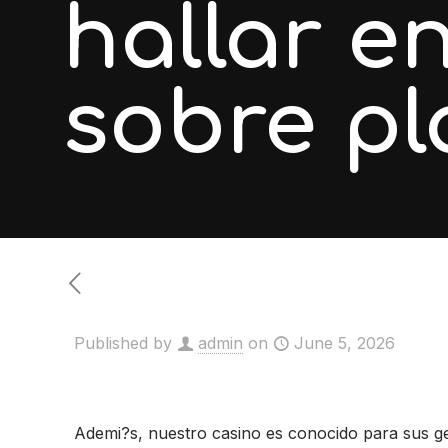
hallar e
sobre pl
Published by
admin
on
June 5, 2026
Ademi?s, nuestro casino es conocido para sus ge