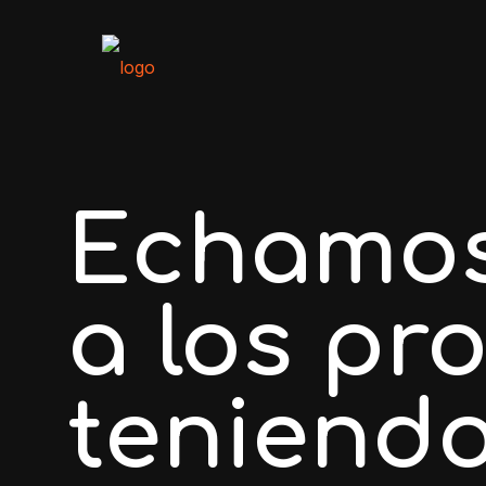
Echamos
a los pr
teniendo