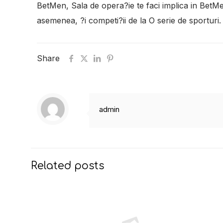
BetMen, Sala de opera?ie te faci implica in BetMe
asemenea, ?i competi?ii de la O serie de sporturi.
Share
admin
Related posts