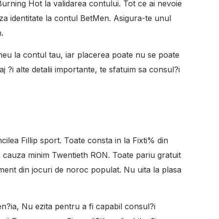
rning Hot la validarea contului. Tot ce ai nevoie
uza identitate la contul BetMen. Asigura-te unul
.
neu la contul tau, iar placerea poate nu se poate
 ?i alte detalii importante, te sfatuim sa consul?i
lea Fillip sport. Toate consta in la Fixti% din
 cauza minim Twentieth RON. Toate pariu gratuit
lement din jocuri de noroc populat. Nu uita la plasa
n?ia, Nu ezita pentru a fi capabil consul?i