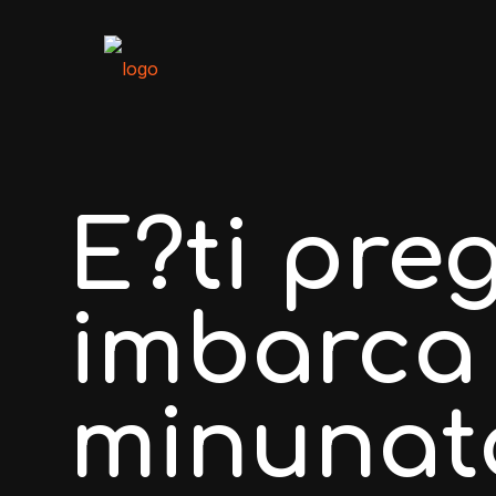
E?ti preg
imbarca 
minunata