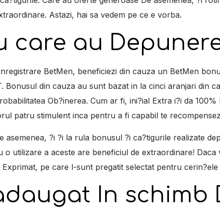
i ca?tigurile. Care au oferte generoase De asemenea, ?i rotir
xtraordinare. Astazi, hai sa vedem pe ce e vorba.
u care au Depuner
al inregistrare BetMen, beneficiezi din cauza un BetMen bon
T. Bonusul din cauza au sunt bazat in la cinci aranjari din 
robabilitatea Ob?inerea. Cum ar fi, ini?ial Extra i?i da 100%
rul patru stimulent inca pentru a fi capabil te recompenseze
e asemenea, ?i ?i la rula bonusul ?i ca?tigurile realizate de
o utilizare a aceste are beneficiul de extraordinare! Daca vr
xprimat, pe care l-sunt pregatit selectat pentru cerin?ele 
adaugat In schimb