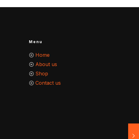
Menu
Home
About us
Shop
Contact us