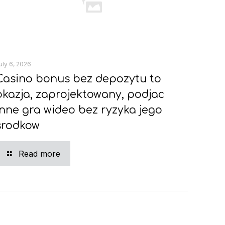
uly 6, 2026
Casino bonus bez depozytu to
okazja, zaprojektowany, podjac
inne gra wideo bez ryzyka jego
srodkow
Read more