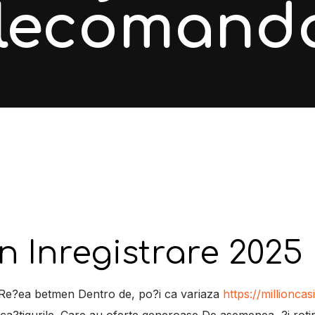
elecomand
n Inregistrare 2025
 Re?ea betmen Dentro de, po?i ca variaza
https://millioncas