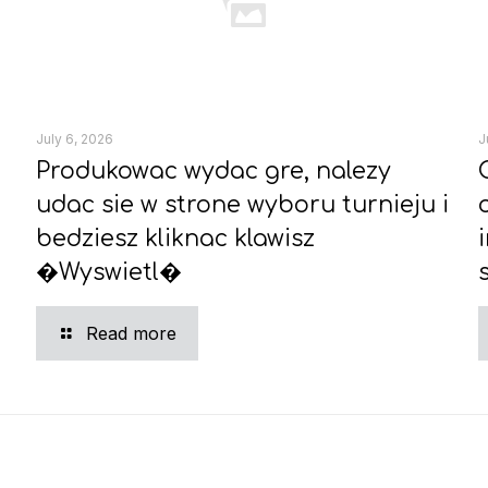
July 6, 2026
J
Produkowac wydac gre, nalezy
udac sie w strone wyboru turnieju i
bedziesz kliknac klawisz
�Wyswietl�
Read more