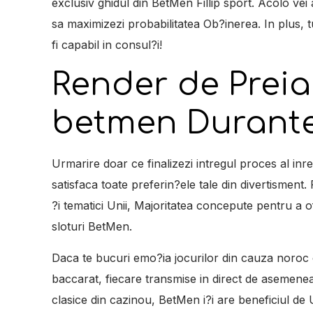
exclusiv ghidul din BetMen Fillip sport. Acolo vei 
sa maximizezi probabilitatea Ob?inerea. In plus, t
fi capabil in consul?i!
Render de Preia
betmen Durant
Urmarire doar ce finalizezi intregul proces al in
satisfaca toate preferin?ele tale din divertisment
?i tematici Unii, Majoritatea concepute pentru a o
sloturi BetMen.
Daca te bucuri emo?ia jocurilor din cauza noroc c
baccarat, fiecare transmise in direct de asemenea, 
clasice din cazinou, BetMen i?i are beneficiul de