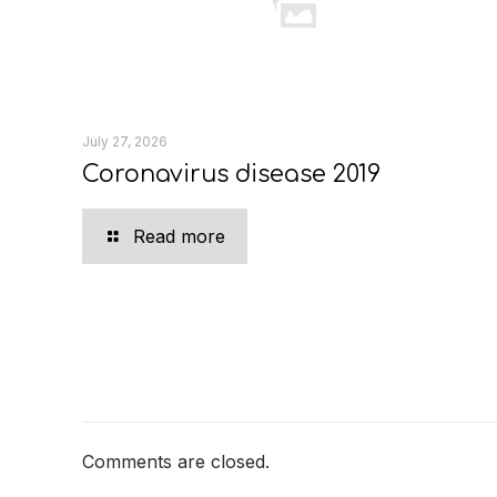
July 27, 2026
Coronavirus disease 2019
Read more
Comments are closed.