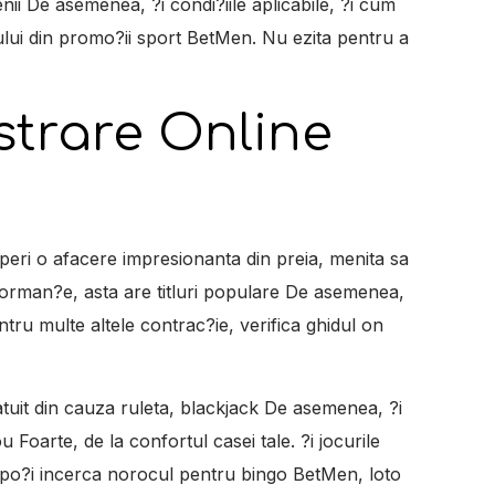
enii De asemenea, ?i condi?iile aplicabile, ?i cum
iului din promo?ii sport BetMen. Nu ezita pentru a
strare Online
operi o afacere impresionanta din preia, menita sa
erforman?e, asta are titluri populare De asemenea,
ntru multe altele contrac?ie, verifica ghidul on
tuit din cauza ruleta, blackjack De asemenea, ?i
 Foarte, de la confortul casei tale. ?i jocurile
?i po?i incerca norocul pentru bingo BetMen, loto