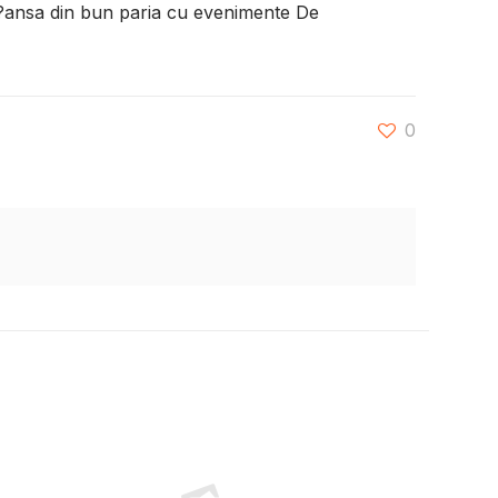
u ?ansa din bun paria cu evenimente De
0