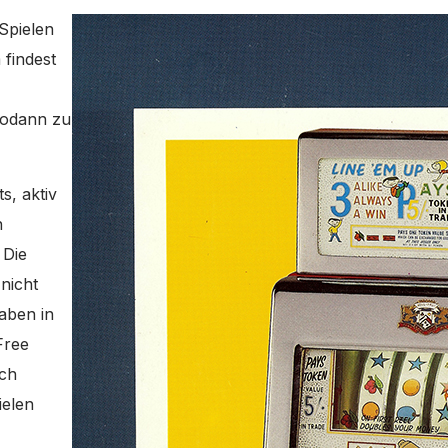
Spielen
 findest
Sodann zu
s, aktiv
n
 Die
nicht
aben in
Free
och
ielen