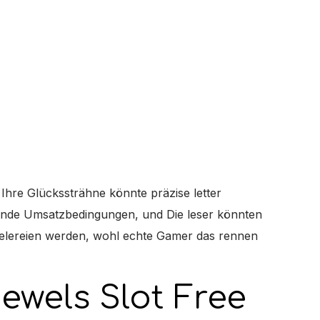
Ihre Glückssträhne könnte präzise letter
gende Umsatzbedingungen, und Die leser könnten
pielereien werden, wohl echte Gamer das rennen
ewels Slot Free