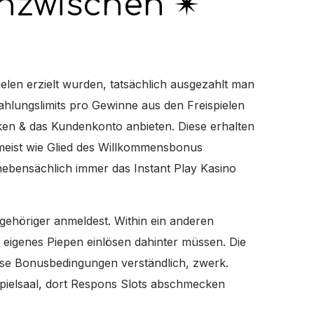
inzwischen ✴
elen erzielt wurden, tatsächlich ausgezahlt man
ahlungslimits pro Gewinne aus den Freispielen
cken & das Kundenkonto anbieten. Diese erhalten
d meist wie Glied des Willkommensbonus
nebensächlich immer das Instant Play Kasino
gehöriger anmeldest. Within ein anderen
 eigenes Piepen einlösen dahinter müssen. Die
ese Bonusbedingungen verständlich, zwerk.
Spielsaal, dort Respons Slots abschmecken