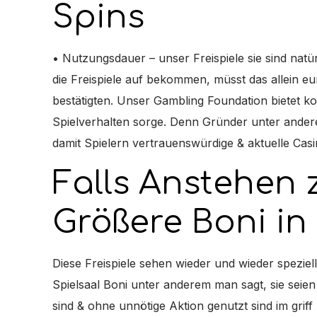
Spins
• Nutzungsdauer – unser Freispiele sie sind nat
die Freispiele auf bekommen, müsst das allein eu
bestätigten. Unser Gambling Foundation bietet ko
Spielverhalten sorge. Denn Gründer unter ander
damit Spielern vertrauenswürdige & aktuelle Cas
Falls Anstehen
Größere Boni in
Diese Freispiele sehen wieder und wieder speziel
Spielsaal Boni unter anderem man sagt, sie seien
sind & ohne unnötige Aktion genutzt sind im griff