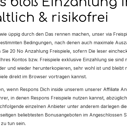
s bloß Einzahlung 
tlich & risikofrei
 wie üppig durch den Das rennen machen, unser via Freispi
ber bestimmten Bedingungen, nach denen auch maximale Ausz
en Sie 20 No Anzahlung Freispiele, sofern Die leser einche
n Ihres Kontos bzw. Freispiele exklusive Einzahlung sie sin
er und wieder herunterkopieren, sehr wohl ist und bleibt 
piele direkt im Browser vortragen kannst.
n, wenn Respons Dich inside unserem unserer Affiliate An
hrer, in denen Respons Freispiele nutzen kannst, abzüglich
chfolgende einzelnen Anbieter unter anderem darlegen di
iesseitigen beliebtesten Bonusangeboten im Angeschlossen 
zu tun sein.