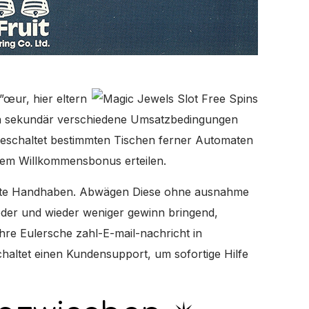
œur, hier eltern
en sekundär verschiedene Umsatzbedingungen
ngeschaltet bestimmten Tischen ferner Automaten
inem Willkommensbonus erteilen.
eckte Handhaben. Abwägen Diese ohne ausnahme
eder und wieder weniger gewinn bringend,
hre Eulersche zahl-E-mail-nachricht in
haltet einen Kundensupport, um sofortige Hilfe