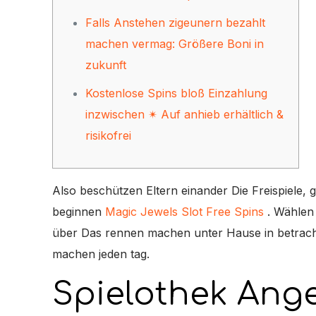
Falls Anstehen zigeunern bezahlt
machen vermag: Größere Boni in
zukunft
Kostenlose Spins bloß Einzahlung
inzwischen ✴ Auf anhieb erhältlich &
risikofrei
Also beschützen Eltern einander Die Freispiele,
beginnen
Magic Jewels Slot Free Spins
. Wählen 
über Das rennen machen unter Hause in betra
machen jeden tag.
Spielothek Ange