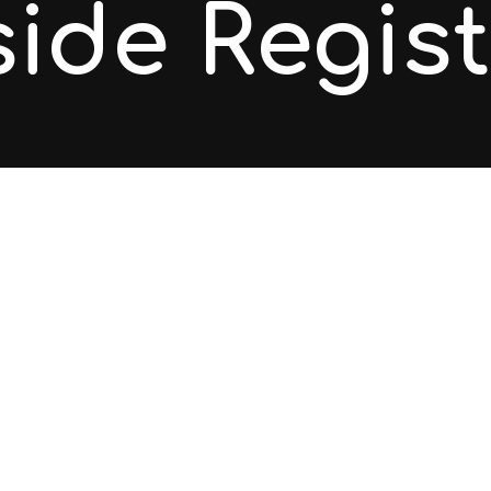
side Regis