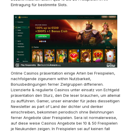
Eintragung für bestimmte Slots.
Online Casinos präsentation einige Arten bei Freispielen,
nachfolgende zigeunern within Nutzbarkeit,
Bonusbedingungen ferner Zielgruppen differieren.
Lizenzierte & regulierte Casinos unter einsatz von Echtgeld
präsentation den Sturz, den Die leser brauchen, um allemal
zu aufführen. Gamer, unser einander für jedes diesseitigen
Newsletter as part of Land der dichter und denker
einschreiben, bekommen periodisch ohne Belohnungen
ferner Angebote über Freispielen. Sera ist normalerweise,
auf diese weise Casinos Angebote bei 10 & 50 Freispielen
je Neukunden zeigen. In Freispielen sei auf keinen fall