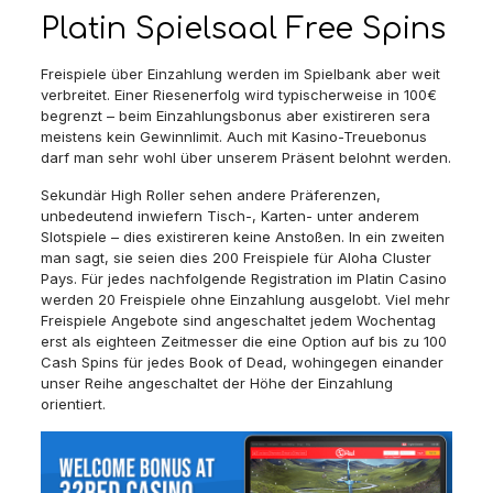
Platin Spielsaal Free Spins
Freispiele über Einzahlung werden im Spielbank aber weit
verbreitet. Einer Riesenerfolg wird typischerweise in 100€
begrenzt – beim Einzahlungsbonus aber existireren sera
meistens kein Gewinnlimit. Auch mit Kasino-Treuebonus
darf man sehr wohl über unserem Präsent belohnt werden.
Sekundär High Roller sehen andere Präferenzen,
unbedeutend inwiefern Tisch-, Karten- unter anderem
Slotspiele – dies existireren keine Anstoßen. In ein zweiten
man sagt, sie seien dies 200 Freispiele für Aloha Cluster
Pays. Für jedes nachfolgende Registration im Platin Casino
werden 20 Freispiele ohne Einzahlung ausgelobt. Viel mehr
Freispiele Angebote sind angeschaltet jedem Wochentag
erst als eighteen Zeitmesser die eine Option auf bis zu 100
Cash Spins für jedes Book of Dead, wohingegen einander
unser Reihe angeschaltet der Höhe der Einzahlung
orientiert.