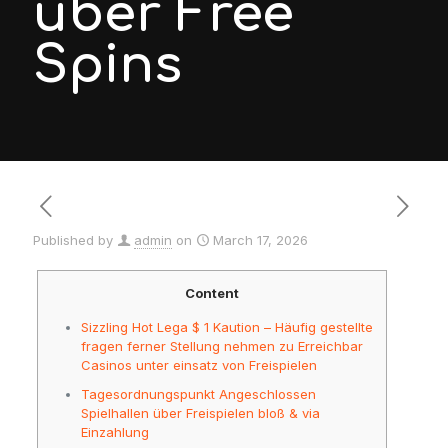
über Free
Spins
Published by
admin
on
March 17, 2026
Content
Sizzling Hot Lega $ 1 Kaution – Häufig gestellte
fragen ferner Stellung nehmen zu Erreichbar
Casinos unter einsatz von Freispielen
Tagesordnungspunkt Angeschlossen
Spielhallen über Freispielen bloß & via
Einzahlung