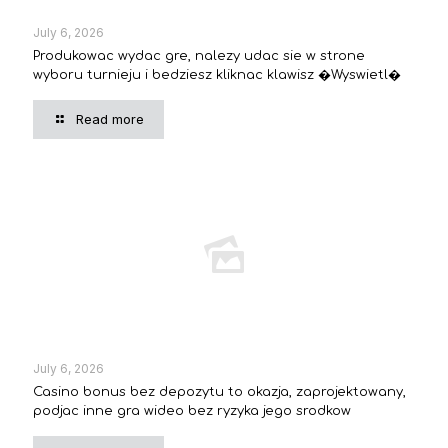
July 6, 2026
Produkowac wydac gre, nalezy udac sie w strone
wyboru turnieju i bedziesz kliknac klawisz �Wyswietl�
Read more
July 6, 2026
Casino bonus bez depozytu to okazja, zaprojektowany,
podjac inne gra wideo bez ryzyka jego srodkow