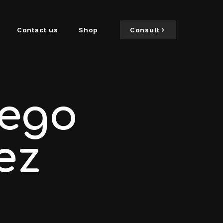
Contact us
Shop
Consult
wego
ez