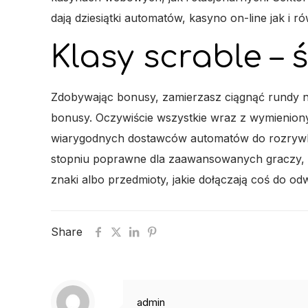
dają dziesiątki automatów, kasyno on-line jak i 
Klasy scrable – 
Zdobywając bonusy, zamierzasz ciągnąć rundy n
bonusy. Oczywiście wszystkie wraz z wymieniony
wiarygodnych dostawców automatów do rozrywk
stopniu poprawne dla zaawansowanych graczy, ale 
znaki albo przedmioty, jakie dołączają coś do od
Share
admin