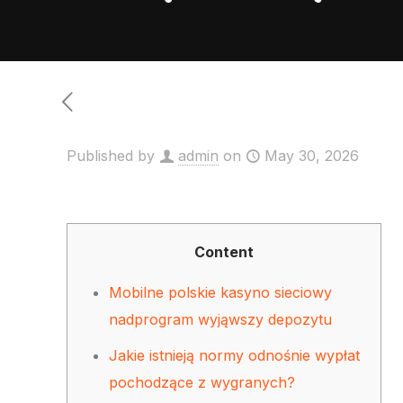
Published by
admin
on
May 30, 2026
Content
Mobilne polskie kasyno sieciowy
nadprogram wyjąwszy depozytu
Jakie istnieją normy odnośnie wypłat
pochodzące z wygranych?