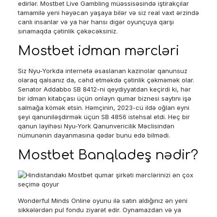
edirlər. Mostbet Live Gambling müəssisəsində iştirakçılar
tamamilə yeni həyəcan yaşaya bilər və siz real vaxt ərzində
canlı insanlar və ya hər hansı digər oyunçuya qarşı
sınamaqda çətinlik çəkəcəksiniz.
Mostbet idman mərcləri
Siz Nyu-Yorkda internetə əsaslanan kazinolar qanunsuz
olaraq qalsanız da, cəhd etməkdə çətinlik çəkməmək olar.
Senator Addabbo SB 8412-ni qeydiyyatdan keçirdi ki, hər
bir idman kitabçası üçün onlayn qumar biznesi saytını işə
salmağa kömək etsin. Həmçinin, 2023-cü ildə oğlan eyni
şeyi qanuniləşdirmək üçün SB 4856 istehsal etdi. Heç bir
qanun layihəsi Nyu-York Qanunvericilik Məclisindən
nümunənin dayanmasına qədər bunu edə bilmədi.
Mostbet Banqladeş nədir?
Wonderful Minds Online oyunu ilə satın aldığınız ən yeni
sikkələrdən pul fondu ziyarət edir. Oynamazdan və ya