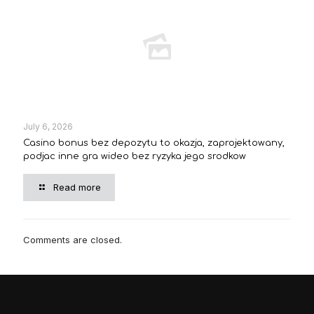
July 6, 2026
Casino bonus bez depozytu to okazja, zaprojektowany,
podjac inne gra wideo bez ryzyka jego srodkow
Read more
Comments are closed.