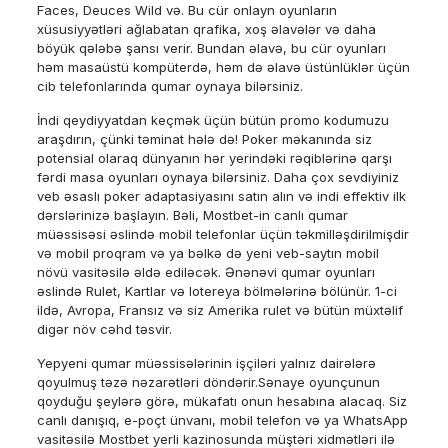
Faces, Deuces Wild və. Bu cür onlayn oyunların
xüsusiyyətləri ağlabatan qrafika, xoş əlavələr və daha
böyük qələbə şansı verir. Bundan əlavə, bu cür oyunları
həm masaüstü kompüterdə, həm də əlavə üstünlüklər üçün
cib telefonlarında qumar oynaya bilərsiniz.
İndi qeydiyyatdan keçmək üçün bütün promo kodumuzu
araşdırın, çünki təminat hələ də! Poker məkanında siz
potensial olaraq dünyanın hər yerindəki rəqiblərinə qarşı
fərdi masa oyunları oynaya bilərsiniz. Daha çox sevdiyiniz
veb əsaslı poker adaptasiyasını satın alın və indi effektiv ilk
dərslərinizə başlayın. Bəli, Mostbet-in canlı qumar
müəssisəsi əslində mobil telefonlar üçün təkmilləşdirilmişdir
və mobil proqram və ya bəlkə də yeni veb-saytın mobil
növü vasitəsilə əldə ediləcək. Ənənəvi qumar oyunları
əslində Rulet, Kartlar və lotereya bölmələrinə bölünür. 1-ci
ildə, Avropa, Fransız və siz Amerika rulet və bütün müxtəlif
digər növ cəhd təsvir.
Yepyeni qumar müəssisələrinin işçiləri yalnız dairələrə
qoyulmuş təzə nəzarətləri döndərir.Sənaye oyunçunun
qoyduğu şeylərə görə, mükafatı onun hesabına alacaq. Siz
canlı danışıq, e-poçt ünvanı, mobil telefon və ya WhatsApp
vasitəsilə Mostbet yerli kazinosunda müştəri xidmətləri ilə