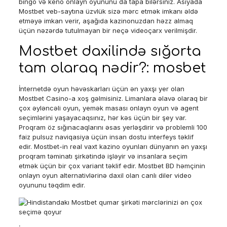
bingo və keno onlayn oyununu da tapa bilərsiniz. Asiyada
Mostbet veb-saytına üzvlük sizə mərc etmək imkanı əldə
etməyə imkan verir, aşağıda kazinonuzdan həzz almaq
üçün nəzərdə tutulmayan bir neçə videoçarx verilmişdir.
Mostbet daxilində sığorta
tam olaraq nədir?: mosbet
İnternetdə oyun həvəskarları üçün ən yaxşı yer olan
Mostbet Casino-a xoş gəlmisiniz. Limanlara əlavə olaraq bir
çox əyləncəli oyun, yemək masası onlayn oyun və agent
seçimlərini yaşayacaqsınız, hər kəs üçün bir şey var.
Proqram öz sığınacaqlarını əsas yerləşdirir və problemli 100
faiz pulsuz naviqasiya üçün insan dostu interfeys təklif
edir. Mostbet-in real vaxt kazino oyunları dünyanın ən yaxşı
proqram təminatı şirkətində işləyir və insanlara seçim
etmək üçün bir çox variant təklif edir. Mostbet BD həmçinin
onlayn oyun alternativlərinə daxil olan canlı diler video
oyununu təqdim edir.