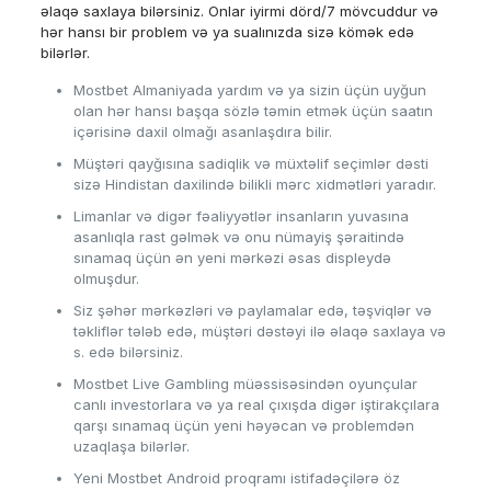
əlaqə saxlaya bilərsiniz. Onlar iyirmi dörd/7 mövcuddur və
hər hansı bir problem və ya sualınızda sizə kömək edə
bilərlər.
Mostbet Almaniyada yardım və ya sizin üçün uyğun
olan hər hansı başqa sözlə təmin etmək üçün saatın
içərisinə daxil olmağı asanlaşdıra bilir.
Müştəri qayğısına sadiqlik və müxtəlif seçimlər dəsti
sizə Hindistan daxilində bilikli mərc xidmətləri yaradır.
Limanlar və digər fəaliyyətlər insanların yuvasına
asanlıqla rast gəlmək və onu nümayiş şəraitində
sınamaq üçün ən yeni mərkəzi əsas displeydə
olmuşdur.
Siz şəhər mərkəzləri və paylamalar edə, təşviqlər və
təkliflər tələb edə, müştəri dəstəyi ilə əlaqə saxlaya və
s. edə bilərsiniz.
Mostbet Live Gambling müəssisəsindən oyunçular
canlı investorlara və ya real çıxışda digər iştirakçılara
qarşı sınamaq üçün yeni həyəcan və problemdən
uzaqlaşa bilərlər.
Yeni Mostbet Android proqramı istifadəçilərə öz