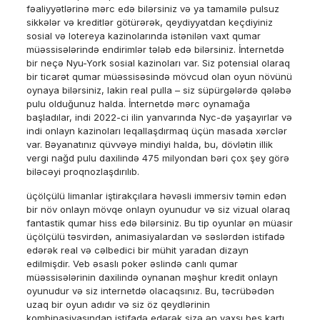
fəaliyyətlərinə mərc edə bilərsiniz və ya tamamilə pulsuz
sikkələr və kreditlər götürərək, qeydiyyatdan keçdiyiniz
sosial və lotereya kazinolarında istənilən vaxt qumar
müəssisələrində endirimlər tələb edə bilərsiniz. İnternetdə
bir neçə Nyu-York sosial kazinoları var. Siz potensial olaraq
bir ticarət qumar müəssisəsində mövcud olan oyun növünü
oynaya bilərsiniz, lakin real pulla – siz süpürgələrdə qələbə
pulu olduğunuz halda. İnternetdə mərc oynamağa
başladılar, indi 2022-ci ilin yanvarında Nyc-də yaşayırlar və
indi onlayn kazinoları leqallaşdırmaq üçün masada xərclər
var. Bəyanatınız qüvvəyə mindiyi halda, bu, dövlətin illik
vergi nağd pulu daxilində 475 milyondan bəri çox şey görə
biləcəyi proqnozlaşdırılıb.
üçölçülü limanlar iştirakçılara həvəsli immersiv təmin edən
bir növ onlayn mövqe onlayn oyunudur və siz vizual olaraq
fantastik qumar hiss edə bilərsiniz. Bu tip oyunlar ən müasir
üçölçülü təsvirdən, animasiyalardan və səslərdən istifadə
edərək real və cəlbedici bir mühit yaradan dizayn
edilmişdir. Veb əsaslı poker əslində canlı qumar
müəssisələrinin daxilində oynanan məşhur kredit onlayn
oyunudur və siz internetdə olacaqsınız. Bu, təcrübədən
uzaq bir oyun adıdır və siz öz qeydlərinin
kombinasiyasından istifadə edərək sizə ən yaxşı beş kartı