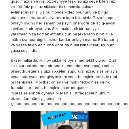
qoşulmazdan əvvəl öz xeyriyyə təşkilatınızı seçə bilərsiniz
və 100 faiz pulsuz sikkələr ilə tamamilə pulsuz
əylənəcəksiniz. Siz bu mövqe video oyununu və bingo
otaqlarının hərtərəfli siyahısını tapa bilərsiniz. Təzə binqo
onlayn oyunu hər zaman başlayır, ona görə də açıq-aydın
seviləcək bir oyun var. Sizə məlumatlı bir hədiyyə
yaratmağınıza kömək etmək üçün peşəkarların bir-biri ilə
mübarizə apardığı məşhur kartlar onlayn oyunu. Bu bacarıq
və vasitə tələb edir, ona görə də bilikli iştirakçılar üçün ən
yaxşı seçimdir.
Əksər hallarda, iki növ sikkə ilə oynamaq təklif olunur. Qızıl
sikkələr əslində heç bir ödəniş etmədən oynamağa sahib
olmaqdır, əgər siz qızıl sikkələri süpürürsinizsə, sizə onlayn
oyun lotereyalarına giriş imkanı verir, həmçinin effektiv real
pul təhlükəsi. Mostbet onlayn və mobil tətbiqinizə nəinki
futbola mərc edə, həmçinin internet qumar
müəssisələrində oynaya bilərsiniz. İstifadəçilərin ümumi
biznesdən nümayiş etdirilən
1,1000000000000000000000000000000000000000000000000