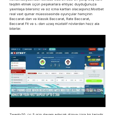
təqdim etmək üçün peşəkarlara ehtiyac duyduğunuza
yaxınlaşa bilərsiniz və siz icma kartları olacaqsınız.Mostbet
real vaxt qumar müəssisəsində oyunçular həmçinin
Baccarat-dan və klassik Baccarat, Rate Baccarat,
Baccarat Fit və s.-dən uzaq müxtəlif növlərdən həzz ala
bilərlər.
Twenty20, üç,5 gün davam edəcək dünya üzrə bir tarixdir.