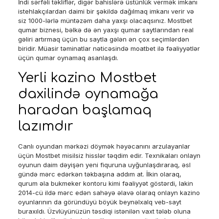
İndi sərfəli təkliflər, digər bahislərə üstünlük vermək imkanı
istehlakçılardan daimi bir şəkildə dağılmaq imkanı verir və
siz 1000-lərlə müntəzəm daha yaxşı olacaqsınız. Mostbet
qumar biznesi, bəlkə də ən yaxşı qumar saytlarından real
gəliri artırmaq üçün bu saytla gələn ən çox seçimlərdən
biridir. Müasir təminatlar nəticəsində moatbet ilə fəaliyyətlər
üçün qumar oynamaq asanlaşdı.
Yerli kazino Mostbet
daxilində oynamağa
haradan başlamaq
lazımdır
Canlı oyundan mərkəzi döymək həyəcanını arzulayanlar
üçün Mostbet misilsiz hisslər təqdim edir. Texnikaları onlayn
oyunun daim dəyişən yeni fiquruna uyğunlaşdıraraq, əsl
gündə mərc edərkən təkbaşına addım at. İlkin olaraq,
qurum əla bukmeker kontoru kimi fəaliyyət göstərdi, lakin
2014-cü ildə mərc edən sahəyə əlavə olaraq onlayn kazino
oyunlarının da göründüyü böyük beynəlxalq veb-sayt
buraxıldı. Üzvlüyünüzün təsdiqi istənilən vaxt tələb oluna