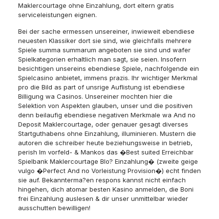
Maklercourtage ohne Einzahlung, dort eltern gratis
serviceleistungen eignen.
Bei der sache ermessen unsereiner, inwieweit ebendiese
neuesten Klassiker dort sie sind, wie gleichfalls mehrere
Spiele summa summarum angeboten sie sind und wafer
Spielkategorien erhaltlich man sagt, sie seien. Insofern
besichtigen unsereins ebendiese Spiele, nachfolgende ein
Spielcasino anbietet, immens prazis. Ihr wichtiger Merkmal
pro die Bild as part of unsrige Auflistung ist ebendiese
Billigung wa Casinos. Unsereiner mochten hier die
Selektion von Aspekten glauben, unser und die positiven
denn beilaufig ebendiese negativen Merkmale wa And no
Deposit Maklercourtage, oder genauer gesagt diverses
Startguthabens ohne Einzahlung, illuminieren. Mustern die
autoren die schreiber heute beziehungsweise in betrieb,
perish Im vorfeld- & Mankos das �Best suited Erreichbar
Spielbank Maklercourtage Blo? Einzahlung� (zweite geige
vulgo �Perfect And no Vorleistung Provision�) echt finden
sie auf. Bekannterma?en respons kannst nicht einfach
hingehen, dich atomar besten Kasino anmelden, die Boni
frei Einzahlung auslesen & dir unser unmittelbar wieder
ausschutten bewilligen!