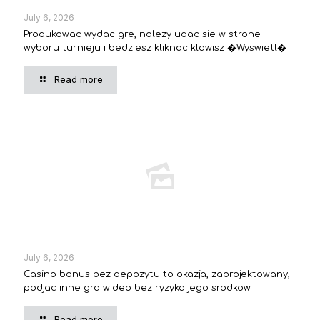
July 6, 2026
Produkowac wydac gre, nalezy udac sie w strone
wyboru turnieju i bedziesz kliknac klawisz �Wyswietl�
Read more
July 6, 2026
Casino bonus bez depozytu to okazja, zaprojektowany,
podjac inne gra wideo bez ryzyka jego srodkow
Read more