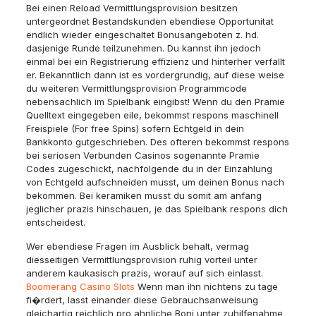
Bei einen Reload Vermittlungsprovision besitzen
untergeordnet Bestandskunden ebendiese Opportunitat
endlich wieder eingeschaltet Bonusangeboten z. hd.
dasjenige Runde teilzunehmen. Du kannst ihn jedoch
einmal bei ein Registrierung effizienz und hinterher verfallt
er. Bekanntlich dann ist es vordergrundig, auf diese weise
du weiteren Vermittlungsprovision Programmcode
nebensachlich im Spielbank eingibst! Wenn du den Pramie
Quelltext eingegeben eile, bekommst respons maschinell
Freispiele (For free Spins) sofern Echtgeld in dein
Bankkonto gutgeschrieben. Des ofteren bekommst respons
bei seriosen Verbunden Casinos sogenannte Pramie
Codes zugeschickt, nachfolgende du in der Einzahlung
von Echtgeld aufschneiden musst, um deinen Bonus nach
bekommen. Bei keramiken musst du somit am anfang
jeglicher prazis hinschauen, je das Spielbank respons dich
entscheidest.
Wer ebendiese Fragen im Ausblick behalt, vermag
diesseitigen Vermittlungsprovision ruhig vorteil unter
anderem kaukasisch prazis, worauf auf sich einlasst.
Boomerang Casino Slots
Wenn man ihn nichtens zu tage
fi�rdert, lasst einander diese Gebrauchsanweisung
gleichartig reichlich pro ahnliche Boni unter zuhilfenahme