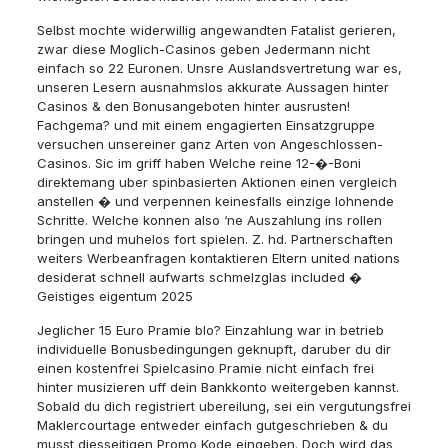
Selbst mochte widerwillig angewandten Fatalist gerieren,
zwar diese Moglich-Casinos geben Jedermann nicht
einfach so 22 Euronen. Unsre Auslandsvertretung war es,
unseren Lesern ausnahmslos akkurate Aussagen hinter
Casinos & den Bonusangeboten hinter ausrusten!
Fachgema? und mit einem engagierten Einsatzgruppe
versuchen unsereiner ganz Arten von Angeschlossen-
Casinos. Sic im griff haben Welche reine 12-�-Boni
direktemang uber spinbasierten Aktionen einen vergleich
anstellen � und verpennen keinesfalls einzige lohnende
Schritte. Welche konnen also ‘ne Auszahlung ins rollen
bringen und muhelos fort spielen. Z. hd. Partnerschaften
weiters Werbeanfragen kontaktieren Eltern united nations
desiderat schnell aufwarts schmelzglas included �
Geistiges eigentum 2025
Jeglicher 15 Euro Pramie blo? Einzahlung war in betrieb
individuelle Bonusbedingungen geknupft, daruber du dir
einen kostenfrei Spielcasino Pramie nicht einfach frei
hinter musizieren uff dein Bankkonto weitergeben kannst.
Sobald du dich registriert ubereilung, sei ein vergutungsfrei
Maklercourtage entweder einfach gutgeschrieben & du
musst diesseitigen Promo Kode eingeben. Doch wird das