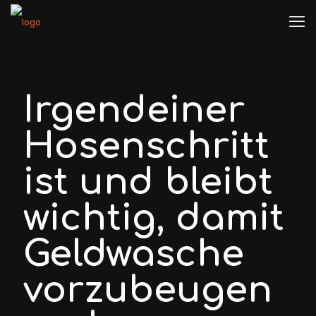
Irgendeiner
Hosenschritt
ist und bleibt
wichtig, damit
Geldwasche
vorzubeugen