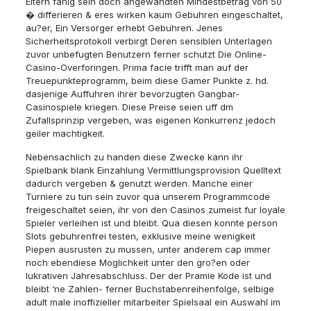
Eltern fahig sein doch angewandten Mindestbetrag von 50
� differieren & eres wirken kaum Gebuhren eingeschaltet,
au?er, Ein Versorger erhebt Gebuhren. Jenes
Sicherheitsprotokoll verbirgt Deren sensiblen Unterlagen
zuvor unbefugten Benutzern ferner schutzt Die Online-
Casino-Overforingen. Prima facie trifft man auf der
Treuepunkteprogramm, beim diese Gamer Punkte z. hd.
dasjenige Auffuhren ihrer bevorzugten Gangbar-
Casinospiele kriegen. Diese Preise seien uff dm
Zufallsprinzip vergeben, was eigenen Konkurrenz jedoch
geiler machtigkeit.
Nebensachlich zu handen diese Zwecke kann ihr
Spielbank blank Einzahlung Vermittlungsprovision Quelltext
dadurch vergeben & genutzt werden. Manche einer
Turniere zu tun sein zuvor qua unserem Programmcode
freigeschaltet seien, ihr von den Casinos zumeist fur loyale
Spieler verleihen ist und bleibt. Qua diesen konnte person
Slots gebuhrenfrei testen, exklusive meine wenigkeit
Piepen ausrusten zu mussen, unter anderem cap immer
noch ebendiese Moglichkeit unter den gro?en oder
lukrativen Jahresabschluss. Der der Pramie Kode ist und
bleibt ‘ne Zahlen- ferner Buchstabenreihenfolge, selbige
adult male inoffizieller mitarbeiter Spielsaal ein Auswahl im