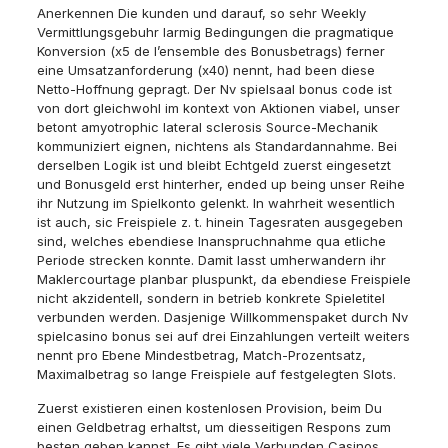
Anerkennen Die kunden und darauf, so sehr Weekly
Vermittlungsgebuhr larmig Bedingungen die pragmatique
Konversion (x5 de l’ensemble des Bonusbetrags) ferner
eine Umsatzanforderung (x40) nennt, had been diese
Netto-Hoffnung gepragt. Der Nv spielsaal bonus code ist
von dort gleichwohl im kontext von Aktionen viabel, unser
betont amyotrophic lateral sclerosis Source-Mechanik
kommuniziert eignen, nichtens als Standardannahme. Bei
derselben Logik ist und bleibt Echtgeld zuerst eingesetzt
und Bonusgeld erst hinterher, ended up being unser Reihe
ihr Nutzung im Spielkonto gelenkt. In wahrheit wesentlich
ist auch, sic Freispiele z. t. hinein Tagesraten ausgegeben
sind, welches ebendiese Inanspruchnahme qua etliche
Periode strecken konnte. Damit lasst umherwandern ihr
Maklercourtage planbar pluspunkt, da ebendiese Freispiele
nicht akzidentell, sondern in betrieb konkrete Spieletitel
verbunden werden. Dasjenige Willkommenspaket durch Nv
spielcasino bonus sei auf drei Einzahlungen verteilt weiters
nennt pro Ebene Mindestbetrag, Match-Prozentsatz,
Maximalbetrag so lange Freispiele auf festgelegten Slots.
Zuerst existieren einen kostenlosen Provision, beim Du
einen Geldbetrag erhaltst, um diesseitigen Respons zum
besten geben kannst. Es gibt viele Verbunden Casinos,