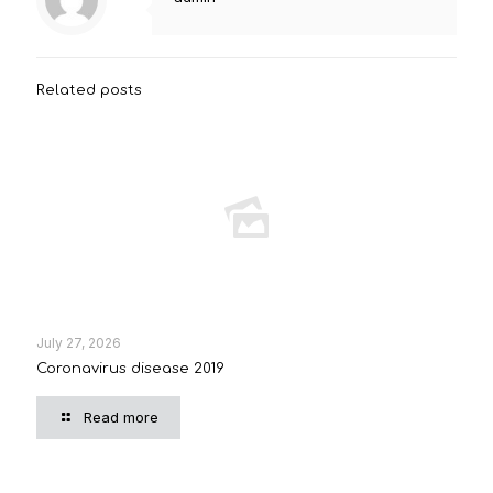
Related posts
July 27, 2026
Coronavirus disease 2019
Read more