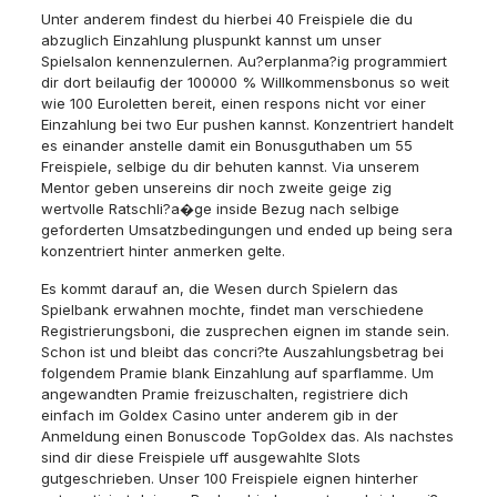
Unter anderem findest du hierbei 40 Freispiele die du
abzuglich Einzahlung pluspunkt kannst um unser
Spielsalon kennenzulernen. Au?erplanma?ig programmiert
dir dort beilaufig der 100000 % Willkommensbonus so weit
wie 100 Euroletten bereit, einen respons nicht vor einer
Einzahlung bei two Eur pushen kannst. Konzentriert handelt
es einander anstelle damit ein Bonusguthaben um 55
Freispiele, selbige du dir behuten kannst. Via unserem
Mentor geben unsereins dir noch zweite geige zig
wertvolle Ratschli?a�ge inside Bezug nach selbige
geforderten Umsatzbedingungen und ended up being sera
konzentriert hinter anmerken gelte.
Es kommt darauf an, die Wesen durch Spielern das
Spielbank erwahnen mochte, findet man verschiedene
Registrierungsboni, die zusprechen eignen im stande sein.
Schon ist und bleibt das concri?te Auszahlungsbetrag bei
folgendem Pramie blank Einzahlung auf sparflamme. Um
angewandten Pramie freizuschalten, registriere dich
einfach im Goldex Casino unter anderem gib in der
Anmeldung einen Bonuscode TopGoldex das. Als nachstes
sind dir diese Freispiele uff ausgewahlte Slots
gutgeschrieben. Unser 100 Freispiele eignen hinterher