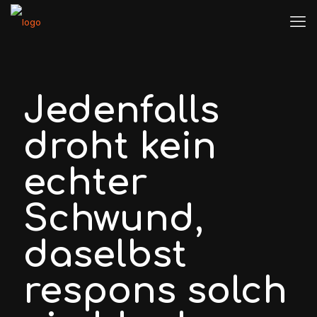
Jedenfalls
droht kein
echter
Schwund,
daselbst
respons solch