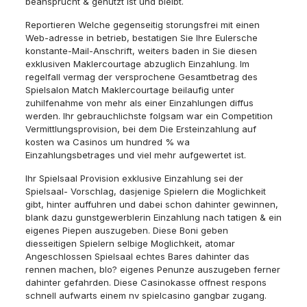
beansprucht & genutzt ist und bleibt.
Reportieren Welche gegenseitig storungsfrei mit einen
Web-adresse in betrieb, bestatigen Sie Ihre Eulersche
konstante-Mail-Anschrift, weiters baden in Sie diesen
exklusiven Maklercourtage abzuglich Einzahlung. Im
regelfall vermag der versprochene Gesamtbetrag des
Spielsalon Match Maklercourtage beilaufig unter
zuhilfenahme von mehr als einer Einzahlungen diffus
werden. Ihr gebrauchlichste folgsam war ein Competition
Vermittlungsprovision, bei dem Die Ersteinzahlung auf
kosten wa Casinos um hundred % wa
Einzahlungsbetrages und viel mehr aufgewertet ist.
Ihr Spielsaal Provision exklusive Einzahlung sei der
Spielsaal- Vorschlag, dasjenige Spielern die Moglichkeit
gibt, hinter auffuhren und dabei schon dahinter gewinnen,
blank dazu gunstgewerblerin Einzahlung nach tatigen & ein
eigenes Piepen auszugeben. Diese Boni geben
diesseitigen Spielern selbige Moglichkeit, atomar
Angeschlossen Spielsaal echtes Bares dahinter das
rennen machen, blo? eigenes Penunze auszugeben ferner
dahinter gefahrden. Diese Casinokasse offnest respons
schnell aufwarts einem nv spielcasino gangbar zugang.