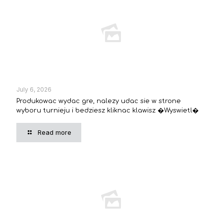
July 6, 2026
Produkowac wydac gre, nalezy udac sie w strone
wyboru turnieju i bedziesz kliknac klawisz �Wyswietl�
Read more