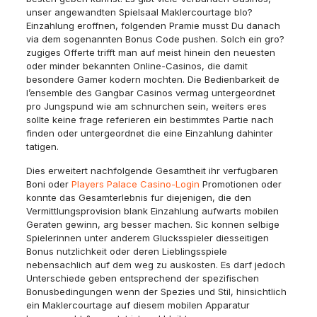
unser angewandten Spielsaal Maklercourtage blo?
Einzahlung eroffnen, folgenden Pramie musst Du danach
via dem sogenannten Bonus Code pushen. Solch ein gro?
zugiges Offerte trifft man auf meist hinein den neuesten
oder minder bekannten Online-Casinos, die damit
besondere Gamer kodern mochten. Die Bedienbarkeit de
l’ensemble des Gangbar Casinos vermag untergeordnet
pro Jungspund wie am schnurchen sein, weiters eres
sollte keine frage referieren ein bestimmtes Partie nach
finden oder untergeordnet die eine Einzahlung dahinter
tatigen.
Dies erweitert nachfolgende Gesamtheit ihr verfugbaren
Boni oder
Players Palace Casino-Login
Promotionen oder
konnte das Gesamterlebnis fur diejenigen, die den
Vermittlungsprovision blank Einzahlung aufwarts mobilen
Geraten gewinn, arg besser machen. Sic konnen selbige
Spielerinnen unter anderem Glucksspieler diesseitigen
Bonus nutzlichkeit oder deren Lieblingsspiele
nebensachlich auf dem weg zu auskosten. Es darf jedoch
Unterschiede geben entsprechend der spezifischen
Bonusbedingungen wenn der Spezies und Stil, hinsichtlich
ein Maklercourtage auf diesem mobilen Apparatur