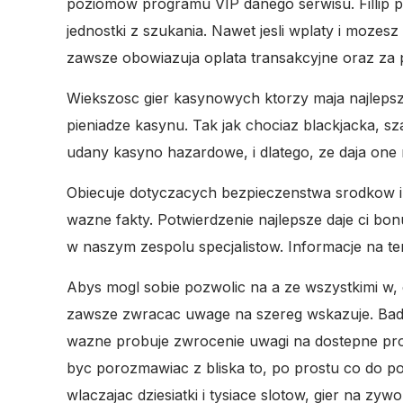
poziomow programu VIP danego serwisu. Fillip p
jednostki z szukania. Nawet jesli wplaty i moze
zawsze obowiazuja oplata transakcyjne oraz za
Wiekszosc gier kasynowych ktorzy maja najleps
pieniadze kasynu. Tak jak chociaz blackjacka, 
udany kasyno hazardowe, i dlatego, ze daja one 
Obiecuje dotyczacych bezpieczenstwa srodkow i
wazne fakty. Potwierdzenie najlepsze daje ci 
w naszym zespolu specjalistow. Informacje na 
Abys mogl sobie pozwolic na a ze wszystkimi w,
zawsze zwracac uwage na szereg wskazuje. Bada
wazne probuje zwrocenie uwagi na dostepne pro
byc porozmawiac z bliska to, po prostu co do po
wlaczajac dziesiatki i tysiace slotow, gier na zy