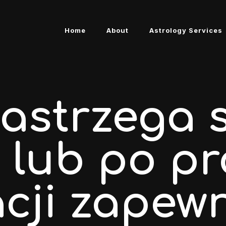
Home
About
Astrology Services
astrzega 
 lub po pr
cji zapewn