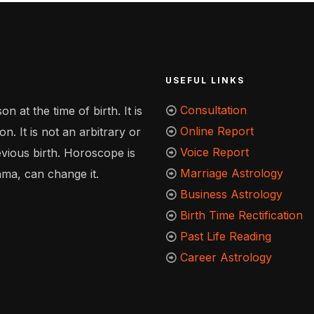
USEFUL LINKS
Consultation
n at the time of birth. It is
Online Report
n. It is not an arbitrary or
Voice Report
evious birth. Horoscope is
Marriage Astrology
hma, can change it.
Business Astrology
Birth Time Rectification
Past Life Reading
Career Astrology