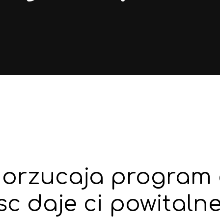
dorzucaja progra
c daje ci powitalne