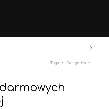
Tags
Categories
m darmowych
j