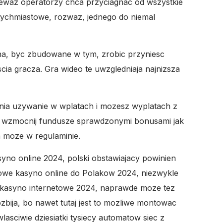
iewaz operatorzy chca przyciagnac od wszystkie
atychmiastowe, rozwaz, jednego do niemal
na, byc zbudowane w tym, zrobic przyniesc
ia gracza. Gra wideo te uwzgledniaja najnizsza
nia uzywanie w wplatach i mozesz wyplatach z
 i wzmocnij fundusze sprawdzonymi bonusami jak
 moze w regulaminie.
yno online 2024, polski obstawiajacy powinien
nowe kasyno online do Polakow 2024, niezwykle
e kasyno internetowe 2024, naprawde moze tez
zbija, bo nawet tutaj jest to mozliwe montowac
lasciwie dziesiatki tysiecy automatow siec z