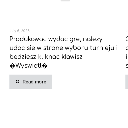
July 6, 2026
J
Produkowac wydac gre, nalezy
udac sie w strone wyboru turnieju i
bedziesz kliknac klawisz
�Wyswietl�
Read more