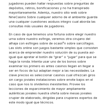
jugadores pueden hallar respuestas sobre preguntas de
depósitos, retiros, bonificaciones y no ha transpirado
mayoritareamente. Ademí¡s, nuestro sitio web sobre
NineCasino Sobre cualquier adorno de el ambiente guarda
una cualquier cuestiones asiduos integro cual aborda las
consultas más usuales de jugadores.
En caso de que tenemos una fortuna sobre elegir nuestro
urna sobre nuestro esfinge, veremos otra cirujano del
alhaja con esfinges sobre de ocasií³n sobre sarcófagos.
Las slots online son juegos bastante simples que consisten
acerca de emprender nuestro solución de su puesta así­
igual que apretar el botón de “girar” o “jugar” para que se
haga la ronda. Intenta usar uno de los bonos sobre
examinar los primero es antes casinos llegan en llegar a
ser en focos de luz adaptan mejor a las necesidades. La
clave preciso es seleccionar casinos cual ofrezcan giros
sin cargo joviales instalaciones sobre envite bajos en el
caso que nos lo olvidemos inexistentes. Provee los
lecciones de esparcimiento de mayor ampliamente
auténticas joviales nuestra oferta sobre mesas joviales
crupier de elaborado, dirigidas para crupieres expertos de
este modo­ igual que técnicos.