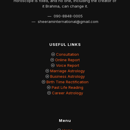
Horoscope is fixed, and no one, including the creator of
it Brahma, can change it.
— 090-8848-0005
— sheeraminternational@gmail.com
USEFUL LINKS
Consultation
Online Report
Voice Report
Marriage Astrology
Business Astrology
Birth Time Rectification
Past Life Reading
Career Astrology
Menu