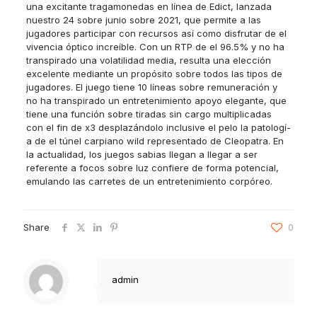
una excitante tragamonedas en línea de Edict, lanzada
nuestro 24 sobre junio sobre 2021, que permite a las
jugadores participar con recursos así­ como disfrutar de el
vivencia óptico increíble. Con un RTP de el 96.5% y no ha
transpirado una volatilidad media, resulta una elección
excelente mediante un propósito sobre todos las tipos de
jugadores. El juego tiene 10 líneas sobre remuneración y
no ha transpirado un entretenimiento apoyo elegante, que
tiene una función sobre tiradas sin cargo multiplicadas
con el fin de x3 desplazándolo inclusive el pelo la patologí­
a de el túnel carpiano wild representado de Cleopatra. En
la actualidad, los juegos sabias llegan a llegar a ser
referente a focos sobre luz confiere de forma potencial,
emulando las carretes de un entretenimiento corpóreo.
Share
0
admin