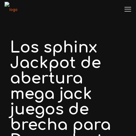
Los sphinx
Jackpot de
abertura
mega jack
juegos de
brecha para