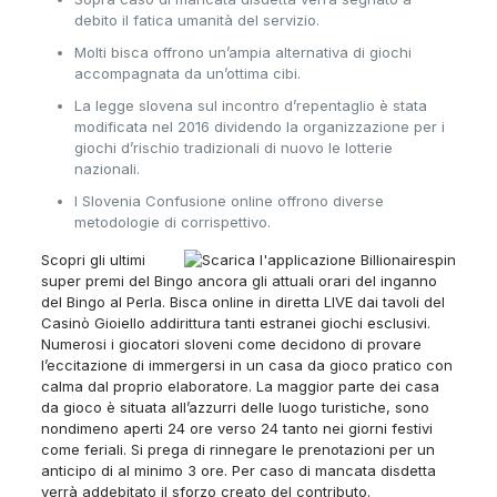
debito il fatica umanità del servizio.
Molti bisca offrono un’ampia alternativa di giochi
accompagnata da un’ottima cibi.
La legge slovena sul incontro d’repentaglio è stata
modificata nel 2016 dividendo la organizzazione per i
giochi d’rischio tradizionali di nuovo le lotterie
nazionali.
I Slovenia Confusione online offrono diverse
metodologie di corrispettivo.
Scopri gli ultimi
super premi del Bingo ancora gli attuali orari del inganno
del Bingo al Perla. Bisca online in diretta LIVE dai tavoli del
Casinò Gioiello addirittura tanti estranei giochi esclusivi.
Numerosi i giocatori sloveni come decidono di provare
l’eccitazione di immergersi in un casa da gioco pratico con
calma dal proprio elaboratore. La maggior parte dei casa
da gioco è situata all’azzurri delle luogo turistiche, sono
nondimeno aperti 24 ore verso 24 tanto nei giorni festivi
come feriali. Si prega di rinnegare le prenotazioni per un
anticipo di al minimo 3 ore. Per caso di mancata disdetta
verrà addebitato il sforzo creato del contributo.