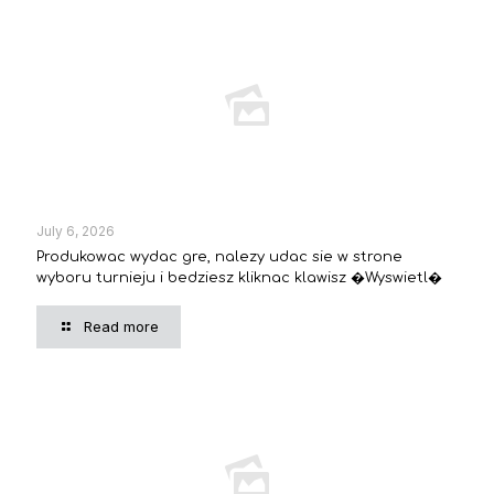
July 6, 2026
Produkowac wydac gre, nalezy udac sie w strone
wyboru turnieju i bedziesz kliknac klawisz �Wyswietl�
Read more