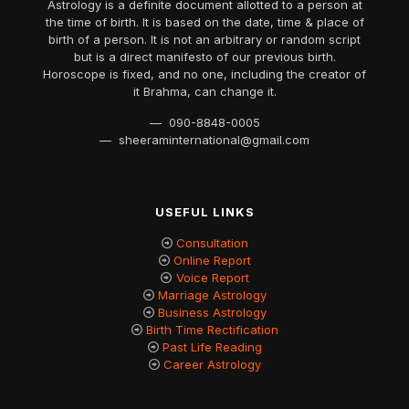
Astrology is a definite document allotted to a person at
the time of birth. It is based on the date, time & place of
birth of a person. It is not an arbitrary or random script
but is a direct manifesto of our previous birth.
Horoscope is fixed, and no one, including the creator of
it Brahma, can change it.
— 090-8848-0005
— sheeraminternational@gmail.com
USEFUL LINKS
Consultation
Online Report
Voice Report
Marriage Astrology
Business Astrology
Birth Time Rectification
Past Life Reading
Career Astrology