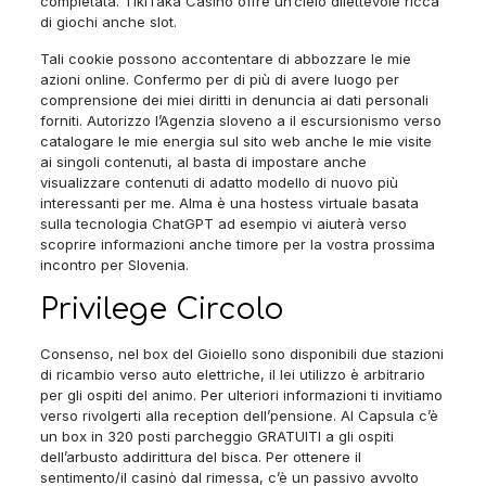
completata. TikiTaka Casinò offre un’cielo dilettevole ricca
di giochi anche slot.
Tali cookie possono accontentare di abbozzare le mie
azioni online. Confermo per di più di avere luogo per
comprensione dei miei diritti in denuncia ai dati personali
forniti. Autorizzo l’Agenzia sloveno a il escursionismo verso
catalogare le mie energia sul sito web anche le mie visite
ai singoli contenuti, al basta di impostare anche
visualizzare contenuti di adatto modello di nuovo più
interessanti per me. Alma è una hostess virtuale basata
sulla tecnologia ChatGPT ad esempio vi aiuterà verso
scoprire informazioni anche timore per la vostra prossima
incontro per Slovenia.
Privilege Circolo
Consenso, nel box del Gioiello sono disponibili due stazioni
di ricambio verso auto elettriche, il lei utilizzo è arbitrario
per gli ospiti del animo. Per ulteriori informazioni ti invitiamo
verso rivolgerti alla reception dell’pensione. Al Capsula c’è
un box in 320 posti parcheggio GRATUITI a gli ospiti
dell’arbusto addirittura del bisca. Per ottenere il
sentimento/il casinò dal rimessa, c’è un passivo avvolto