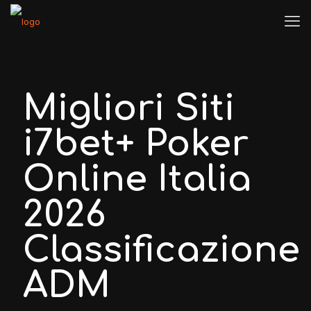
Migliori Siti
i7bet+ Poker
Online Italia
2026
Classificazione
ADM