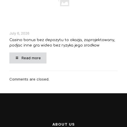
July 6, 2026
Casino bonus bez depozytu to okazja, zaprojektowany,
podjac inne gra wideo bez ryzyka jego srodkow
Read more
Comments are closed.
ABOUT US