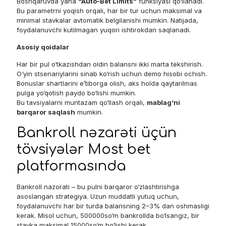
Boshqaruvda yana
“Auto‑Bet Limits”
funksiyasi qo‘llanadi.
Bu parametrni yoqish orqali, har bir tur uchun maksimal va
minimal stavkalar avtomatik belgilanishi mumkin. Natijada,
foydalanuvchi kutilmagan yuqori ishtirokdan saqlanadi.
Asosiy qoidalar
Har bir pul o‘tkazishdan oldin balansni ikki marta tekshirish.
O‘yin stsenariylarini sinab ko‘rish uchun demo hisobi ochish.
Bonuslar shartlarini e’tiborga olish, aks holda qaytarilmas
pulga yo‘qotish paydo bo‘lishi mumkin.
Bu tavsiyalarni muntazam qo‘llash orqali,
mablag‘ni
barqaror saqlash
mumkin.
Bankroll nəzarəti üçün
tövsiyələr Most bet
platformasında
Bankroll nazorati – bu pulni barqaror o‘zlashtirishga
asoslangan strategiya. Uzun muddatli yutuq uchun,
foydalanuvchi har bir turda balansning 2–3% dan oshmasligi
kerak. Misol uchun, 500000so‘m bankrollda bo‘lsangiz, bir
stavka maksimal 15000so‘m bo‘lishi kerak.