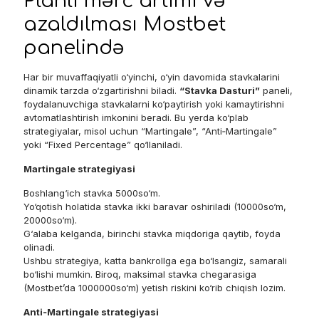
Planlı mərc artımı və
azaldılması Mostbet
panelində
Har bir muvaffaqiyatli o‘yinchi, o‘yin davomida stavkalarini
dinamik tarzda o‘zgartirishni biladi.
“Stavka Dasturi”
paneli,
foydalanuvchiga stavkalarni ko‘paytirish yoki kamaytirishni
avtomatlashtirish imkonini beradi. Bu yerda ko‘plab
strategiyalar, misol uchun “Martingale”, “Anti‑Martingale”
yoki “Fixed Percentage” qo‘llaniladi.
Martingale strategiyasi
Boshlang‘ich stavka 5000so‘m.
Yo‘qotish holatida stavka ikki baravar oshiriladi (10000so‘m,
20000so‘m).
G‘alaba kelganda, birinchi stavka miqdoriga qaytib, foyda
olinadi.
Ushbu strategiya, katta bankrollga ega bo‘lsangiz, samarali
bo‘lishi mumkin. Biroq, maksimal stavka chegarasiga
(Mostbet’da 1000000so‘m) yetish riskini ko‘rib chiqish lozim.
Anti‑Martingale strategiyasi