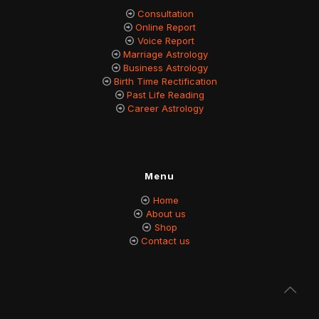
Consultation
Online Report
Voice Report
Marriage Astrology
Business Astrology
Birth Time Rectification
Past Life Reading
Career Astrology
Menu
Home
About us
Shop
Contact us