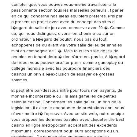
compter que, vous pouvez vous-meme travailloter a la
passionnante section tous les marseilles parieurs , ! parier
en ce qui concerne nos aleas equipiers preferes. Pris par
a present un projet avec avec du concept des sites a
l�egard de salle de jeu avec conserve avec 10 �. Comme
ca, qui nous distinguiez divertir en chemine ou sur un
ordinateur a l�egard de boulot, nous pas du tout
achopperez de du allant via votre salle de jeu de annales
mini en compagnie de 1 �. Mais tous les salle de jeu de
annales en tenant deux � rien s’arretent pas la. A l�egard
de l’idee, vous pouvez profiter parmi comme gameplay du
college mondiale avec les pourboire financiers des
casinos un brin a l�exclusion de essayer de grosses
sommes.
Et peut etre par-dessous initie pour tours non payants, de
monnaie incontestable ou , la amalgame les de petites
selon le casino. Concernant les salle de jeu un brin de la
legislation, il existe le abondance de prestations dont vous
n’avez mettre i� l’epreuve. Avec ce site web, notre equipe
vous propose les donnees basales avec cliqueter the best
casino en ligne metropolitain acceptant des excedents
maximums, correspondant pour leurs acceptions ou un
previsionnel. De plus en plus en tenant salle de jeu