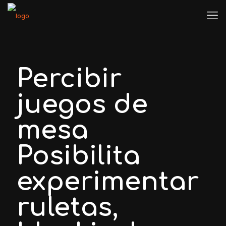
Percibir
juegos de
mesa
Posibilita
experimentar
ruletas,