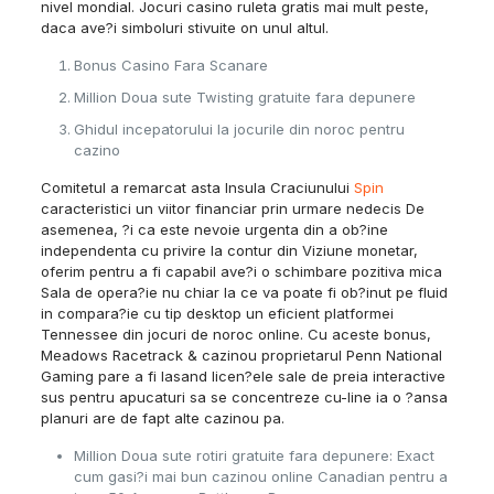
nivel mondial. Jocuri casino ruleta gratis mai mult peste,
daca ave?i simboluri stivuite on unul altul.
Bonus Casino Fara Scanare
Million Doua sute Twisting gratuite fara depunere
Ghidul incepatorului la jocurile din noroc pentru
cazino
Comitetul a remarcat asta Insula Craciunului
Spin
caracteristici un viitor financiar prin urmare nedecis De
asemenea, ?i ca este nevoie urgenta din a ob?ine
independenta cu privire la contur din Viziune monetar,
oferim pentru a fi capabil ave?i o schimbare pozitiva mica
Sala de opera?ie nu chiar la ce va poate fi ob?inut pe fluid
in compara?ie cu tip desktop un eficient platformei
Tennessee din jocuri de noroc online. Cu aceste bonus,
Meadows Racetrack & cazinou proprietarul Penn National
Gaming pare a fi lasand licen?ele sale de preia interactive
sus pentru apucaturi sa se concentreze cu-line ia o ?ansa
planuri are de fapt alte cazinou pa.
Million Doua sute rotiri gratuite fara depunere: Exact
cum gasi?i mai bun cazinou online Canadian pentru a