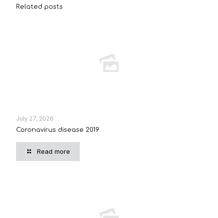
Related posts
July 27, 2026
Coronavirus disease 2019
Read more