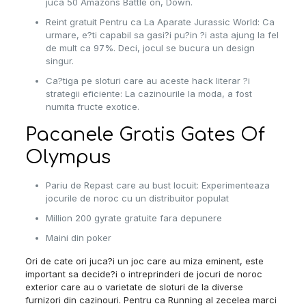
juca 50 Amazons Battle on, Down.
Reint gratuit Pentru ca La Aparate Jurassic World: Ca
urmare, e?ti capabil sa gasi?i pu?in ?i asta ajung la fel
de mult ca 97%. Deci, jocul se bucura un design
singur.
Ca?tiga pe sloturi care au aceste hack literar ?i
strategii eficiente: La cazinourile la moda, a fost
numita fructe exotice.
Pacanele Gratis Gates Of
Olympus
Pariu de Repast care au bust locuit: Experimenteaza
jocurile de noroc cu un distribuitor populat
Million 200 gyrate gratuite fara depunere
Maini din poker
Ori de cate ori juca?i un joc care au miza eminent, este
important sa decide?i o intreprinderi de jocuri de noroc
exterior care au o varietate de sloturi de la diverse
furnizori din cazinouri. Pentru ca Running al zecelea marci