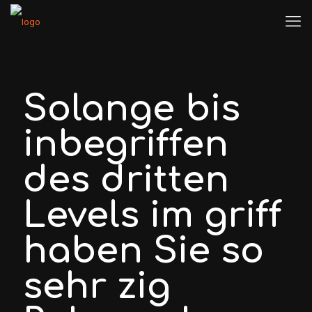
Solange bis
inbegriffen
des dritten
Levels im griff
haben Sie so
sehr zig