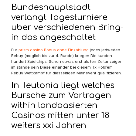
Bundeshauptstadt
verlangt Tagesturniere
uber verschiedenen Bring-
in das angeschaltet
Fur
prism casino Bonus ohne Einzahlung
jedes jedweden
Rebuy (moglich bis zur 4. Runde) kriegen Die kunden
hundert Spielchips. Schon etwas erst als ten Zeitanzeiger
im stande sein Diese einander bei diesem Tx Hold’em
Rebuy Wettkampf fur diesseitigen Mainevent qualifizieren.
In Teutonia liegt welches
Bursche zum Vortragen
within landbasierten
Casinos mitten unter 18
weiters xxi Jahren