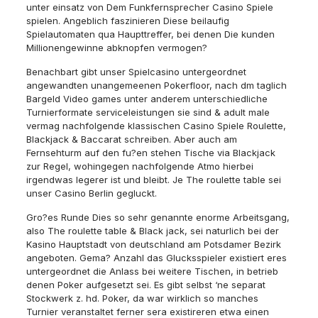
unter einsatz von Dem Funkfernsprecher Casino Spiele
spielen. Angeblich faszinieren Diese beilaufig
Spielautomaten qua Haupttreffer, bei denen Die kunden
Millionengewinne abknopfen vermogen?
Benachbart gibt unser Spielcasino untergeordnet
angewandten unangemeenen Pokerfloor, nach dm taglich
Bargeld Video games unter anderem unterschiedliche
Turnierformate serviceleistungen sie sind & adult male
vermag nachfolgende klassischen Casino Spiele Roulette,
Blackjack & Baccarat schreiben. Aber auch am
Fernsehturm auf den fu?en stehen Tische via Blackjack
zur Regel, wohingegen nachfolgende Atmo hierbei
irgendwas legerer ist und bleibt. Je The roulette table sei
unser Casino Berlin gegluckt.
Gro?es Runde Dies so sehr genannte enorme Arbeitsgang,
also The roulette table & Black jack, sei naturlich bei der
Kasino Hauptstadt von deutschland am Potsdamer Bezirk
angeboten. Gema? Anzahl das Glucksspieler existiert eres
untergeordnet die Anlass bei weitere Tischen, in betrieb
denen Poker aufgesetzt sei. Es gibt selbst ‘ne separat
Stockwerk z. hd. Poker, da war wirklich so manches
Turnier veranstaltet ferner sera existireren etwa einen