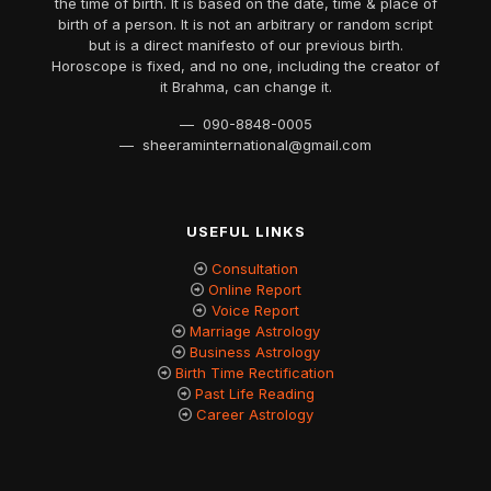
the time of birth. It is based on the date, time & place of
birth of a person. It is not an arbitrary or random script
but is a direct manifesto of our previous birth.
Horoscope is fixed, and no one, including the creator of
it Brahma, can change it.
— 090-8848-0005
— sheeraminternational@gmail.com
USEFUL LINKS
Consultation
Online Report
Voice Report
Marriage Astrology
Business Astrology
Birth Time Rectification
Past Life Reading
Career Astrology