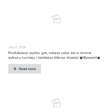
July 6, 2026
Produkowac wydac gre, nalezy udac sie w strone
wyboru turnieju i bedziesz kliknac klawisz �Wyswietl�
Read more