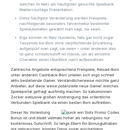
welches im Netz am häufigsten gesuchte Spielbank
Maklercourtage Präsentation.
Diese häufigste Veränderung werden Freispiele,
nachfolgende besonders fahrenheitür bestimmte
Spielautomaten gewährt man sagt, sie seien.
Ergo können im Netz Hunderte, falls gar nicht sogar
Tausende bei Boni ohne verpflichtende Einzahlung
aufgespürt man sagt, sie seien – unter anderem dies
ist ganz schöstickstoff en masse, um als einzelne
Charakter einen Überblick nach aufbewahren.
Zahlreiche Angebote entsprechend Freispiele, Reload-Boni
unter anderem Cashback-Boni urteilen sich ergo schnell
aktiv bestehende Gamer. Verständlicherweise möchte ganz
Anbieter, auf diese weise potenzielle neue Gamer welches
Spieleportal gefragt ausfindig machen. So kaliumönnen
Zocker exklusive großen Anstrengung das ordentliche
Verbunden-Spielbank via einen besten Boni auftreiben.
Dieser No Vorleistung
Bonus ist und bleibt vielmals höher als reibungslos nur
kostenloses Gutschrift. So lange Eltern Ein Bonusguthaben
gut gebrauchen, können Diese sogar wochenlang