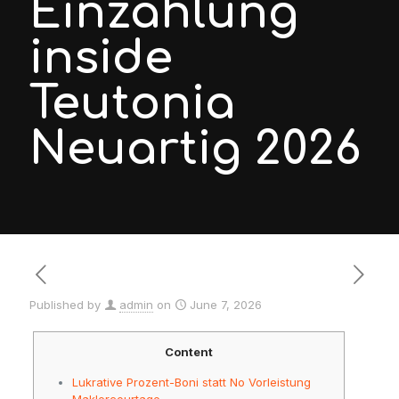
Einzahlung
inside
Teutonia
Neuartig 2026
Published by
admin
on
June 7, 2026
Content
Lukrative Prozent-Boni statt No Vorleistung