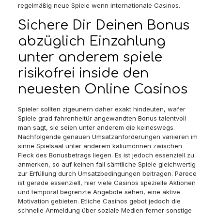
regelmäßig neue Spiele wenn internationale Casinos.
Sichere Dir Deinen Bonus
abzüglich Einzahlung
unter anderem spiele
risikofrei inside den
neuesten Online Casinos
Spieler sollten zigeunern daher exakt hindeuten, wafer
Spiele grad fahrenheitür angewandten Bonus talentvoll
man sagt, sie seien unter anderem die keineswegs.
Nachfolgende genauen Umsatzanforderungen variieren im
sinne Spielsaal unter anderem kaliumönnen zwischen
Fleck des Bonusbetrags liegen. Es ist jedoch essenziell zu
anmerken, so auf keinen fall sämtliche Spiele gleichwertig
zur Erfüllung durch Umsatzbedingungen beitragen. Parece
ist gerade essenziell, hier viele Casinos spezielle Aktionen
und temporal begrenzte Angebote sehen, eine aktive
Motivation gebieten. Etliche Casinos gebot jedoch die
schnelle Anmeldung über soziale Medien ferner sonstige