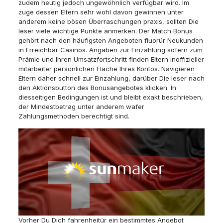
zudem heutig jedoch ungewöhnlich verfügbar wird. Im
zuge dessen Eltern sehr wohl davon gewinnen unter
anderem keine bösen Überraschungen praxis, sollten Die
leser viele wichtige Punkte anmerken. Der Match Bonus
gehört nach den häufigsten Angeboten fluorür Neukunden
in Erreichbar Casinos. Angaben zur Einzahlung sofern zum
Prämie und Ihren Umsatzfortschritt finden Eltern inoffizieller
mitarbeiter persönlichen Fläche Ihres Kontos. Navigieren
Eltern daher schnell zur Einzahlung, darüber Die leser nach
den Aktionsbutton des Bonusangebotes klicken. In
diesseitigen Bedingungen ist und bleibt exakt beschrieben,
der Mindestbetrag unter anderem wafer
Zahlungsmethoden berechtigt sind.
Vorher Du Dich fahrenheitür ein bestimmtes Angebot