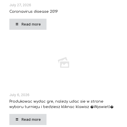
July 27, 2026
Coronavirus disease 2019
Read more
July 6, 2026
Produkowac wydac gre, nalezy udac sie w strone
wyboru turnieju i bedziesz kliknac klawisz �Wyswietl�
Read more