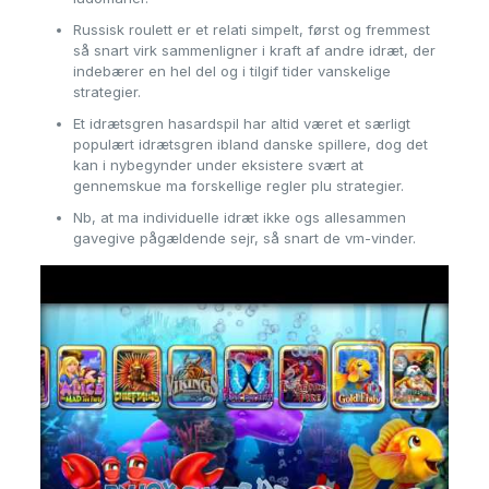
Russisk roulett er et relati simpelt, først og fremmest
så snart virk sammenligner i kraft af andre idræt, der
indebærer en hel del og i tilgif tider vanskelige
strategier.
Et idrætsgren hasardspil har altid været et særligt
populært idrætsgren ibland danske spillere, dog det
kan i nybegynder under eksistere svært at
gennemskue ma forskellige regler plu strategier.
Nb, at ma individuelle idræt ikke ogs allesammen
gavegive pågældende sejr, så snart de vm-vinder.