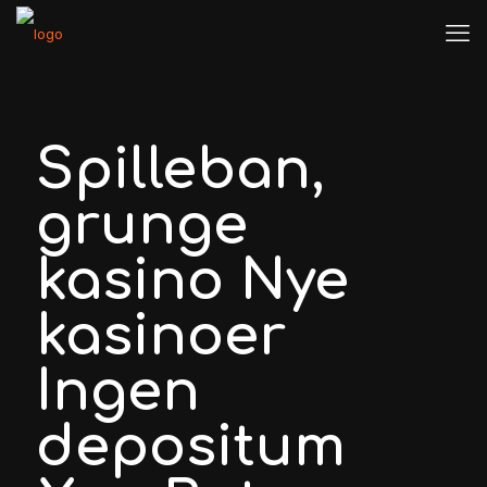
Spilleban,
grunge
kasino Nye
kasinoer
Ingen
depositum