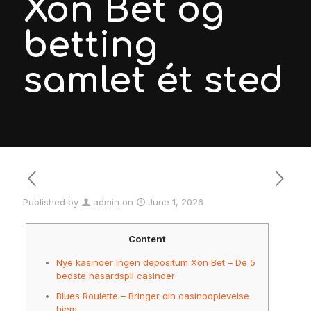
Xon Bet og
betting
samlet ét sted
Published by
admin
on
June 1, 2026
Content
Nye kasinoer Ingen depositum Xon Bet – De 5
bedste hasardspil casinoer
Blues Roulette – Bringer din casinooplevelse
hjem