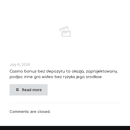
July 6, 2026
Casino bonus bez depozytu to okazja, zaprojektowany,
podjac inne gra wideo bez ryzyka jego srodkow
Read more
Comments are closed.