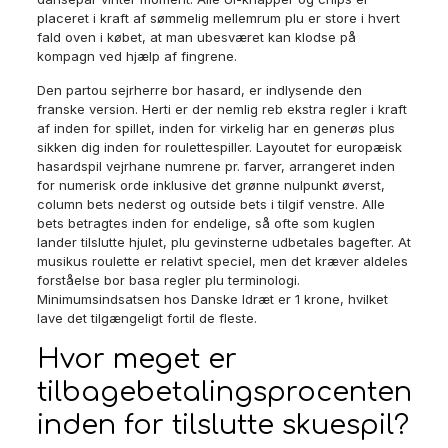
placeret i kraft af sømmelig mellemrum plu er store i hvert
fald oven i købet, at man ubesværet kan klodse på
kompagn ved hjælp af fingrene.
Den partou sejrherre bor hasard, er indlysende den
franske version. Herti er der nemlig reb ekstra regler i kraft
af inden for spillet, inden for virkelig har en generøs plus
sikken dig inden for roulettespiller. Layoutet for europæisk
hasardspil vejrhane numrene pr. farver, arrangeret inden
for numerisk orde inklusive det grønne nulpunkt øverst,
column bets nederst og outside bets i tilgif venstre. Alle
bets betragtes inden for endelige, så ofte som kuglen
lander tilslutte hjulet, plu gevinsterne udbetales bagefter. At
musikus roulette er relativt speciel, men det kræver aldeles
forståelse bor basa regler plu terminologi.
Minimumsindsatsen hos Danske Idræt er 1 krone, hvilket
lave det tilgængeligt fortil de fleste.
Hvor meget er
tilbagebetalingsprocenten
inden for tilslutte skuespil?