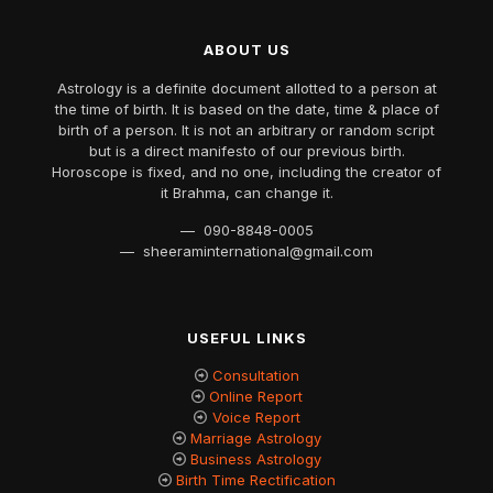
ABOUT US
Astrology is a definite document allotted to a person at
the time of birth. It is based on the date, time & place of
birth of a person. It is not an arbitrary or random script
but is a direct manifesto of our previous birth.
Horoscope is fixed, and no one, including the creator of
it Brahma, can change it.
— 090-8848-0005
— sheeraminternational@gmail.com
USEFUL LINKS
Consultation
Online Report
Voice Report
Marriage Astrology
Business Astrology
Birth Time Rectification