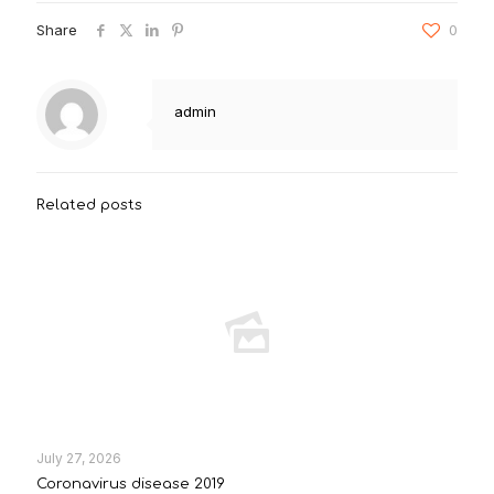
Share
0
admin
Related posts
July 27, 2026
Coronavirus disease 2019