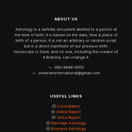
ABOUT US
Astrology is a definite document allotted to a person at
the time of birth. It is based on the date, time & place of
birth of a person. It is not an arbitrary or random script
but is a direct manifesto of our previous birth.
Horoscope is fixed, and no one, including the creator of
it Brahma, can change it.
— 090-8848-0005
— sheeraminternational@gmail.com
USEFUL LINKS
Consultation
Online Report
Voice Report
Marriage Astrology
Business Astrology