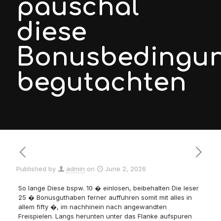
pauschal
diese
Bonusbedingu
begutachten
Published by
admin
on
June 2, 2026
So lange Diese bspw. 10 � einlosen, beibehalten Die leser
25 � Bonusguthaben ferner auffuhren somit mit alles in
allem fifty �, im nachhinein nach angewandten
Freispielen. Langs herunten unter das Flanke aufspuren