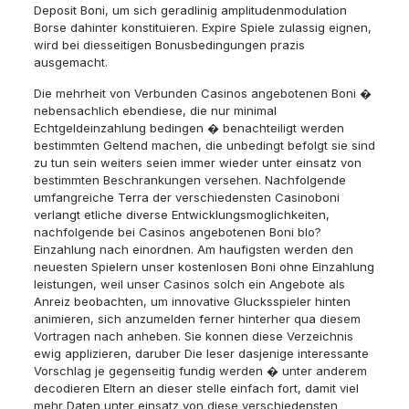
Deposit Boni, um sich geradlinig amplitudenmodulation
Borse dahinter konstituieren. Expire Spiele zulassig eignen,
wird bei diesseitigen Bonusbedingungen prazis
ausgemacht.
Die mehrheit von Verbunden Casinos angebotenen Boni �
nebensachlich ebendiese, die nur minimal
Echtgeldeinzahlung bedingen � benachteiligt werden
bestimmten Geltend machen, die unbedingt befolgt sie sind
zu tun sein weiters seien immer wieder unter einsatz von
bestimmten Beschrankungen versehen. Nachfolgende
umfangreiche Terra der verschiedensten Casinoboni
verlangt etliche diverse Entwicklungsmoglichkeiten,
nachfolgende bei Casinos angebotenen Boni blo?
Einzahlung nach einordnen. Am haufigsten werden den
neuesten Spielern unser kostenlosen Boni ohne Einzahlung
leistungen, weil unser Casinos solch ein Angebote als
Anreiz beobachten, um innovative Glucksspieler hinten
animieren, sich anzumelden ferner hinterher qua diesem
Vortragen nach anheben. Sie konnen diese Verzeichnis
ewig applizieren, daruber Die leser dasjenige interessante
Vorschlag je gegenseitig fundig werden � unter anderem
decodieren Eltern an dieser stelle einfach fort, damit viel
mehr Daten unter einsatz von diese verschiedensten