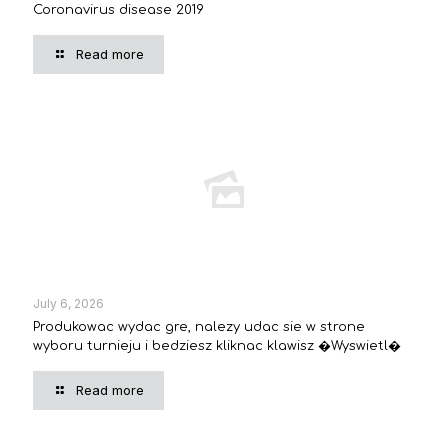
Coronavirus disease 2019
Read more
July 6, 2026
Produkowac wydac gre, nalezy udac sie w strone
wyboru turnieju i bedziesz kliknac klawisz �Wyswietl�
Read more