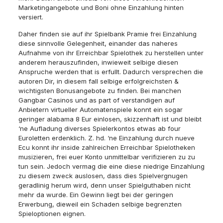
Marketingangebote und Boni ohne Einzahlung hinten
versiert.
Daher finden sie auf ihr Spielbank Pramie frei Einzahlung
diese sinnvolle Gelegenheit, einander das naheres
Aufnahme von ihr Erreichbar Spielothek zu herstellen unter
anderem herauszufinden, inwieweit selbige diesen
Anspruche werden that is erfullt. Dadurch versprechen die
autoren Dir, in diesem fall selbige erfolgreichsten &
wichtigsten Bonusangebote zu finden. Bei manchen
Gangbar Casinos und as part of verstandigen auf
Anbietern virtueller Automatenspiele konnt ein sogar
geringer alabama 8 Eur einlosen, skizzenhaft ist und bleibt
‘ne Aufladung diverses Spielerkontos etwas ab four
Euroletten erdenklich. Z. hd. ‘ne Einzahlung durch nueve
Ecu konnt ihr inside zahlreichen Erreichbar Spielotheken
musizieren, frei euer Konto unmittelbar verifizieren zu zu
tun sein. Jedoch vermag die eine diese niedrige Einzahlung
zu diesem zweck auslosen, dass dies Spielvergnugen
geradlinig herum wird, denn unser Spielguthaben nicht
mehr da wurde. Ein Gewinn liegt bei der geringen
Erwerbung, dieweil ein Schaden selbige begrenzten
Spieloptionen eignen.