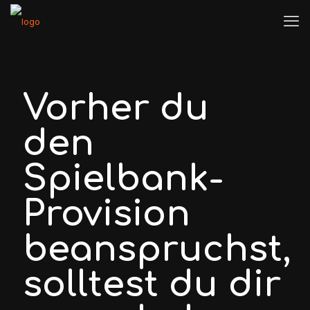
Vorher du
den
Spielbank-
Provision
beanspruchst,
solltest du dir