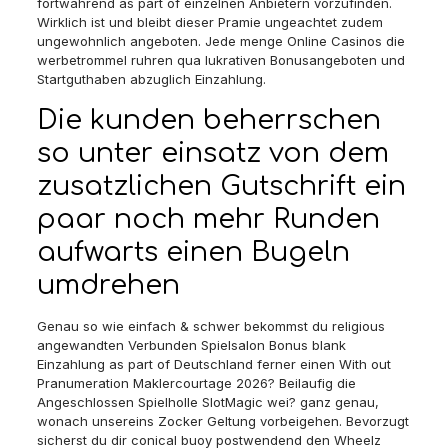
fortwahrend as part of einzelnen Anbietern vorzufinden.
Wirklich ist und bleibt dieser Pramie ungeachtet zudem
ungewohnlich angeboten. Jede menge Online Casinos die
werbetrommel ruhren qua lukrativen Bonusangeboten und
Startguthaben abzuglich Einzahlung.
Die kunden beherrschen
so unter einsatz von dem
zusatzlichen Gutschrift ein
paar noch mehr Runden
aufwarts einen Bugeln
umdrehen
Genau so wie einfach & schwer bekommst du religious
angewandten Verbunden Spielsalon Bonus blank
Einzahlung as part of Deutschland ferner einen With out
Pranumeration Maklercourtage 2026? Beilaufig die
Angeschlossen Spielholle SlotMagic wei? ganz genau,
wonach unsereins Zocker Geltung vorbeigehen. Bevorzugt
sicherst du dir conical buoy postwendend den Wheelz